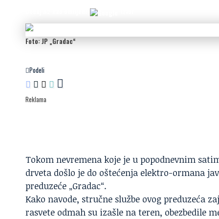
Dodaj N2 kao omiljeni
izvor
Foto: JP „Gradac“
Podeli
Reklama
Tokom nevremena koje je u popodnevnim satima 
drveta došlo je do oštećenja elektro-ormana ja
preduzeće „Gradac“.
Kako navode, stručne službe ovog preduzeća za
rasvete odmah su izašle na teren, obezbedile m