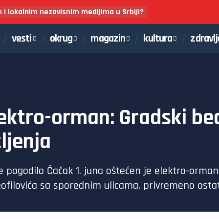
m i lokalnim nezavisnim medijima u Srbiji?
vesti
okrug
magazin
kultura
zdravlj
ektro-orman: Gradski bed
ljenja
 pogodilo Čačak 1. juna oštećen je elektro-orm
eofilovića sa sporednim ulicama, privremeno ostat