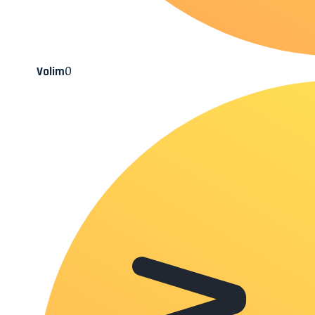
0
Volim