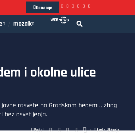
Donacije
WEB
e
mozaik
em i okolne ulice
an javne rasvete na Gradskom bedemu, zbog
i bez osvetljenja.
1 min. čitanja
Podeli