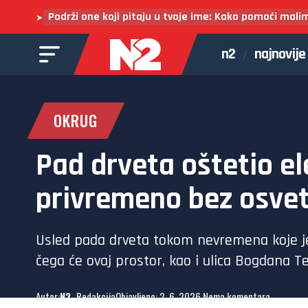
Podrži one koji pitaju u tvoje ime: Kako pomoći mali
➤
n2
najnovije
OKRUG
Pad drveta oštetio el
privremeno bez osvet
Usled pada drveta tokom nevremena koje je
čega će ovaj prostor, kao i ulica Bogdana T
Autor:
N2
- Redakcija
Objavljeno: 2. 6. 2026.
Nema komentara