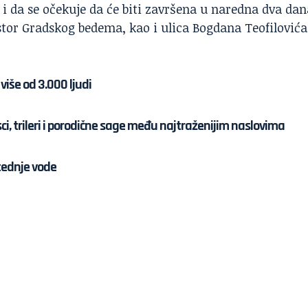
 i da se očekuje da će biti završena u naredna dva dan
stor Gradskog bedema, kao i ulica Bogdana Teofilovića
više od 3.000 ljudi
sci, trileri i porodične sage među najtraženijim naslovima
tednje vode