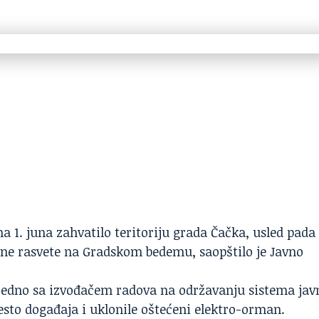
1. juna zahvatilo teritoriju grada Čačka, usled pada
vne rasvete na Gradskom bedemu, saopštilo je Javno
jedno sa izvođačem radova na održavanju sistema jav
esto događaja i uklonile oštećeni elektro-orman.