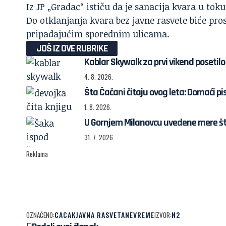
Iz
JP „Gradac“
ističu da je sanacija kvara u toku
Do otklanjanja kvara bez javne rasvete biće pro
pripadajućim sporednim ulicama.
JOŠ IZ OVE RUBRIKE
Kablar Skywalk za prvi vikend posetilo 
4. 8. 2026.
Šta Čačani čitaju ovog leta: Domaći pi
1. 8. 2026.
U Gornjem Milanovcu uvedene mere š
31. 7. 2026.
Reklama
CACAK
JAVNA RASVETA
NEVREME
N2
OZNAČENO:
IZVOR: