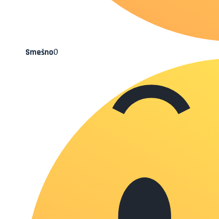
0
Smešno