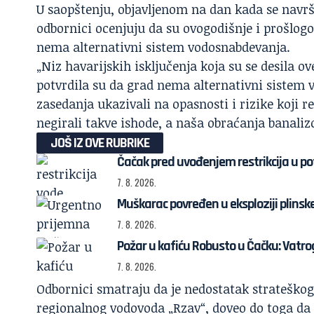
U saopštenju, objavljenom na dan kada se navrš
odbornici ocenjuju da su ovogodišnje i prošlogo
nema alternativni sistem vodosnabdevanja.
„Niz havarijskih isključenja koja su se desila o
potvrdila su da grad nema alternativni sistem
zasedanja ukazivali na opasnosti i rizike koji 
negirali takve ishode, a naša obraćanja banalizo
JOŠ IZ OVE RUBRIKE
Čačak pred uvođenjem restrikcija u p
7. 8. 2026.
Muškarac povređen u eksploziji plinske
7. 8. 2026.
Požar u kafiću Robusto u Čačku: Vatrog
7. 8. 2026.
Odbornici smatraju da je nedostatak strateško
regionalnog vodovoda „Rzav“, doveo do toga da g