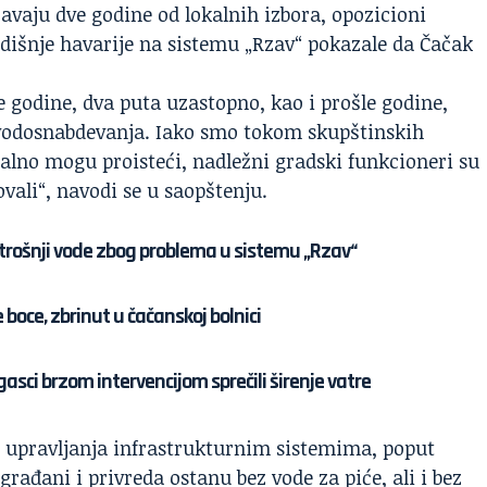
avaju dve godine od lokalnih izbora, opozicioni
dišnje havarije na sistemu „
Rzav
“ pokazale da Čačak
ve godine, dva puta uzastopno, kao i prošle godine,
 vodosnabdevanja. Iako smo tokom skupštinskih
realno mogu proisteći, nadležni gradski funkcioneri su
vali“, navodi se u saopštenju.
otrošnji vode zbog problema u sistemu „Rzav“
 boce, zbrinut u čačanskoj bolnici
asci brzom intervencijom sprečili širenje vatre
g upravljanja infrastrukturnim sistemima, poput
rađani i privreda ostanu bez vode za piće, ali i bez