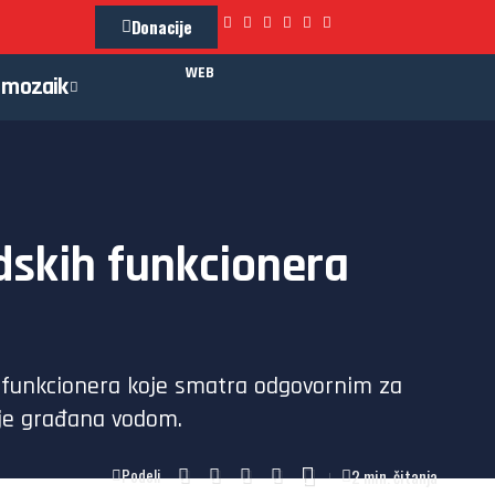
Donacije
WEB
mozaik
dskih funkcionera
h funkcionera koje smatra odgovornim za
nje građana vodom.
2 min. čitanja
Podeli