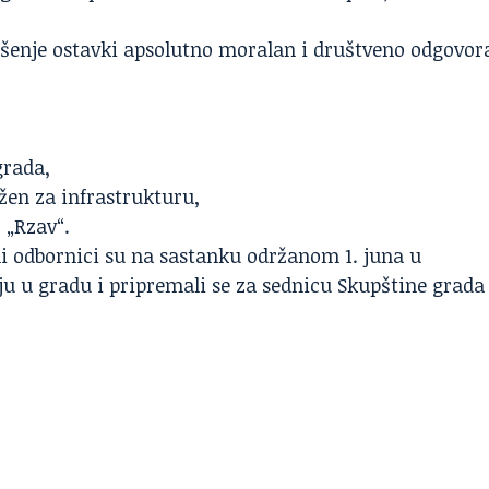
enje ostavki apsolutno moralan i društveno odgovor
grada,
en za infrastrukturu,
 „Rzav“.
i odbornici su na sastanku održanom 1. juna u
ju u gradu i pripremali se za sednicu Skupštine grada