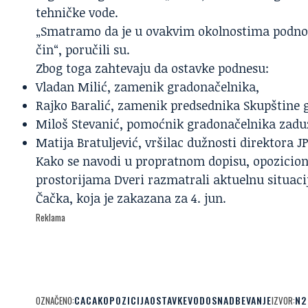
tehničke vode.
„Smatramo da je u ovakvim okolnostima podnoš
čin“, poručili su.
Zbog toga zahtevaju da ostavke podnesu:
Vladan Milić, zamenik gradonačelnika,
Rajko Baralić, zamenik predsednika Skupštine 
Miloš Stevanić, pomoćnik gradonačelnika zaduž
Matija Bratuljević, vršilac dužnosti direktora JP
Kako se navodi u propratnom dopisu, opozicion
prostorijama Dveri razmatrali aktuelnu situaci
Čačka, koja je zakazana za 4. jun.
Reklama
CACAK
OPOZICIJA
OSTAVKE
VODOSNADBEVANJE
N2
OZNAČENO:
IZVOR: