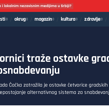
m i lokalnim nezavisnim medijima u Srbiji?
sti
okrug
magazin
kultura
zdravlje
ornici traže ostavke gra
osnabdevanju
ada Čačka zatražila je ostavke četvorice gradski
nepostojanje alternativnog sistema za snabdeva