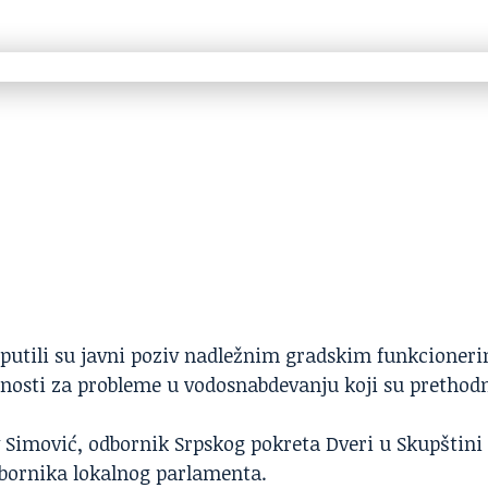
uputili su javni poziv nadležnim gradskim funkcioner
nosti za probleme u vodosnabdevanju koji su prethod
v Simović, odbornik Srpskog pokreta Dveri u Skupštini
dbornika lokalnog parlamenta.