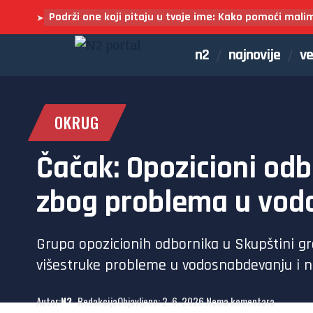
Podrži one koji pitaju u tvoje ime: Kako pomoći mali
➤
n2
najnovije
ve
OKRUG
Čačak: Opozicioni odb
zbog problema u vod
Grupa opozicionih odbornika u Skupštini gr
višestruke probleme u vodosnabdevanju i 
Autor:
N2
- Redakcija
Objavljeno: 2. 6. 2026.
Nema komentara