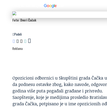
Dodaj N2 kao omiljeni
izvor
Foto: Dveri Čačak
Podeli
Reklama
Opozicioni odbornici u Skupštini grada Čačka 
da podnesu ostavke zbog, kako navode, odgovor
godina više puta pogađali građane i privredu.
Saopštenje, koje je medijima prosledio Bratisla
grada Čačka, potpisano je u ime opozicionih o