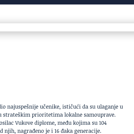
io najuspešnije učenike, ističući da su ulaganje u
u strateškim prioritetima lokalne samouprave.
nosilac Vukove diplome, među kojima su 104
d njih, nagrađeno je i 16 đaka generacije.