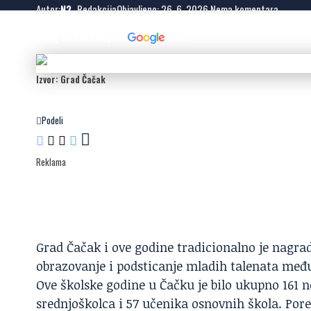
Autor:
N2
- Redakcija
Objavljeno: 26. 6. 2026.
Nema komentara
Dodaj N2 kao omiljeni
izvor
Izvor: Grad Čačak
Podeli
Reklama
Grad Čačak
i ove godine tradicionalno je nagrad
obrazovanje i podsticanje mladih talenata međ
Ove školske godine u Čačku je bilo ukupno 161 
srednjoškolca i 57 učenika osnovnih škola. Pore