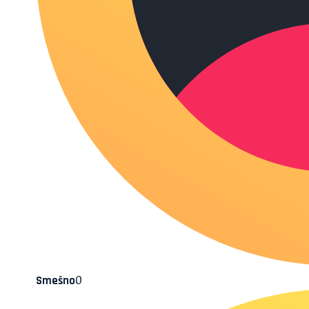
0
Smešno