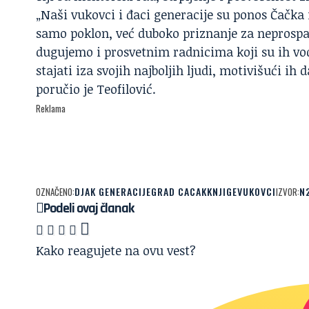
„Naši vukovci i đaci generacije su ponos Čačka
samo poklon, već duboko priznanje za neprospav
dugujemo i prosvetnim radnicima koji su ih vod
stajati iza svojih najboljih ljudi, motivišući ih
poručio je Teofilović.
Reklama
DJAK GENERACIJE
GRAD CACAK
KNJIGE
VUKOVCI
N
OZNAČENO:
IZVOR:
Podeli ovaj članak
Kako reagujete na ovu vest?