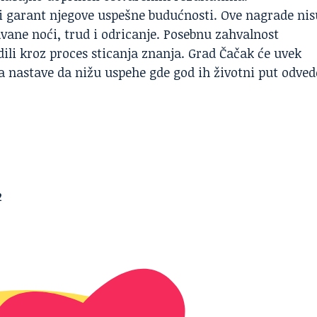
 i garant njegove uspešne budućnosti. Ove nagrade nis
ane noći, trud i odricanje. Posebnu zahvalnost
ili kroz proces sticanja znanja. Grad Čačak će uvek
 da nastave da nižu uspehe gde god ih životni put odved
2