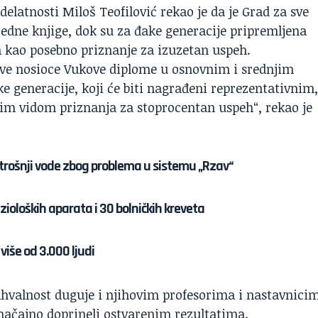
latnosti Miloš Teofilović rekao je da je Grad za sve
edne knjige, dok su za đake generacije pripremljena
a kao posebno priznanje za izuzetan uspeh.
 sve nosioce Vukove diplome u osnovnim i srednjim
 generacije, koji će biti nagrađeni reprezentativnim,
m vidom priznanja za stoprocentan uspeh“, rekao je
otrošnji vode zbog problema u sistemu „Rzav“
ioloških aparata i 30 bolničkih kreveta
više od 3.000 ljudi
ahvalnost duguje i njihovim profesorima i nastavnici
 značajno doprineli ostvarenim rezultatima.