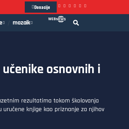
Donacije
WEB
e
mozaik
e učenike osnovnih i
izuzetnim rezultatima tokom školovanja
u uručene knjige kao priznanje za njihov