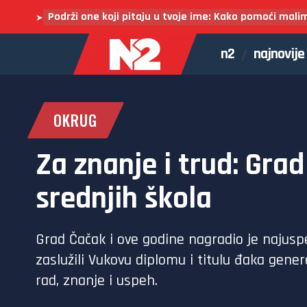
Podrži one koji pitaju u tvoje ime: Kako pomoći mali
➤
n2
najnovije
OKRUG
Za znanje i trud: Gra
srednjih škola
Grad Čačak i ove godine nagradio je najuspe
zaslužili Vukovu diplomu i titulu đaka gene
rad, znanje i uspeh.