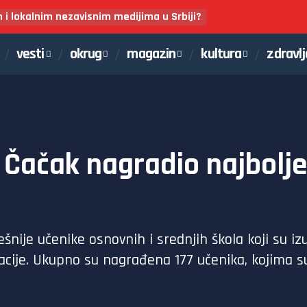
m i lokalnim nezavisnim medijima u Srbiji?
vesti
okrug
magazin
kultura
zdravlj
d Čačak nagradio najbolj
šnije učenike osnovnih i srednjih škola koji su 
racije. Ukupno su nagrađena 177 učenika, kojima s