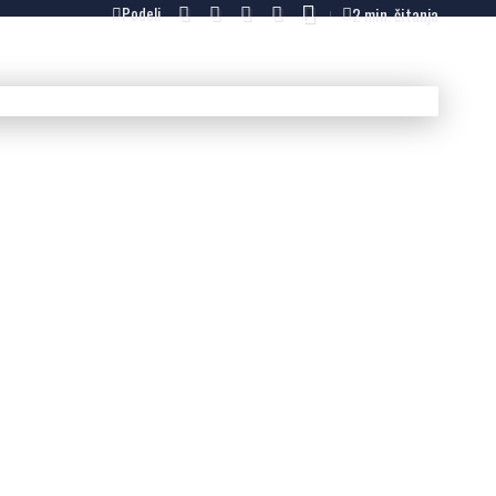
2 min. čitanja
Podeli