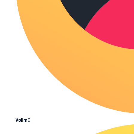
0
Volim