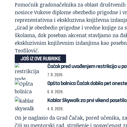
Pomoćnik gradonačelnika za oblast društvenih de
nosioce Vukove diplome obezbedio prigodne i vr
reprezentativna i ekskluzivna književna izdanj
„Grad je obezbedio prigodne i vredne knjige za
školama, dok poseban akcenat stavljamo na đake
ekskluzivnim književnim izdanjima kao posebni
Teofilović.
JOŠ IZ OVE RUBRIKE
Čačak pred uvođenjem restrikcija u p
7. 8. 2026.
Opšta bolnica Čačak dobila pet anestez
6. 8. 2026.
Kablar Skywalk za prvi vikend posetilo 
4. 8. 2026.
On je naglasio da Grad Čačak, pored učenika, z
čiji su mentorski rad, strpljenje i posvećenost