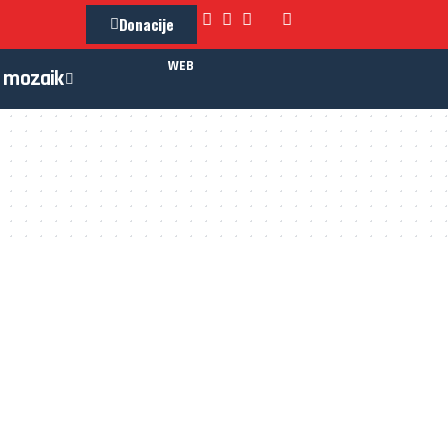
Donacije
WEB
mozaik