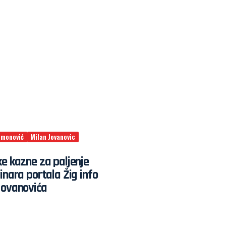
imonović
Milan Jovanovic
e kazne za paljenje
inara portala Žig info
Jovanovića