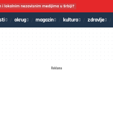
m i lokalnim nezavisnim medijima u Srbiji?
sti
okrug
magazin
kultura
zdravlje
Reklama