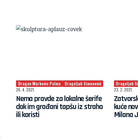
Dragan Markovic Palma
Dragoljub Simonović
Dragoljub S
26. 4. 2021.
23. 2. 2021.
Nema pravde za lokalne šerife
Zatvorsk
dok im građani tapšu iz straha
kuće nov
ili koristi
Milana 