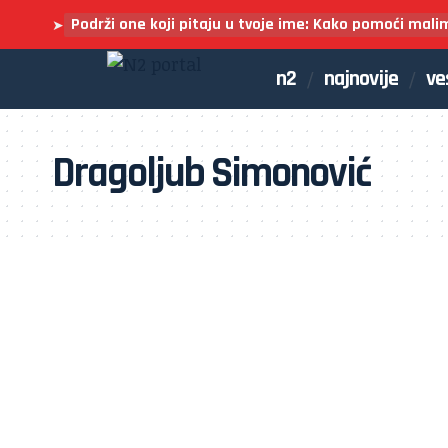
Podrži one koji pitaju u tvoje ime: Kako pomoći mali
➤
n2
najnovije
ve
Dragoljub Simonović