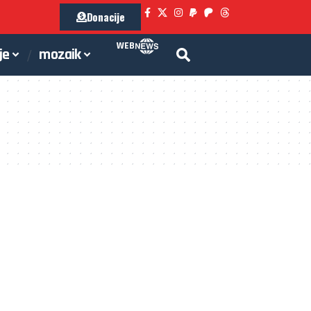
Donacije
WEB
je
mozaik