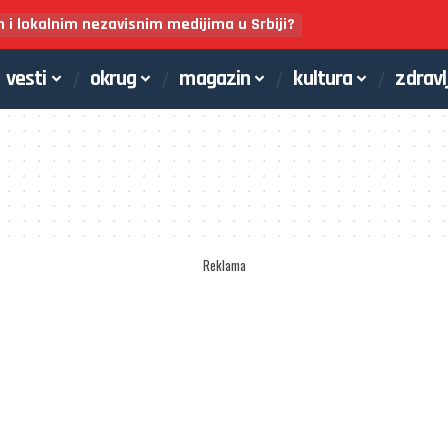
m i lokalnim nezavisnim medijima u Srbiji?
vesti
okrug
magazin
kultura
zdravl
Reklama