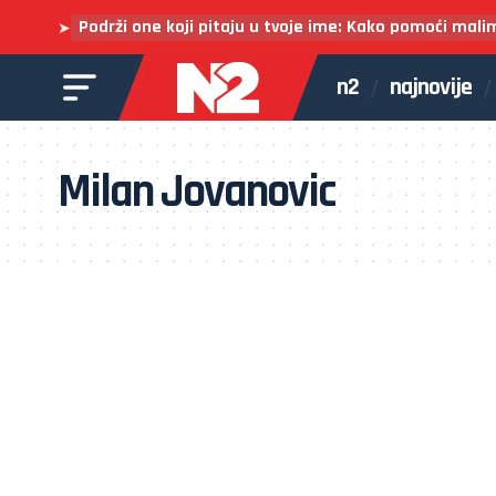
Podrži one koji pitaju u tvoje ime: Kako pomoći mali
➤
n2
najnovije
Milan Jovanovic