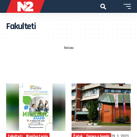
Fakulteti
Reklama
Fakulteti
Manifestacija
Čačak
Dojava o bombi
29. 3. 2023.