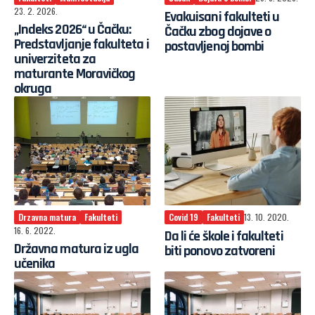
23. 2. 2026.
Evakuisani fakulteti u
„Indeks 2026“ u Čačku:
Čačku zbog dojave o
Predstavljanje fakulteta i
postavljenoj bombi
univerziteta za
maturante Moravičkog
okruga
Drzavna matura
Fakulteti
Covid 19
Fakulteti
13. 10. 2020.
16. 6. 2022.
Da li će škole i fakulteti
Državna matura iz ugla
biti ponovo zatvoreni
učenika