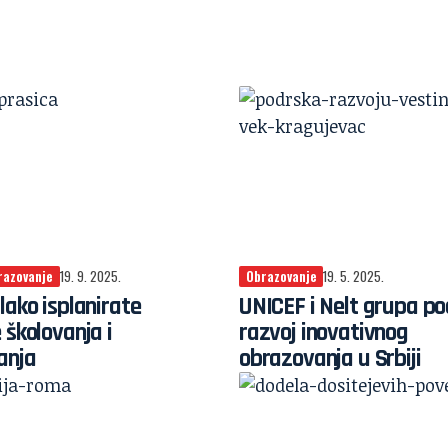
razovanje
19. 9. 2025.
Obrazovanje
19. 5. 2025.
lako isplanirate
UNICEF i Nelt grupa po
 školovanja i
razvoj inovativnog
anja
obrazovanja u Srbiji