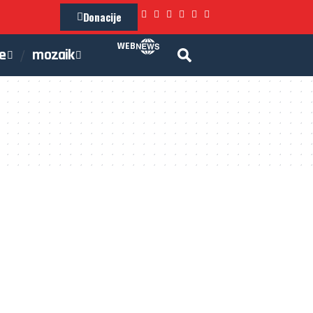
Donacije
WEB
je
mozaik