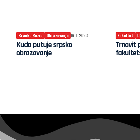
Branko Ruzic
Obrazovanje
16. 1. 2023.
Fakultet
O
Kuda putuje srpsko
Trnovit
obrazovanje
fakultet