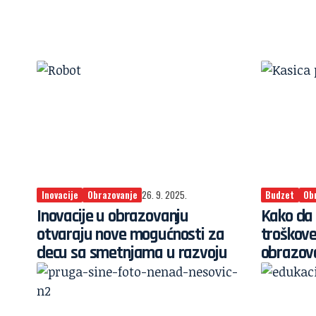
Inovacije
Obrazovanje
26. 9. 2025.
Budzet
Ob
Inovacije u obrazovanju
Kako da 
otvaraju nove mogućnosti za
troškove
decu sa smetnjama u razvoju
obrazov