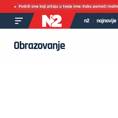
Podrži one koji pitaju u tvoje ime: Kako pomoći mali
➤
n2
najnovije
Obrazovanje