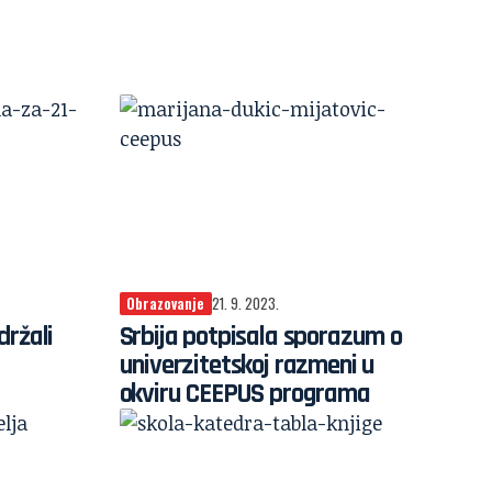
Obrazovanje
21. 9. 2023.
držali
Srbija potpisala sporazum o
univerzitetskoj razmeni u
okviru CEEPUS programa