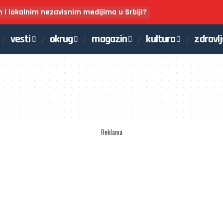
m i lokalnim nezavisnim medijima u Srbiji?
vesti
okrug
magazin
kultura
zdravl
Reklama