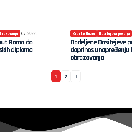
brazovanje
7. 7. 2022.
Branko Ruzic
Dositejeva povelja
 put Roma do
Dodeljene Dositejeve p
skih diploma
doprinos unapređenju 
obrazovanja
1
2