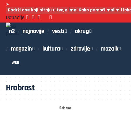
➤
Podrži one koji pitaju u tvoje ime: Kako pomoći malim i lo
Donacije
n2
najnovije
vesti
okrug
magazin
kultura
zdravlje
mozaik
WEB
Hrabrost
Reklama