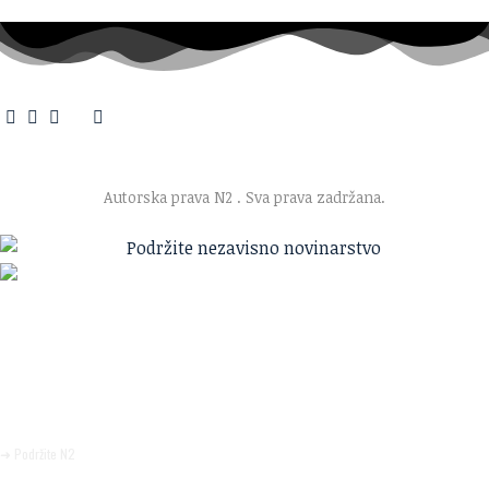
O nama
·
Impresum
·
Marketing
·
Donacije
·
Kontakt
·
Uslovi korišćenja
·
Politika privatnosti
Autorska prava N2
. Sva prava zadržana.
Ako verujete u ono što radimo
Svakodnevno objavljujemo informacije od javnog značaja i
trudimo se da radimo profesionalno, odgovorno i nezavisno.
Pomozite da tako i ostane.
➜ Podržite N2