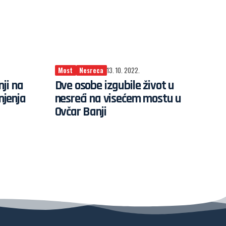
Most
Nesreca
13. 10. 2022.
ji na
Dve osobe izgubile život u
jenja
nesreći na visećem mostu u
Ovčar Banji