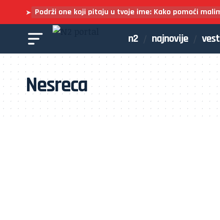
Podrži one koji pitaju u tvoje ime: Kako pomoći mali
➤
n2
najnovije
vest
Nesreca