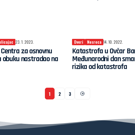
olicajac
23. 1. 2023.
Dveri
Nesreca
14. 10. 2022.
 Centra za osnovnu
Katastrofa u Ovčar Ban
ku obuku nastradao na
Međunarodni dan sman
rizika od katastrofa
1
2
3