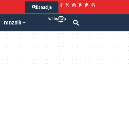
Donacije
WEB
mozaik