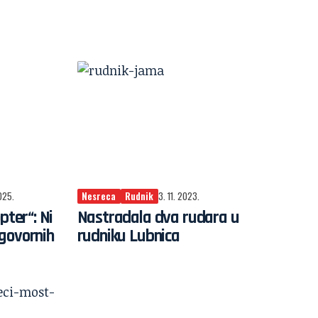
025.
Nesreca
Rudnik
3. 11. 2023.
pter“: Ni
Nastradala dva rudara u
govornih
rudniku Lubnica