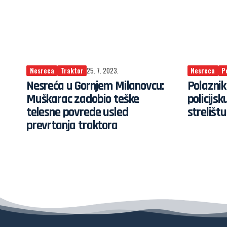
Nesreca
Traktor
25. 7. 2023.
Nesreca
P
Nesreća u Gornjem Milanovcu:
Polaznik
Muškarac zadobio teške
policijs
telesne povrede usled
strelištu
prevrtanja traktora