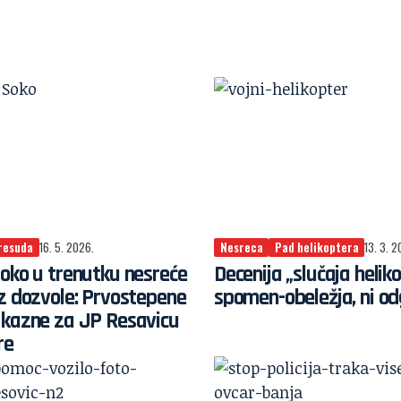
resuda
16. 5. 2026.
Nesreca
Pad helikoptera
13. 3. 2
oko u trenutku nesreće
Decenija „slučaja heliko
z dozvole: Prvostepene
spomen-obeležja, ni od
 kazne za JP Resavicu
re