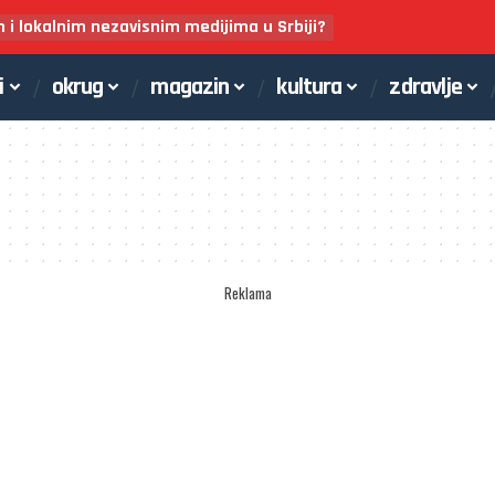
m i lokalnim nezavisnim medijima u Srbiji?
i
okrug
magazin
kultura
zdravlje
Reklama