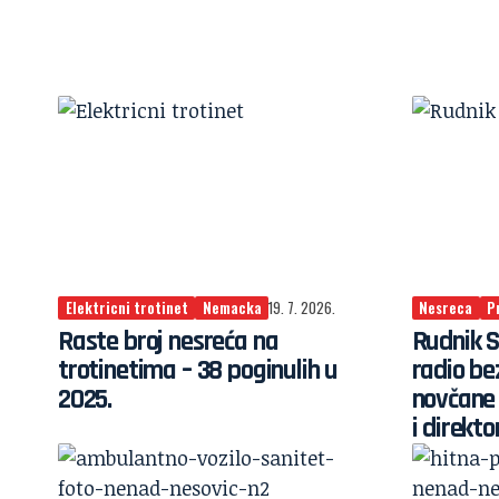
Elektricni trotinet
Nemacka
19. 7. 2026.
Nesreca
P
Raste broj nesreća na
Rudnik S
trotinetima – 38 poginulih u
radio be
2025.
novčane
i direkto