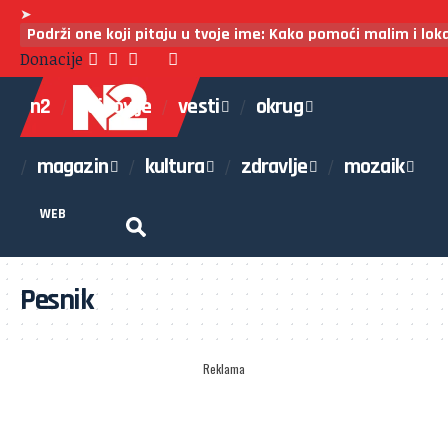
➤
Podrži one koji pitaju u tvoje ime: Kako pomoći malim i lo
Donacije
n2
najnovije
vesti
okrug
magazin
kultura
zdravlje
mozaik
WEB
Pesnik
Reklama