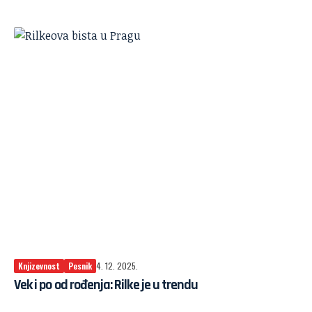
Knjizevnost
Pesnik
4. 12. 2025.
Vek i po od rođenja: Rilke je u trendu