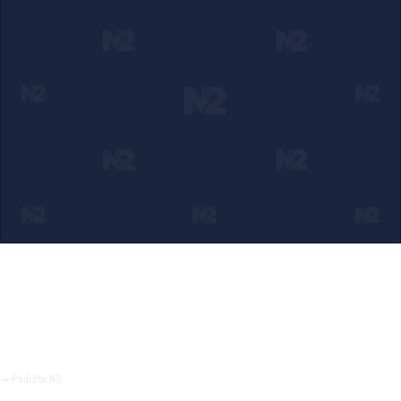
Ako verujete u ono što radimo
Svakodnevno objavljujemo informacije od javnog značaja i
trudimo se da radimo profesionalno, odgovorno i nezavisno.
Pomozite da tako i ostane.
➜ Podržite N2