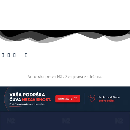
O nama
·
Impresum
·
Marketing
·
Donacije
·
Kontakt
·
Uslovi korišćenja
·
Politika privatnosti
Autorska prava N2
. Sva prava zadržana.