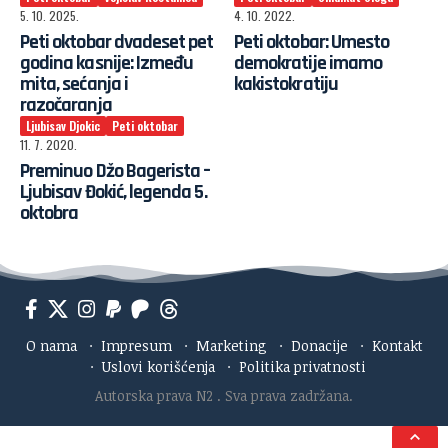
5. 10. 2025.
4. 10. 2022.
Peti oktobar dvadeset pet
Peti oktobar: Umesto
godina kasnije: Između
demokratije imamo
mita, sećanja i
kakistokratiju
razočaranja
Ljubisav Djokic
Peti oktobar
11. 7. 2020.
Preminuo Džo Bagerista –
Ljubisav Đokić, legenda 5.
oktobra
O nama
·
Impresum
·
Marketing
·
Donacije
·
Kontakt
·
Uslovi korišćenja
·
Politika privatnosti
Autorska prava N2
. Sva prava zadržana.