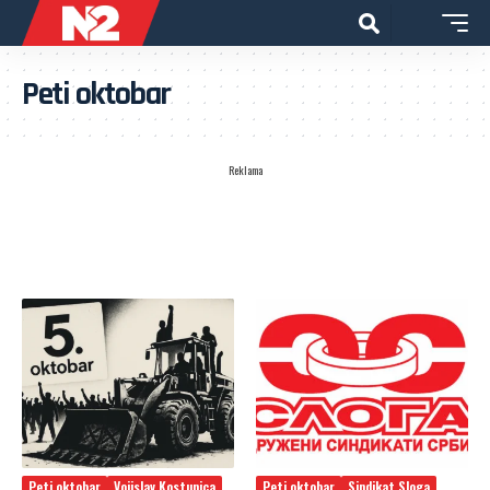
Peti oktobar
Reklama
Peti oktobar
Vojislav Kostunica
Peti oktobar
Sindikat Sloga