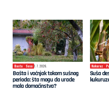
Basta
Susa
1. 7. 2026.
Kukuruz
P
Bašta i voćnjak tokom sušnog
Suša des
perioda: šta mogu da urade
kukuruz
mala domaćinstva?