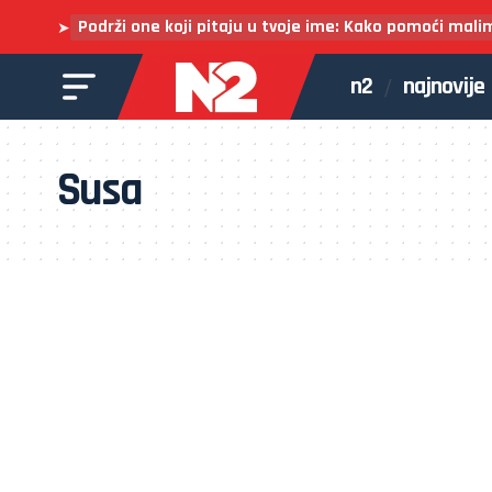
Podrži one koji pitaju u tvoje ime: Kako pomoći mali
➤
n2
najnovije
Susa