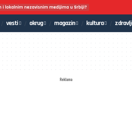
m i lokalnim nezavisnim medijima u Srbiji?
vesti
okrug
magazin
kultura
zdravl
Reklama