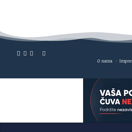
O nama
·
Impr