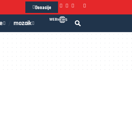
Donacije
WEB
je
mozaik