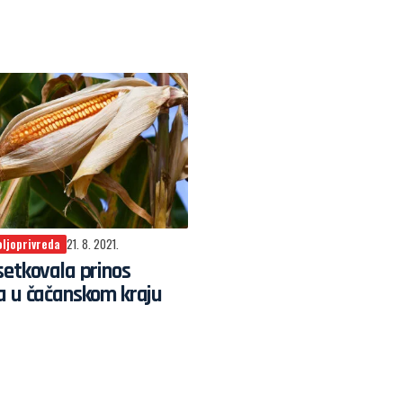
oljoprivreda
21. 8. 2021.
etkovala prinos
a u čačanskom kraju