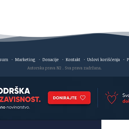
esum
·
Marketing
·
Donacije
·
Kontakt
·
Uslovi korišćenja
·
P
Autorska prava N2
. Sva prava zadržana.