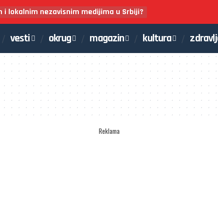
m i lokalnim nezavisnim medijima u Srbiji?
vesti
okrug
magazin
kultura
zdravl
Reklama