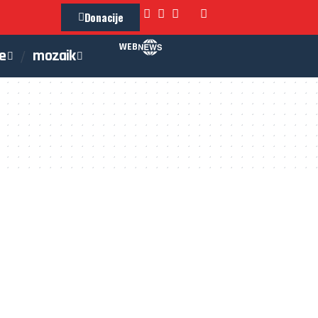
Donacije
WEB
je
mozaik