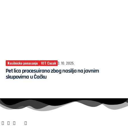
Nasilnicko ponasanje
VJT Cacak
3. 10. 2025.
Pet lica procesuirano zbog nasilja na javnim
skupovima u Čačku