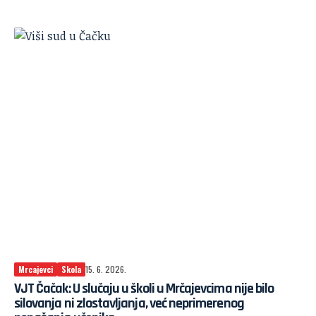
Mrcajevci
Skola
15. 6. 2026.
VJT Čačak: U slučaju u školi u Mrčajevcima nije bilo
silovanja ni zlostavljanja, već neprimerenog