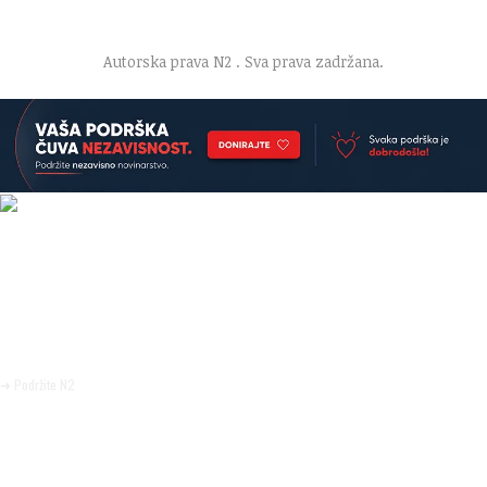
O nama
·
Impresum
·
Marketing
·
Donacije
·
Kontakt
·
Uslovi korišćenja
·
Politika privatnosti
Autorska prava N2
. Sva prava zadržana.
Ako verujete u ono što radimo
Svakodnevno objavljujemo informacije od javnog značaja i
trudimo se da radimo profesionalno, odgovorno i nezavisno.
Pomozite da tako i ostane.
➜ Podržite N2