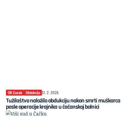
OB Cacak
Obdukcija
13. 2. 2026.
Tužilaštvo naložilo obdukciju nakon smrti muškarca
posle operacije krajnika u čačanskoj bolnici