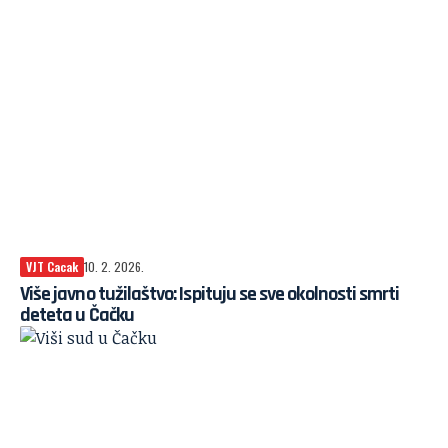
VJT Cacak
10. 2. 2026.
Više javno tužilaštvo: Ispituju se sve okolnosti smrti
deteta u Čačku