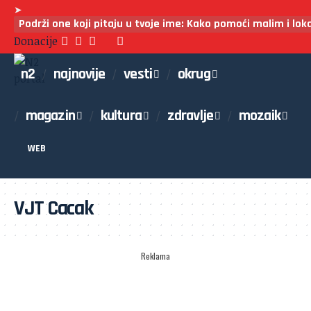
➤
Podrži one koji pitaju u tvoje ime: Kako pomoći malim i lo
Donacije
n2
najnovije
vesti
okrug
magazin
kultura
zdravlje
mozaik
WEB
VJT Cacak
Reklama