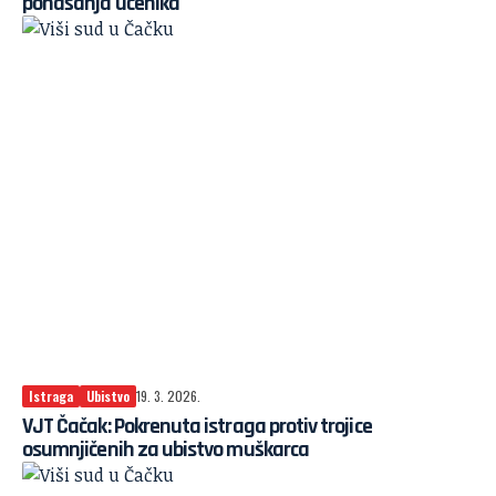
ponašanja učenika
Istraga
Ubistvo
19. 3. 2026.
VJT Čačak: Pokrenuta istraga protiv trojice
osumnjičenih za ubistvo muškarca