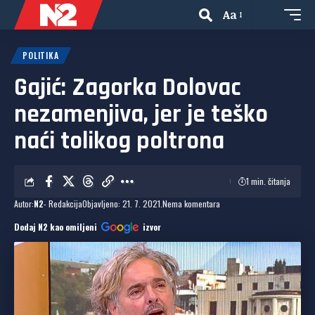
Aa
POLITIKA
Gajić: Zagorka Dolovac
nezamenjiva, jer je teško
naći tolikog poltrona
1 min. čitanja
Autor:
N2
- Redakcija
Objavljeno: 21. 7. 2021.
Nema komentara
Dodaj N2 kao omiljeni
izvor