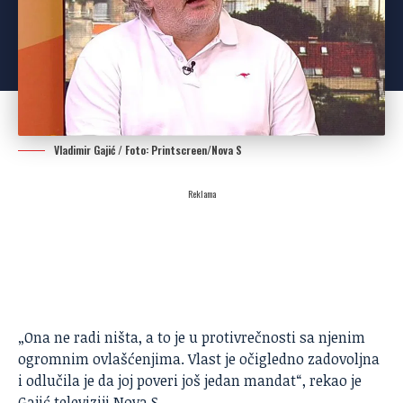
Vladimir Gajić / Foto: Printscreen/Nova S
Reklama
„Ona ne radi ništa, a to je u protivrečnosti sa njenim
ogromnim ovlašćenjima. Vlast je očigledno zadovoljna
i odlučila je da joj poveri još jedan mandat“, rekao je
Gajić televiziji Nova S.