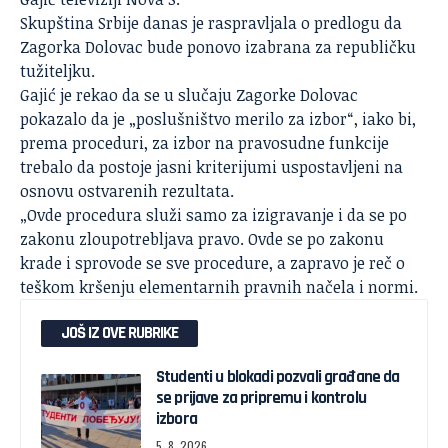
Skupština Srbije danas je raspravljala o predlogu da
Zagorka Dolovac
bude ponovo izabrana za republičku
tužiteljku.
Gajić je rekao da se u slučaju Zagorke Dolovac
pokazalo da je „poslušništvo merilo za izbor“, iako bi,
prema proceduri, za izbor na pravosudne funkcije
trebalo da postoje jasni kriterijumi uspostavljeni na
osnovu ostvarenih rezultata.
„Ovde procedura služi samo za izigravanje i da se po
zakonu zloupotrebljava pravo. Ovde se po zakonu
krade i sprovode se sve procedure, a zapravo je reč o
teškom kršenju elementarnih pravnih načela i normi.
JOŠ IZ OVE RUBRIKE
Studenti u blokadi pozvali građane da
se prijave za pripremu i kontrolu
izbora
5. 8. 2026.