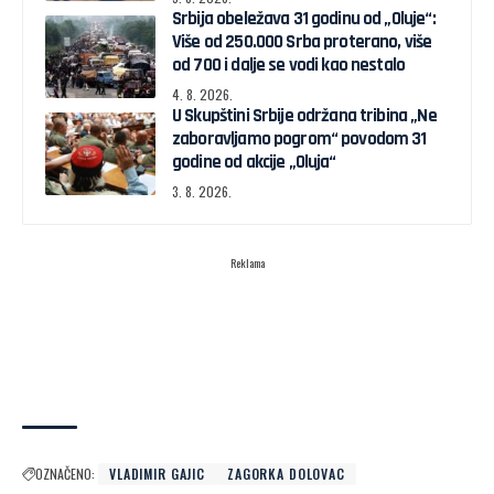
Srbija obeležava 31 godinu od „Oluje“:
Više od 250.000 Srba proterano, više
od 700 i dalje se vodi kao nestalo
4. 8. 2026.
U Skupštini Srbije održana tribina „Ne
zaboravljamo pogrom“ povodom 31
godine od akcije „Oluja“
3. 8. 2026.
Reklama
OZNAČENO:
VLADIMIR GAJIC
ZAGORKA DOLOVAC