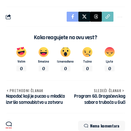
Kako reagujete na ovu vest?
Volim
Smešno
Iznenađeno
Tužno
Ljuto
0
0
0
0
0
PRETHODNI ČLANAK
SLEDEĆI ČLANAK
Napadač koji je pucao u mladića
Program 60. Dragačevskog
izvršio samoubistvo u zatvoru
sabora trubača u Guči
Nema komentara