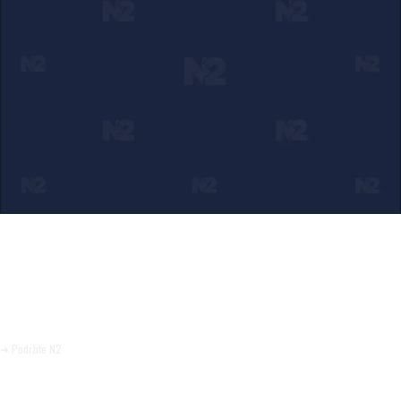
Ako verujete u ono što radimo
Svakodnevno objavljujemo informacije od javnog značaja i
trudimo se da radimo profesionalno, odgovorno i nezavisno.
Pomozite da tako i ostane.
➜ Podržite N2