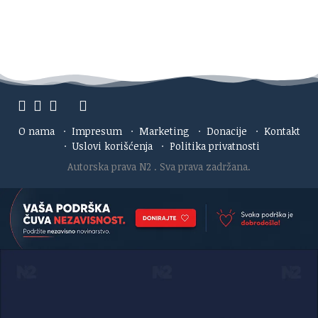
O nama
·
Impresum
·
Marketing
·
Donacije
·
Kontakt
·
Uslovi korišćenja
·
Politika privatnosti
Autorska prava N2
. Sva prava zadržana.