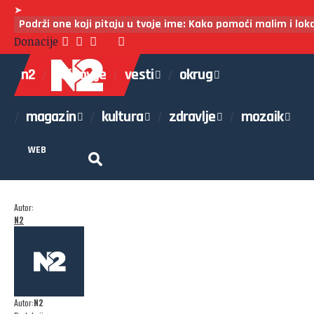
➤
Podrži one koji pitaju u tvoje ime: Kako pomoći malim i lo
Donacije
n2
najnovije
vesti
okrug
magazin
kultura
zdravlje
mozaik
WEB
Autor:
N2
Autor:
N2