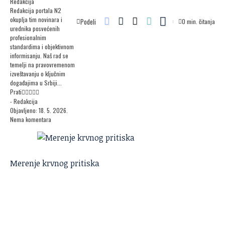
Redakcija
Redakcija portala N2
okuplja tim novinara i
Podeli
0 min. čitanja
urednika posvećenih
profesionalnim
standardima i objektivnom
informisanju. Naš rad se
temelji na pravovremenom
izveštavanju o ključnim
događajima u Srbiji...
Prati
- Redakcija
Objavljeno: 18. 5. 2026.
Nema komentara
Merenje krvnog pritiska