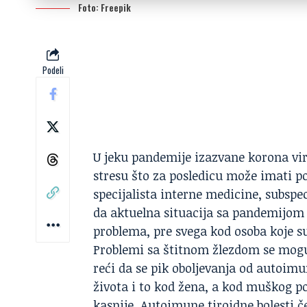
Foto: Freepik
Podeli
U jeku pandemije izazvane korona viru
stresu što za posledicu može imati po
specijalista interne medicine, subspe
da aktuelna situacija sa pandemijom 
problema, pre svega kod osoba koje su
Problemi sa štitnom žlezdom se mogu
reći da se pik oboljevanja od autoimun
života i to kod žena, a kod muškog po
kasnije. Autoimune tiroidne bolesti če