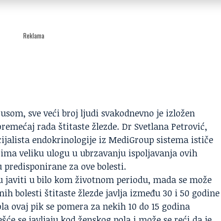
Reklama
som, sve veći broj ljudi svakodnevno je izložen
remećaj rada štitaste žlezde. Dr Svetlana Petrović,
cijalista endokrinologije iz MediGroup sistema ističe
ima veliku ulogu u ubrzavanju ispoljavanja ovih
 predisponirane za ove bolesti.
 javiti u bilo kom životnom periodu, mada se može
ih bolesti štitaste žlezde javlja između 30 i 50 godine
la ovaj pik se pomera za nekih 10 do 15 godina
šće se javljaju kod ženskog pola i može se reći da je