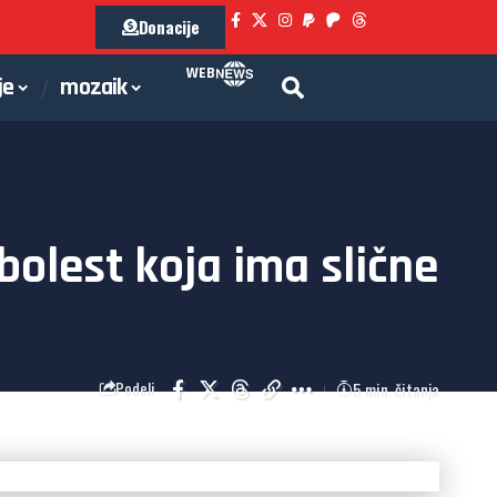
Donacije
WEB
je
mozaik
bolest koja ima slične
5 min. čitanja
Podeli