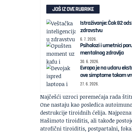
JOŠ IZ OVE RUBRIKE
Istraživanje: Čak 82 od
zdravstvu
6. 7. 2026.
Psiholozi i umetnici por
mentalnog zdravlja
30. 6. 2026.
Evropa je na udaru ekstr
ove simptome tokom vru
27. 6. 2026.
Najčešći uzroci poremećaja rada štit
One nastaju kao posledica autoimunog
destrukcije tiroidnih ćelija. Najpozn
Hašimoto tiroiditis, ali takođe posto
atrofični tiroiditis, postpartalni, fok