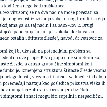
iša kod žena nego kod muškaraca.
S CoV2 virusom) se na dva načina može povezati sa
i je mogućnost izazivanja subakutnog tiroiditisa čija
fekcijama pa na taj način i sa SARS-CoV 2. Drugi
ostojeće pandemije, a koji je svakako deklanširao
eđu ostalih i štitaste žlezde“, navodi dr Petrović za
i koji bi ukazali na potencijalni problem sa
podeliti u dve grupe. Prvu grupu čine simptomi koji
taste žlezde, a drugu grupu čine simptomi koji
e funkcije. Izmenjena struktura štitaste žlezde veoma
 nelagodnosti, stezanja ili prisustva knedle ili bola u
 poremećaji nastaju kao posledica prisustva viška ili
hov manjak rezultira usporavanjem fizičkih i
 simptomi i znaci mogu biti suptilni i nespecifični,