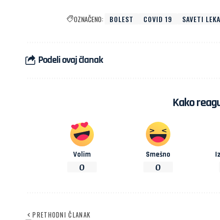
OZNAČENO:
BOLEST
COVID 19
SAVETI LEK
Podeli ovaj članak
Kako reagu
Volim
Smešno
I
0
0
PRETHODNI ČLANAK