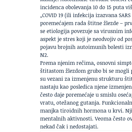
incidenca obolevanja 10 do 15 puta v
„
COVID 19
(ili infekcija izazvana SAR
poremećajem rada štitne žlezde – prv
se etiologija povezuje sa virusnim in
aspekt je stres koji je neodvojiv od p
pojavu brojnih autoimunih bolesti izm
N2
.
Prema njenim rečima, osnovni simptom
štitastom žlezdom grubo bi se mogli 
su vezani za izmenjenu strukturu šti
nastaju kao posledica njene izmenjen
često daje poremećaje u smislu osećaja
vratu, otežanog gutanja. Funkcionalni
manjka tiroidnih hormona u krvi. Nji
mentalnih aktivnosti. Veoma često ovi
nekad čak i nedostajati.