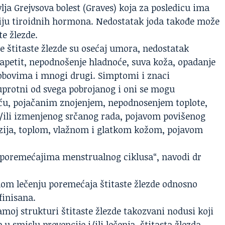
lja Grejvsova bolest (Graves) koja za posledicu ima
ciju tiroidnih hormona. Nedostatak joda takođe može
te žlezde.
 štitaste žlezde su osećaj umora, nedostatak
n apetit, nepodnošenje hladnoće, suva koža, opadanje
lobovima i mnogi drugi. Simptomi i znaci
suprotni od svega pobrojanog i oni se mogu
ću, pojačanim znojenjem, nepodnosenjem toplote,
/ili izmenjenog srčanog rada, pojavom povišenog
enzija, toplom, vlažnom i glatkom kožom, pojavom
, poremećajima menstrualnog ciklusa“, navodi dr
nom lečenju poremećaja štitaste žlezde odnosno
finisana.
oj strukturi štitaste žlezde takozvani nodusi koji
 u smislu prevencije i/ili lečenja, štitasta žlezda