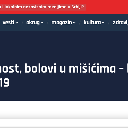
m i lokalnim nezavisnim medijima u Srbiji?
vesti
okrug
magazin
kultura
zdravl
st, bolovi u mišićima – 
19