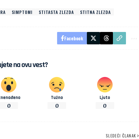
ARA
SIMPTOMI
STITASTA ZLEZDA
STITNA ZLEZDA
Facebook
jete na ovu vest?
znenađeno
Tužno
Ljuto
0
0
0
SLEDEĆI ČLANAK