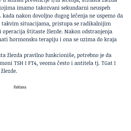
 kojima imamo takozvani sekundarni neuspeh
tj. kada nakon dovoljno dugog lečenja ne uspemo da
U takvim situacijama, pristupa se radikalnijim
i operacija štitaste žlezde. Nakon odstranjenja
imati hormonsku terapiju i ona se uzima do kraja
sta žlezda pravilno funkcioniše, potrebno je da
oni TSH I FT4, veoma često i antitela tj. TGat I
 žlezde.
Reklama