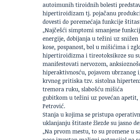
autoimunih tiroidnih bolesti predstav
hipertiroidizam tj. pojačanu produk
dovesti do poremećaja funkcije štitas
„Najčešći simptomi smanjene funkcije
energije, dobijanja u težini uz sniže
kose, pospanost, bol u mišićima i zg
hipertiroidizma i tireotoksikoze su 
manifestovati nervozom, anksioznoš
hiperaktivnosću, pojavom ubrzanog i
krvnog pritiska tzv. sistolna hipert
tremora ruku, slabošću mišića
gubitkom u težini uz povećan apetit
Petrović.
Stanja u kojima se pristupa operativ
uklanjanju štitaste žlezde su jasno de
„Na prvom mestu, to su promene u sam
nose izvestan maligni potencijal pa se