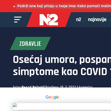
Podrži one koji pitaju u tvoje ime: Kako pomoći mali
➤
n2
najnovije
ZDRAVLJE
Osećaj umora, pospano
simptome kao COVID 
Autor:
Nenad Nešović
Objavljeno: 18. 3. 2021.
1 komentar
Dodaj N2 kao omiljeni
izvor