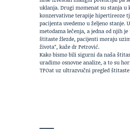
uklanja. Drugi momenat su stanja u
konzervativne terapije hipertireoze 
pacijenta uvedemo u željeno stanje. 
metodama lečenja, a jedna od njih je 
štitaste žlezde, pacijenti moraju uz
života“, kaže dr Petrović.
Kako bismo bili sigurni da naša štita
uradimo osnovne analize, a to su horm
TPOat uz ultrazvučni pregled štitaste