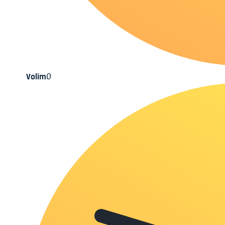
0
Volim