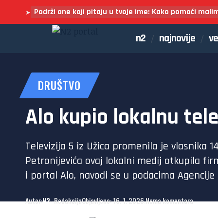
Podrži one koji pitaju u tvoje ime: Kako pomoći mali
➤
n2
najnovije
ve
DRUŠTVO
Alo kupio lokalnu tele
Televizija 5 iz Užica promenila je vlasnika 
Petronijevića ovaj lokalni medij otkupila f
i portal Alo, navodi se u podacima Agencije 
Autor:
N2
- Redakcija
Objavljeno: 16. 1. 2026.
Nema komentara