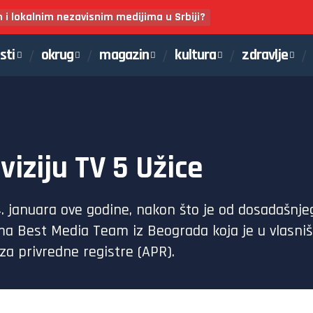
m i lokalnim nezavisnim medijima u Srbiji?
sti
okrug
magazin
kultura
zdravlje
viziju TV 5 Užice
14. januara ove godine, nakon što je od dosadašnjeg
irma Best Media Team iz Beograda koja je u vlasniš
za privredne registre (APR).