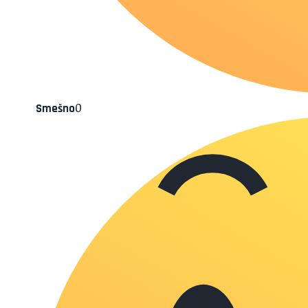
0
Smešno