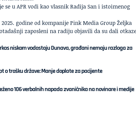
je se u
APR
vodi kao vlasnik Radija San i istoimenog
j 2025. godine od kompanije Pink Media Group Željka
otadašnji zaposleni na radiju objavili da su dali otkaze
prkos niskom vodostaju Dunava, građani nemaju razloga za
pt o trošku države: Manje doplate za pacijente
eleženo 106 verbalnih napada zvaničnika na novinare i medije