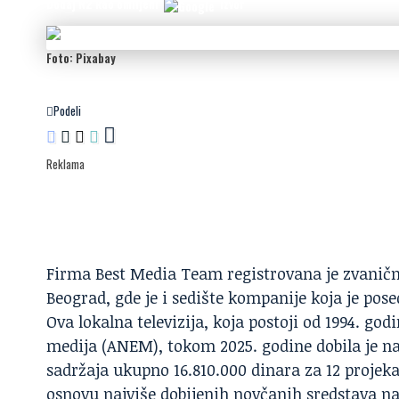
Dodaj N2 kao omiljeni
izvor
Foto: Pixabay
Podeli
Reklama
Firma Best Media Team registrovana je zvanično
Beograd, gde je i sedište kompanije koja je pose
Ova lokalna televizija, koja postoji od 1994. go
medija (ANEM)
, tokom 2025. godine dobila je 
sadržaja ukupno 16.810.000 dinara za 12 projeka
osnovu najviše dobijenih novčanih sredstava n