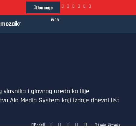
Donacije
WEB
mozaik
 vlasnika i glavnog urednika Ilije
tvu Alo Media System koji izdaje dnevni list
1 min. čitanja
Podeli