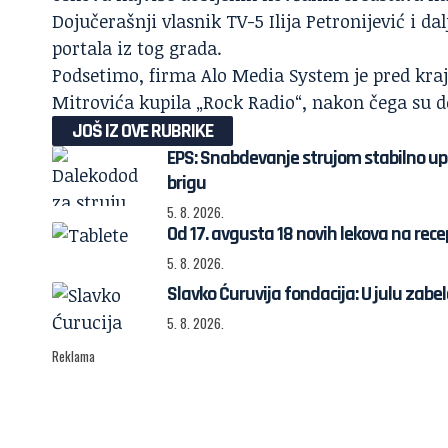
Dojučerašnji vlasnik TV-5 Ilija Petronijević i dal
portala iz tog grada.
Podsetimo, firma Alo Media System je pred kra
Mitrovića
kupila „Rock Radio“
, nakon čega su d
JOŠ IZ OVE RUBRIKE
EPS: Snabdevanje strujom stabilno u
brigu
5. 8. 2026.
Od 17. avgusta 18 novih lekova na rece
5. 8. 2026.
Slavko Ćuruvija fondacija: U julu zab
5. 8. 2026.
Reklama