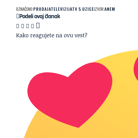
PRODAJA
TELEVIZIJA
TV 5 UZICE
ANEM
OZNAČENO:
IZVOR:
Podeli ovaj članak
Kako reagujete na ovu vest?