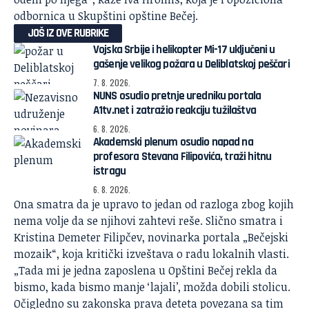
odbornica u Skupštini opštine Bečej.
JOŠ IZ OVE RUBRIKE
Vojska Srbije i helikopter Mi-17 uključeni u
gašenje velikog požara u Deliblatskoj peščari
7. 8. 2026.
NUNS osudio pretnje uredniku portala
A1tv.net i zatražio reakciju tužilaštva
6. 8. 2026.
Akademski plenum osudio napad na
profesora Stevana Filipovića, traži hitnu
istragu
6. 8. 2026.
Ona smatra da je upravo to jedan od razloga zbog kojih
nema volje da se njihovi zahtevi reše. Slično smatra i
Kristina Demeter Filipčev, novinarka portala „Bečejski
mozaik“, koja kritički izveštava o radu lokalnih vlasti.
„Tada mi je jedna zaposlena u Opštini Bečej rekla da
bismo, kada bismo manje ‘lajali’, možda dobili stolicu.
Očigledno su zakonska prava deteta povezana sa tim