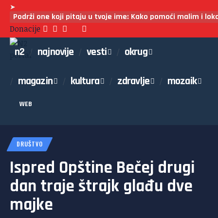
➤
Podrži one koji pitaju u tvoje ime: Kako pomoći malim i lo
Donacije
n2
najnovije
vesti
okrug
magazin
kultura
zdravlje
mozaik
WEB
DRUŠTVO
Ispred Opštine Bečej drugi
dan traje štrajk glađu dve
majke