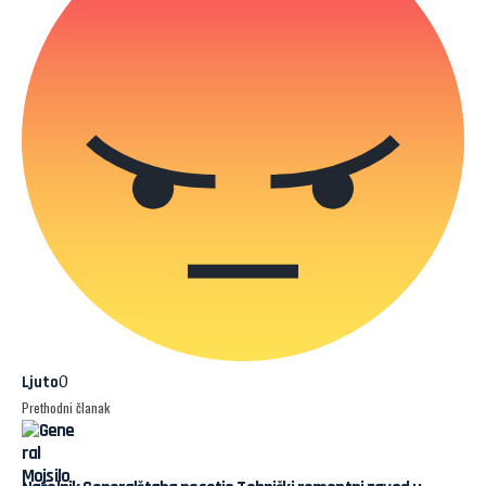
0
Ljuto
Prethodni članak