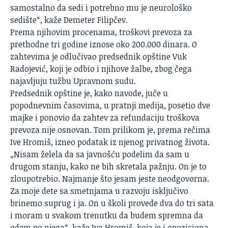
samostalno da sedi i potrebno mu je neurološko
sedište“, kaže Demeter Filipčev.
Prema njihovim procenama, troškovi prevoza za
prethodne tri godine iznose oko 200.000 dinara. O
zahtevima je odlučivao predsednik opštine Vuk
Radojević, koji je odbio i njihove žalbe, zbog čega
najavljuju tužbu Upravnom sudu.
Predsednik opštine je, kako navode, juče u
popodnevnim časovima, u pratnji medija, posetio dve
majke i ponovio da zahtev za refundaciju troškova
prevoza nije osnovan. Tom prilikom je, prema rečima
Ive Hromiš, izneo podatak iz njenog privatnog života.
„Nisam želela da sa javnošću podelim da sam u
drugom stanju, kako ne bih skretala pažnju. On je to
zloupotrebio. Najmanje što jesam jeste neodgovorna.
Za moje dete sa smetnjama u razvoju isključivo
brinemo suprug i ja. On u školi provede dva do tri sata
i moram u svakom trenutku da budem spremna da
odem po njega“, kaže Iva Hromiš, koja je i opoziciona