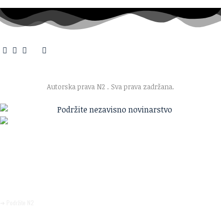
O nama
·
Impresum
·
Marketing
·
Donacije
·
Kontakt
·
Uslovi korišćenja
·
Politika privatnosti
Autorska prava N2
. Sva prava zadržana.
Ako verujete u ono što radimo
Svakodnevno objavljujemo informacije od javnog značaja i
trudimo se da radimo profesionalno, odgovorno i nezavisno.
Pomozite da tako i ostane.
➜ Podržite N2