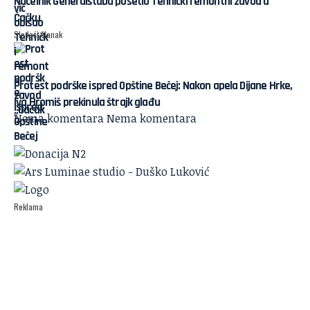
Načelnik Generalštaba posetio Tehnički remontni zavod u
Čačku
Sledeći članak
Protest podrške ispred Opštine Bečej: Nakon apela Dijane Hrke,
Iva Hromiš prekinula štrajk glađu
Nema komentara
Nema komentara
Reklama