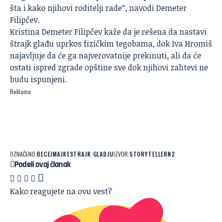
šta i kako njihovi roditelji rade“, navodi Demeter
Filipčev.
Kristina Demeter Filipčev kaže da je rešena da nastavi
štrajk glađu uprkos fizičkim tegobama, dok Iva Hromiš
najavljuje da će ga najverovatnije prekinuti, ali da će
ostati ispred zgrade opštine sve dok njihovi zahtevi ne
budu ispunjeni.
Reklama
OZNAČENO:
BECEJ
MAJKE
STRAJK GLADJU
IZVOR:
STORYTELLER
N2
Podeli ovaj članak
Kako reagujete na ovu vest?