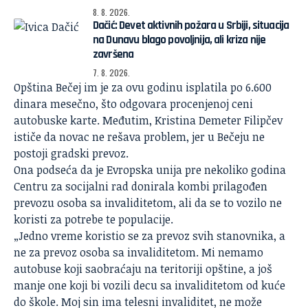
8. 8. 2026.
Dačić: Devet aktivnih požara u Srbiji, situacija
na Dunavu blago povoljnija, ali kriza nije
završena
7. 8. 2026.
Opština Bečej im je za ovu godinu isplatila po 6.600
dinara mesečno, što odgovara procenjenoj ceni
autobuske karte. Međutim, Kristina Demeter Filipčev
ističe da novac ne rešava problem, jer u Bečeju ne
postoji gradski prevoz.
Ona podseća da je Evropska unija pre nekoliko godina
Centru za socijalni rad donirala kombi prilagođen
prevozu osoba sa invaliditetom, ali da se to vozilo ne
koristi za potrebe te populacije.
„Jedno vreme koristio se za prevoz svih stanovnika, a
ne za prevoz osoba sa invaliditetom. Mi nemamo
autobuse koji saobraćaju na teritoriji opštine, a još
manje one koji bi vozili decu sa invaliditetom od kuće
do škole. Moj sin ima telesni invaliditet, ne može