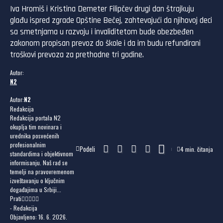
Iva Hromiš i Kristina Demeter Filipčev drugi dan štrajkuju
glađu ispred zgrade Opštine Bečej, zahtevajući da njihovoj deci
sa smetnjama u razvoju i invaliditetom bude obezbeđen
zakonom propisan prevoz do škole i da im budu refundirani
troškovi prevoza za prethodne tri godine.
Autor:
N2
Autor:
N2
Redakcija
Redakcija portala N2
okuplja tim novinara i
urednika posvećenih
profesionalnim
Podeli
4 min. čitanja
standardima i objektivnom
informisanju. Naš rad se
temelji na pravovremenom
izveštavanju o ključnim
događajima u Srbiji...
Prati
- Redakcija
Objavljeno: 16. 6. 2026.