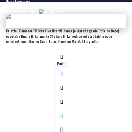
Nema komentara
Dodaj N2 kao omiljeni
izvor
Kristinu Demeter Filipčev i Ivu Hromiš danas je ispred zgrade Opštine Bečej
posetila i Dijana Hrka, majka Stefana Hrke, jednog od stradalih u padu
nadstrešnice u Novom Sadu. Foto: Brankica Matić/Storyteller
Podeli