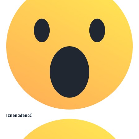
0
Iznenađeno