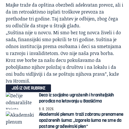
Majke traže da opština obezbedi adekvatan prevoz, ali i
da im retroaktivno isplati troškove prevoza za
prethodne tri godine. Taj zahtev je odbijen, zbog čega
su odlučile da stupe u štrajk glađu.
„Suština nije u novcu. Mi smo bez tog novca živeli i do
sada, finansijski smo pokrili te tri godine. Suština je
odnos institucija prema osobama i deci sa smetnjama
u razvoju i invaliditetom. Ovo nije naša prva borba.
Kroz sve borbe za našu decu pokušavamo da
poboljšamo njihov položaj u društvu i na lokalu i da
oni budu vidljiviji i da se poštuju njihova prava“, kaže
Iva Hromiš.
JOŠ IZ OVE RUBRIKE
Deca iz socijalno ugroženih i hraniteljskih
porodica na letovanju u Baošićima
9. 8. 2026.
Akademski plenum traži zabranu prenamene
opožarenih šuma: „Izgorela šuma ne sme da
postane građevinski plen“