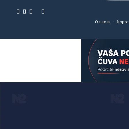
O nama
·
Impr