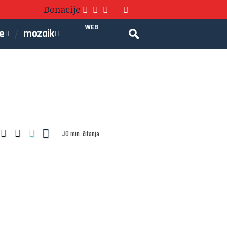
Donacije
WEB
je
mozaik
0 min. čitanja