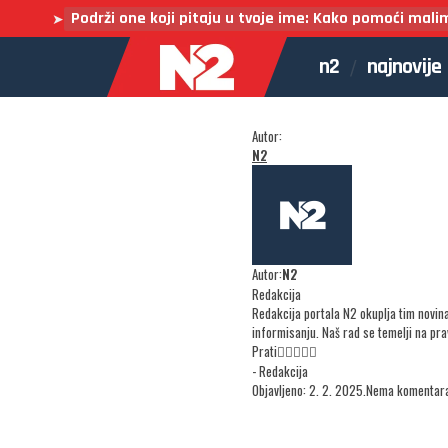
Podrži one koji pitaju u tvoje ime: Kako pomoći mali
➤
n2
najnovije
Autor:
N2
Autor:
N2
Redakcija
Redakcija portala N2 okuplja tim novin
informisanju. Naš rad se temelji na pr
Prati
- Redakcija
Objavljeno: 2. 2. 2025.
Nema komentar