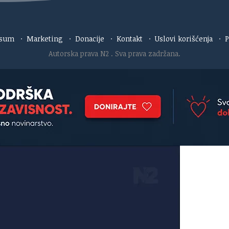
esum
·
Marketing
·
Donacije
·
Kontakt
·
Uslovi korišćenja
·
P
Autorska prava N2
. Sva prava zadržana.