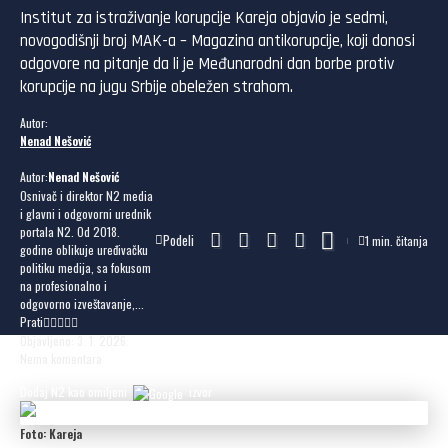
Institut za istraživanje korupcije Kareja objavio je sedmi,
novogodišnji broj MAK-a – Magazina antikorupcije, koji donosi
odgovore na pitanje da li je Međunarodni dan borbe protiv
korupcije na jugu Srbije obeležen strahom.
Autor:
Nenad Nešović
Autor:
Nenad Nešović
Osnivač i direktor N2 media
i glavni i odgovorni urednik
portala N2. Od 2018.
Podeli
1 min. čitanja
godine oblikuje uređivačku
politiku medija, sa fokusom
na profesionalno i
odgovorno izveštavanje,...
Prati
Objavljeno: 3. 1. 2026.
Nema komentara
Dodaj N2 kao omiljeni
izvor
Foto: Kareja