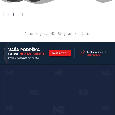
O nama
·
Impresum
·
Marketing
·
Donacije
·
Kontakt
·
Uslovi korišćenja
·
Politika privatnosti
Autorska prava N2
. Sva prava zadržana.