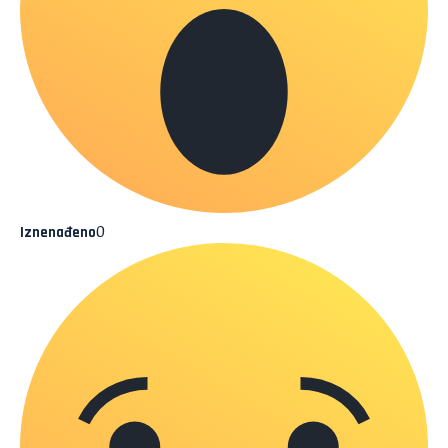
0
Iznenađeno