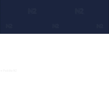
Ako verujete u ono što radimo
Svakodnevno objavljujemo informacije od javnog značaja i
trudimo se da radimo profesionalno, odgovorno i nezavisno.
Pomozite da tako i ostane.
➜ Podržite N2