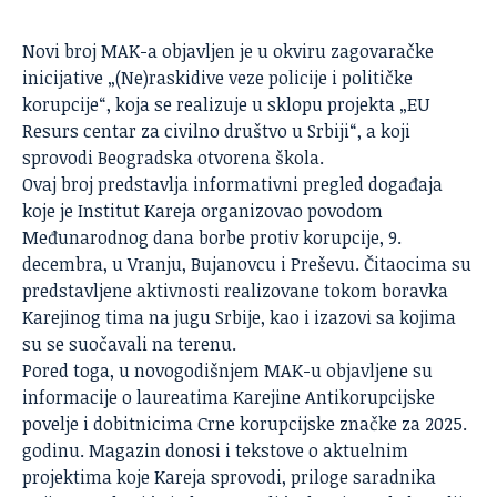
Novi broj MAK-a objavljen je u okviru zagovaračke
inicijative „(Ne)raskidive veze policije i političke
korupcije“, koja se realizuje u sklopu projekta „EU
Resurs centar za civilno društvo u Srbiji“, a koji
sprovodi Beogradska otvorena škola.
Ovaj broj predstavlja informativni pregled događaja
koje je
Institut Kareja
organizovao povodom
Međunarodnog dana borbe protiv korupcije, 9.
decembra, u Vranju, Bujanovcu i Preševu. Čitaocima su
predstavljene aktivnosti realizovane tokom boravka
Karejinog tima na jugu Srbije, kao i izazovi sa kojima
su se suočavali na terenu.
Pored toga, u novogodišnjem MAK-u objavljene su
informacije o laureatima Karejine Antikorupcijske
povelje i dobitnicima Crne korupcijske značke za 2025.
godinu. Magazin donosi i tekstove o aktuelnim
projektima koje Kareja sprovodi, priloge saradnika