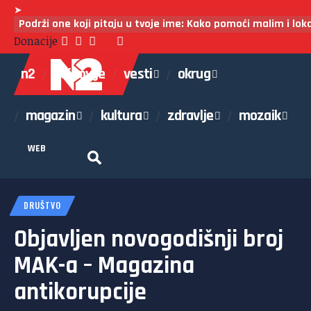
➤
Podrži one koji pitaju u tvoje ime: Kako pomoći malim i lo
Donacije
n2
najnovije
vesti
okrug
magazin
kultura
zdravlje
mozaik
WEB
DRUŠTVO
Objavljen novogodišnji broj
MAK-a – Magazina
antikorupcije