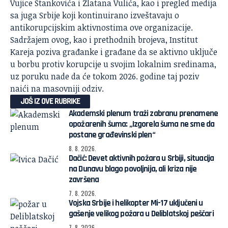
Vujice Stankovića i Zlatana Vulića, kao i pregled medija
sa juga Srbije koji kontinuirano izveštavaju o
antikorupcijskim aktivnostima ove organizacije.
Sadržajem ovog, kao i prethodnih brojeva, Institut
Kareja poziva građanke i građane da se aktivno uključe
u borbu protiv korupcije u svojim lokalnim sredinama,
uz poruku nade da će tokom 2026. godine taj poziv
naići na masovniji odziv.
JOŠ IZ OVE RUBRIKE
Akademski plenum traži zabranu prenamene
opožarenih šuma: „Izgorela šuma ne sme da
postane građevinski plen“
8. 8. 2026.
Dačić: Devet aktivnih požara u Srbiji, situacija
na Dunavu blago povoljnija, ali kriza nije
završena
7. 8. 2026.
Vojska Srbije i helikopter Mi-17 uključeni u
gašenje velikog požara u Deliblatskoj peščari
7. 8. 2026.