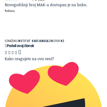
Novogodišnji broj MAK-a dostupan je na
linku
.
Reklama
OZNAČENO:
INSTITUT KAREJA
MAGAZIN
IZVOR:
N2
Podeli ovaj članak
Kako reagujete na ovu vest?