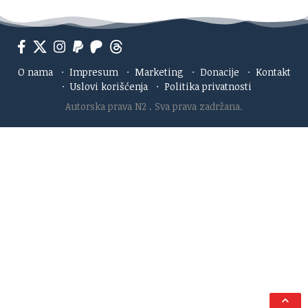
O nama
·
Impresum
·
Marketing
·
Donacije
·
Kontakt
·
Uslovi korišćenja
·
Politika privatnosti
Autorska prava N2
. Sva prava zadržana.