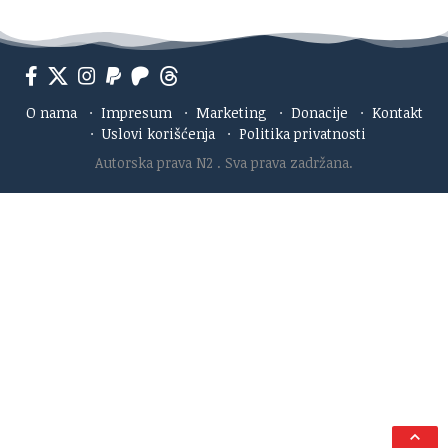
O nama
·
Impresum
·
Marketing
·
Donacije
·
Kontakt
·
Uslovi korišćenja
·
Politika privatnosti
Autorska prava N2
. Sva prava zadržana.