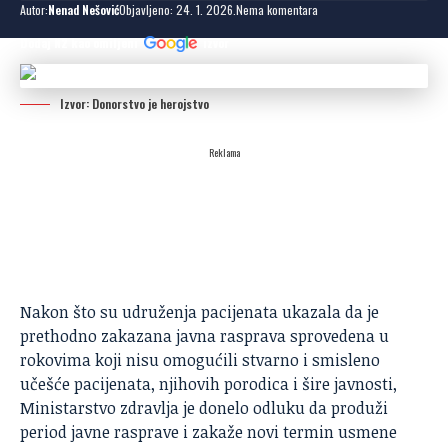
Autor:
Nenad Nešović
Objavljeno: 24. 1. 2026.
Nema komentara
Dodaj N2 kao omiljeni
izvor
Izvor: Donorstvo je herojstvo
Reklama
Nakon što su udruženja pacijenata ukazala da je
prethodno zakazana
javna rasprava
sprovedena u
rokovima koji nisu omogućili stvarno i smisleno
učešće pacijenata, njihovih porodica i šire javnosti,
Ministarstvo zdravlja je donelo odluku da produži
period javne rasprave i zakaže novi termin usmene