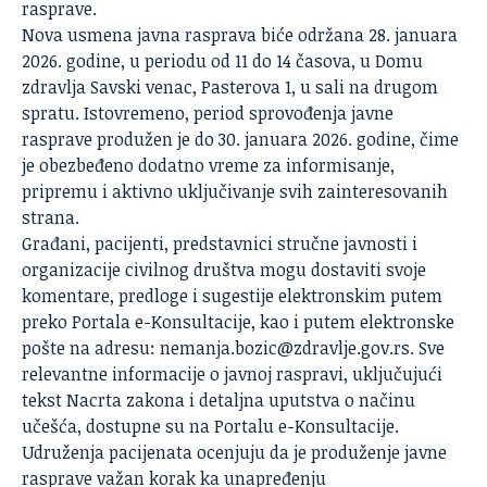
rasprave.
Nova usmena javna rasprava biće održana 28. januara
2026. godine, u periodu od 11 do 14 časova, u Domu
zdravlja Savski venac, Pasterova 1, u sali na drugom
spratu. Istovremeno, period sprovođenja javne
rasprave produžen je do 30. januara 2026. godine, čime
je obezbeđeno dodatno vreme za informisanje,
pripremu i aktivno uključivanje svih zainteresovanih
strana.
Građani, pacijenti, predstavnici stručne javnosti i
organizacije civilnog društva mogu dostaviti svoje
komentare, predloge i sugestije elektronskim putem
preko Portala
e-Konsultacije
, kao i putem elektronske
pošte na adresu:
nemanja.bozic@zdravlje.gov.rs
. Sve
relevantne informacije o javnoj raspravi, uključujući
tekst Nacrta zakona i detaljna uputstva o načinu
učešća, dostupne su na Portalu e-Konsultacije.
Udruženja pacijenata ocenjuju da je produženje javne
rasprave važan korak ka unapređenju