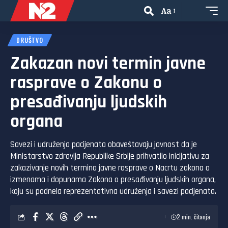
Aa
DRUŠTVO
Zakazan novi termin javne
rasprave o Zakonu o
presađivanju ljudskih
organa
Savezi i udruženja pacijenata obaveštavaju javnost da je
Ministarstvo zdravlja Republike Srbije prihvatilo inicijativu za
zakazivanje novih termina javne rasprave o Nacrtu zakona o
izmenama i dopunama Zakona o presađivanju ljudskih organa,
koju su podnela reprezentativna udruženja i savezi pacijenata.
2 min. čitanja