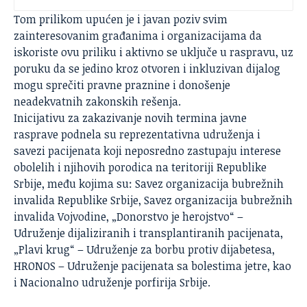
Tom prilikom upućen je i javan poziv svim
zainteresovanim građanima i organizacijama da
iskoriste ovu priliku i aktivno se uključe u raspravu, uz
poruku da se jedino kroz otvoren i inkluzivan dijalog
mogu sprečiti pravne praznine i donošenje
neadekvatnih zakonskih rešenja.
Inicijativu za zakazivanje novih termina javne
rasprave podnela su reprezentativna udruženja i
savezi pacijenata koji neposredno zastupaju interese
obolelih i njihovih porodica na teritoriji Republike
Srbije, među kojima su: Savez organizacija bubrežnih
invalida Republike Srbije, Savez organizacija bubrežnih
invalida Vojvodine, „Donorstvo je herojstvo“ –
Udruženje dijaliziranih i transplantiranih pacijenata,
„Plavi krug“ – Udruženje za borbu protiv dijabetesa,
HRONOS – Udruženje pacijenata sa bolestima jetre, kao
i Nacionalno udruženje porfirija Srbije.