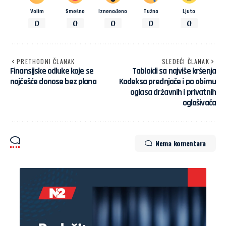
Volim
Smešno
Iznenađeno
Tužno
Ljuto
0
0
0
0
0
PRETHODNI ČLANAK
SLEDEĆI ČLANAK
Finansijske odluke koje se
Tabloidi sa najviše kršenja
najčešće donose bez plana
Kodeksa prednjače i po obimu
oglasa državnih i privatnih
oglašivača
Nema komentara