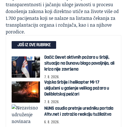
transparentnosti i jačanju uloge javnosti u procesu
donošenja zakona koji direktno utiče na živote više od
1.700 pacijenata koji se nalaze na listama čekanja za
transplantaciju organa i rožnjača, kao i na njihove
porodice.
JOŠ IZ OVE RUBRIKE
Dačić: Devet aktivnih požara u Srbiji,
situacija na Dunavu blago povoljnija, ali
kriza nije završena
7. 8. 2026.
Vojska Srbije i helikopter Mi-17
uključeni u gašenje velikog požara u
Deliblatskoj peščari
7. 8. 2026.
NUNS osudio pretnje uredniku portala
A1tv.net i zatražio reakciju tužilaštva
6. 8. 2026.