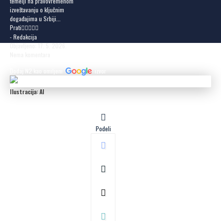
temelji na pravovremenom
izveštavanju o ključnim
događajima u Srbiji...
Prati
- Redakcija
Objavljeno: 17. 5. 2026.
Nema komentara
Dodaj N2 kao omiljeni
izvor
Ilustracija: AI
Podeli