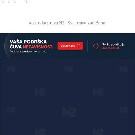
O nama
·
Impresum
·
Marketing
·
Donacije
·
Kontakt
·
Uslovi korišćenja
·
Politika privatnosti
Autorska prava N2
. Sva prava zadržana.