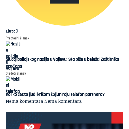
0
Ljuto
Prethodni članak
Slučaj policijskog nasilja u Valjevu: Šta piše u belešci Zaštitnika
građana
Sledeći članak
Koliko često ljudi krišom špijuniraju telefon partnera?
Nema komentara
Nema komentara