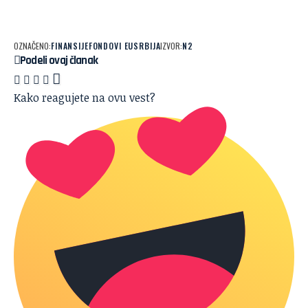
OZNAČENO:
FINANSIJE
FONDOVI EU
SRBIJA
IZVOR:
N2
Podeli ovaj članak
Kako reagujete na ovu vest?