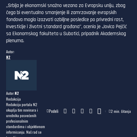
„Srbija je ekonomski snažno vezana za Evropsku uniju, zbog
čega bi eventualno smanjenje ili zamrzavanje evropskih
fondova moglo izazvati ozbiljne posledice po privredni rast,
investicije i životni standard građana”, ocenio je Jovica Pejčić
sa Ekonomskog fakulteta u Subotici, pripadnik Akademskog
plenuma.
Autor:
N2
Autor:
N2
Redakcija
Redakcija portala N2
okuplja tim novinara i
Podeli
2 min. čitanja
urednika posvećenih
profesionalnim
standardima i objektivnom
informisanju. Naš rad se