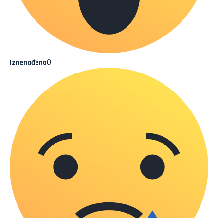
0
Iznenađeno