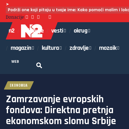
➤
Podrži one koji pitaju u tvoje ime: Kako pomoći malim i lo
Donacije
n2
najnovije
vesti
okrug
magazin
kultura
zdravlje
mozaik
WEB
EKONOMIJA
Zamrzavanje evropskih
fondova: Direktna pretnja
ekonomskom slomu Srbije