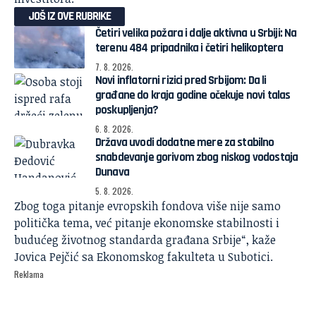
JOŠ IZ OVE RUBRIKE
Četiri velika požara i dalje aktivna u Srbiji: Na
terenu 484 pripadnika i četiri helikoptera
7. 8. 2026.
Novi inflatorni rizici pred Srbijom: Da li
građane do kraja godine očekuje novi talas
poskupljenja?
6. 8. 2026.
Država uvodi dodatne mere za stabilno
snabdevanje gorivom zbog niskog vodostaja
Dunava
5. 8. 2026.
Zbog toga pitanje evropskih fondova više nije samo
politička tema, već pitanje ekonomske stabilnosti i
budućeg životnog standarda građana Srbije“, kaže
Jovica Pejčić sa Ekonomskog fakulteta u Subotici.
Reklama