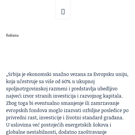
Reklama
„
Srbija
je ekonomski snažno vezana za Evropsku uniju,
koja učestvuje sa više od 60% u ukupnoj
spoljnotrgovinskoj razmeni i predstavlja ubedljivo
najveći izvor stranih investicija i razvojnog kapitala.
Zbog toga bi eventualno smanjenje ili zamrzavanje
evropskih fondova moglo izazvati ozbiljne posledice po
privredni rast, investicije i životni standard građana.
U uslovima već postojećih energetskih šokova i
globalne nestabilnosti, dodatno zaoštravanje