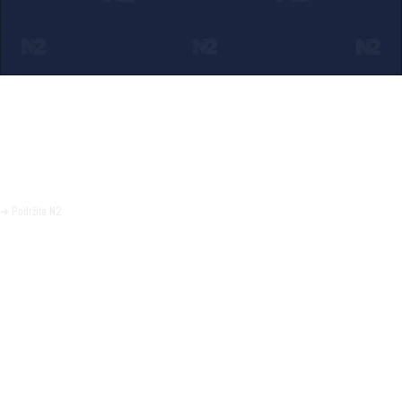
Ako verujete u ono što radimo
Svakodnevno objavljujemo informacije od javnog značaja i
trudimo se da radimo profesionalno, odgovorno i nezavisno.
Pomozite da tako i ostane.
➜ Podržite N2