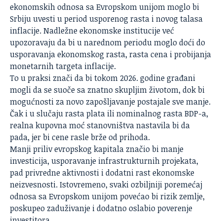
ekonomskih odnosa sa Evropskom unijom moglo bi
Srbiju uvesti u period usporenog rasta i novog talasa
inflacije. Nadležne ekonomske institucije već
upozoravaju da bi u narednom periodu moglo doći do
usporavanja ekonomskog rasta, rasta cena i probijanja
monetarnih targeta inflacije.
To u praksi znači da bi tokom 2026. godine građani
mogli da se suoče sa znatno skupljim životom, dok bi
mogućnosti za novo zapošljavanje postajale sve manje.
Čak i u slučaju rasta plata ili nominalnog rasta BDP-a,
realna kupovna moć stanovništva nastavila bi da
pada, jer bi cene rasle brže od prihoda.
Manji priliv evropskog kapitala značio bi manje
investicija, usporavanje infrastrukturnih projekata,
pad privredne aktivnosti i dodatni rast ekonomske
neizvesnosti. Istovremeno, svaki ozbiljniji poremećaj
odnosa sa Evropskom unijom povećao bi rizik zemlje,
poskupeo zaduživanje i dodatno oslabio poverenje
investitora.