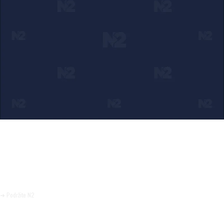
Ako verujete u ono što radimo
Svakodnevno objavljujemo informacije od javnog značaja i
trudimo se da radimo profesionalno, odgovorno i nezavisno.
Pomozite da tako i ostane.
➜ Podržite N2