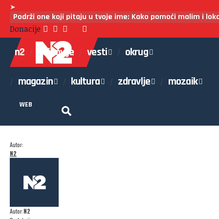
➤
Podrži one koji pitaju u tvoje ime: Kako pomoći malim i lo
Donacije
n2
najnovije
vesti
okrug
magazin
kultura
zdravlje
mozaik
WEB
Autor:
N2
Autor:
N2