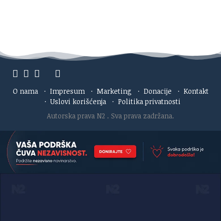
O nama
·
Impresum
·
Marketing
·
Donacije
·
Kontakt
·
Uslovi korišćenja
·
Politika privatnosti
Autorska prava N2
. Sva prava zadržana.