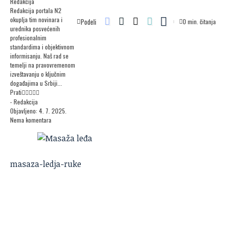
Redakcija
Redakcija portala N2
okuplja tim novinara i
Podeli
0 min. čitanja
urednika posvećenih
profesionalnim
standardima i objektivnom
informisanju. Naš rad se
temelji na pravovremenom
izveštavanju o ključnim
događajima u Srbiji...
Prati
- Redakcija
Objavljeno: 4. 7. 2025.
Nema komentara
masaza-ledja-ruke