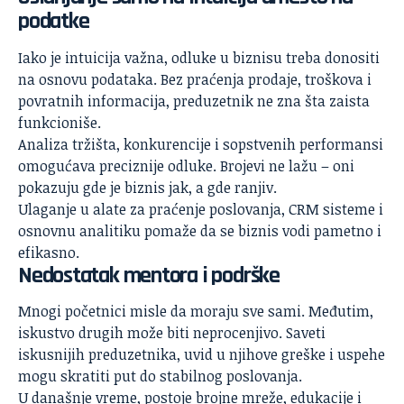
podatke
Iako je intuicija važna, odluke u biznisu treba donositi
na osnovu podataka. Bez praćenja prodaje, troškova i
povratnih informacija, preduzetnik ne zna šta zaista
funkcioniše.
Analiza tržišta, konkurencije i sopstvenih performansi
omogućava preciznije odluke. Brojevi ne lažu – oni
pokazuju gde je biznis jak, a gde ranjiv.
Ulaganje u alate za praćenje poslovanja, CRM sisteme i
osnovnu analitiku pomaže da se biznis vodi pametno i
efikasno.
Nedostatak mentora i podrške
Mnogi početnici misle da moraju sve sami. Međutim,
iskustvo drugih može biti neprocenjivo. Saveti
iskusnijih preduzetnika, uvid u njihove greške i uspehe
mogu skratiti put do stabilnog poslovanja.
U današnje vreme, postoje brojne mreže, edukacije i