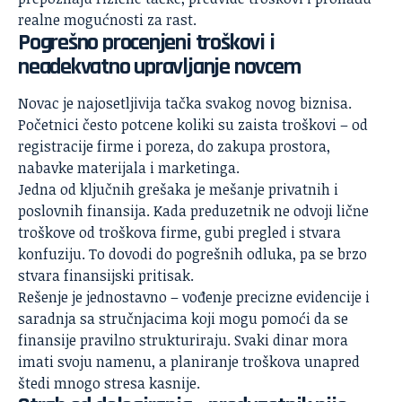
realne mogućnosti za rast.
Pogrešno procenjeni troškovi i
neadekvatno upravljanje novcem
Novac je najosetljivija tačka svakog novog biznisa.
Početnici često potcene koliki su zaista troškovi – od
registracije firme i poreza, do zakupa prostora,
nabavke materijala i marketinga.
Jedna od ključnih grešaka je mešanje privatnih i
poslovnih finansija. Kada preduzetnik ne odvoji lične
troškove od troškova firme, gubi pregled i stvara
konfuziju. To dovodi do pogrešnih odluka, pa se brzo
stvara finansijski pritisak.
Rešenje je jednostavno – vođenje precizne evidencije i
saradnja sa stručnjacima koji mogu pomoći da se
finansije pravilno strukturiraju. Svaki dinar mora
imati svoju namenu, a planiranje troškova unapred
štedi
mnogo stresa
kasnije.