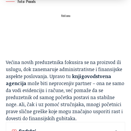
Foto: Pexels
Reklama
Većina novih preduzetnika fokusira se na proizvod ili
uslugu, dok zanemaruje administrativne i finansijske
aspekte poslovanja. Upravo tu
knjigovodstvena
agencija
može biti neprocenjiv partner – ona ne samo
da vodi evidenciju i račune, već pomaže da se
preduzetnik od samog početka postavi na stabilne
noge. Ali, čak i uz pomoć stručnjaka, mnogi početnici
prave slične greške koje mogu značajno usporiti rast i
dovesti do finansijskih gubitaka.