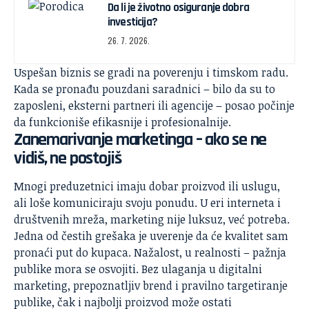
Da li je životno osiguranje dobra
investicija?
26. 7. 2026.
Uspešan biznis se gradi na poverenju i timskom radu.
Kada se pronađu pouzdani saradnici – bilo da su to
zaposleni, eksterni partneri ili agencije – posao počinje
da funkcioniše efikasnije i profesionalnije.
Zanemarivanje marketinga – ako se ne
vidiš, ne postojiš
Mnogi preduzetnici imaju dobar proizvod ili uslugu,
ali loše komuniciraju svoju ponudu. U eri interneta i
društvenih mreža, marketing nije luksuz, već potreba.
Jedna od čestih grešaka je uverenje da će kvalitet sam
pronaći put do kupaca. Nažalost, u realnosti – pažnja
publike mora se osvojiti. Bez ulaganja u digitalni
marketing, prepoznatljiv brend i pravilno targetiranje
publike, čak i najbolji proizvod može ostati