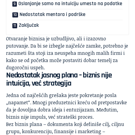
Oslanjanje samo na intuiciju umesto na podatke
Nedostatak mentora i podrške
Zaključak
Otvaranje biznisa je uzbudljivo, ali i izazovno
putovanje. Da bi se izbegle najčešće zamke, potrebno je
razumeti šta stoji iza neuspeha mnogih malih firmi i
kako se od početka može postaviti dobar temelj za
dugoročni uspeh.
Nedostatak jasnog plana – biznis nije
intuicija, već strategija
Jedna od najčešćih grešaka jeste pokretanje posla
„napamet“. Mnogi preduzetnici kreću od pretpostavke
da je dovoljna dobra ideja i entuzijazam. Međutim,
biznis nije impuls, već strateški proces.
Bez biznis plana – dokumenta koji definiše cilj, ciljnu
grupu, konkurenciju, finansije i marketing –