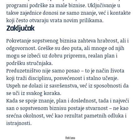
programi podrške za male biznise. Uključivanje u
takve zajednice donosi ne samo znanje, već i kontakte
koji često otvaraju vrata novim prilikama.
Zaključak
Pokretanje sopstvenog biznisa zahteva hrabrost, ali i
odgovornost. Greške su deo puta, ali mnoge od njih
mogu se izbeći uz dobru pripremu, realan plan i
podršku stručnjaka.
Preduzetništvo nije samo posao – to je način života
koji traži disciplinu, posvećenost i stalno učenje.
Uspeh ne dolazi iz savršenstva, već iz sposobnosti da
se uči iz svakog koraka.
Kada se spoje znanje, plan i doslednost, tada i najveći
san o sopstvenom biznisu postaje stvarnost – ne kao
srećna okolnost, već kao rezultat pametnih odluka i
istrajnosti.
Reklama