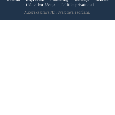
·
Uslovi korišćenja
·
Politika privatnosti
Autorska prava N2
. Sva prava zadržana.