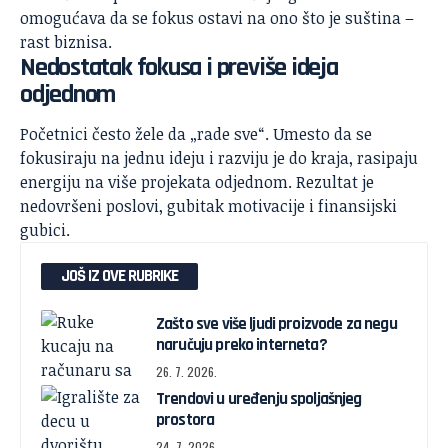
omogućava da se fokus ostavi na ono što je suština –
rast biznisa.
Nedostatak fokusa i previše ideja
odjednom
Početnici često žele da „rade sve“. Umesto da se
fokusiraju na jednu ideju i razviju je do kraja, rasipaju
energiju na više projekata odjednom. Rezultat je
nedovršeni poslovi, gubitak motivacije i finansijski
gubici.
JOŠ IZ OVE RUBRIKE
Zašto sve više ljudi proizvode za negu
naručuju preko interneta?
26. 7. 2026.
Trendovi u uređenju spoljašnjeg
prostora
24. 7. 2026.