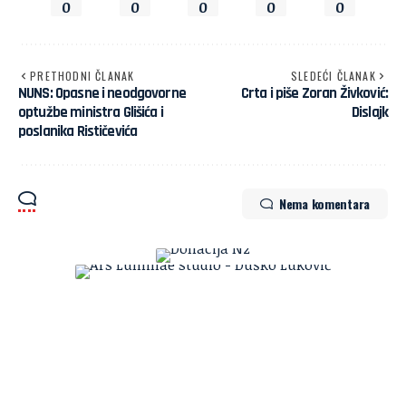
0
0
0
0
0
PRETHODNI ČLANAK
SLEDEĆI ČLANAK
NUNS: Opasne i neodgovorne
Crta i piše Zoran Živković:
optužbe ministra Glišića i
Dislajk
poslanika Rističevića
Nema komentara