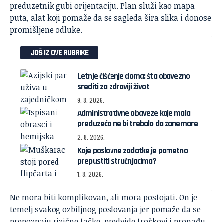
preduzetnik gubi orijentaciju. Plan služi kao mapa
puta, alat koji pomaže da se sagleda šira slika i donose
promišljene odluke.
JOŠ IZ OVE RUBRIKE
Letnje čišćenje doma: šta obavezno
srediti za zdraviji život
9. 8. 2026.
Administrativne obaveze koje mala
preduzeća ne bi trebalo da zanemare
2. 8. 2026.
Koje poslovne zadatke je pametno
prepustiti stručnjacima?
1. 8. 2026.
Ne mora biti komplikovan, ali mora postojati. On je
temelj svakog ozbiljnog poslovanja jer pomaže da se
prepoznaju rizične tačke, predvide troškovi i pronađu