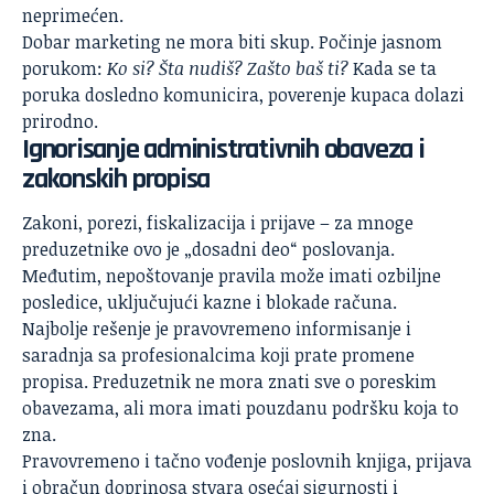
neprimećen.
Dobar marketing ne mora biti skup. Počinje jasnom
porukom:
Ko si? Šta nudiš? Zašto baš ti?
Kada se ta
poruka dosledno komunicira, poverenje kupaca dolazi
prirodno.
Ignorisanje administrativnih obaveza i
zakonskih propisa
Zakoni, porezi, fiskalizacija i prijave – za mnoge
preduzetnike ovo je „dosadni deo“ poslovanja.
Međutim, nepoštovanje pravila može imati ozbiljne
posledice, uključujući kazne i blokade računa.
Najbolje rešenje je pravovremeno informisanje i
saradnja sa profesionalcima koji prate promene
propisa. Preduzetnik ne mora znati sve o poreskim
obavezama, ali mora imati pouzdanu podršku koja to
zna.
Pravovremeno i tačno vođenje poslovnih knjiga, prijava
i obračun doprinosa stvara osećaj sigurnosti i