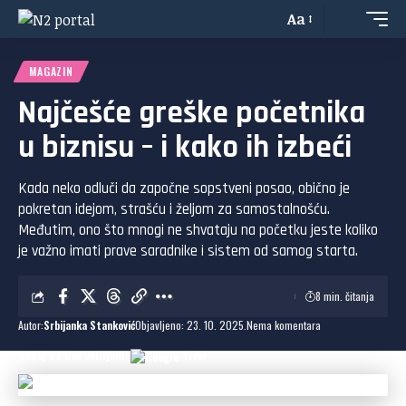
Aa
MAGAZIN
Najčešće greške početnika
u biznisu – i kako ih izbeći
Kada neko odluči da započne sopstveni posao, obično je
pokretan idejom, strašću i željom za samostalnošću.
Međutim, ono što mnogi ne shvataju na početku jeste koliko
je važno imati prave saradnike i sistem od samog starta.
8 min. čitanja
Autor:
Srbijanka Stanković
Objavljeno: 23. 10. 2025.
Nema komentara
Dodaj N2 kao omiljeni
izvor