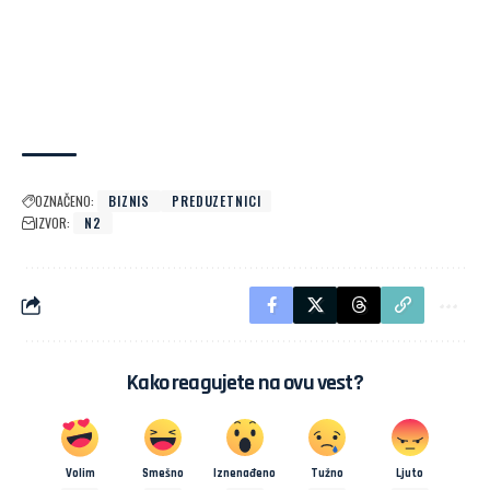
OZNAČENO:
BIZNIS
PREDUZETNICI
IZVOR:
N2
Kako reagujete na ovu vest?
Volim
Smešno
Iznenađeno
Tužno
Ljuto