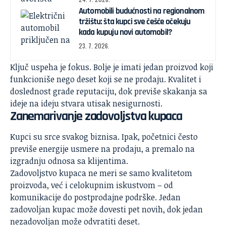
Automobili budućnosti na regionalnom
tržištu: šta kupci sve češće očekuju
kada kupuju novi automobil?
23. 7. 2026.
Ključ uspeha je fokus. Bolje je imati jedan proizvod koji
funkcioniše nego deset koji se ne prodaju. Kvalitet i
doslednost grade reputaciju, dok previše skakanja sa
ideje na ideju stvara utisak nesigurnosti.
Zanemarivanje zadovoljstva kupaca
Kupci su srce svakog biznisa. Ipak, početnici često
previše energije usmere na prodaju, a premalo na
izgradnju odnosa sa klijentima.
Zadovoljstvo kupaca ne meri se samo kvalitetom
proizvoda, već i celokupnim iskustvom – od
komunikacije do postprodajne podrške. Jedan
zadovoljan kupac može dovesti pet novih, dok jedan
nezadovoljan može odvratiti deset.