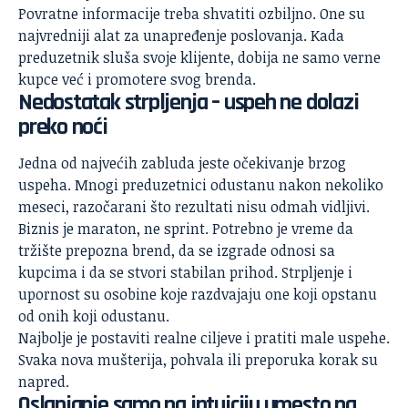
Povratne informacije treba shvatiti ozbiljno. One su
najvredniji alat za unapređenje poslovanja. Kada
preduzetnik sluša svoje klijente, dobija ne samo verne
kupce već i promotere svog brenda.
Nedostatak strpljenja – uspeh ne dolazi
preko noći
Jedna od najvećih zabluda jeste očekivanje brzog
uspeha. Mnogi preduzetnici odustanu nakon nekoliko
meseci, razočarani što rezultati nisu odmah vidljivi.
Biznis je maraton, ne sprint. Potrebno je vreme da
tržište prepozna brend, da se izgrade odnosi sa
kupcima i da se stvori stabilan prihod. Strpljenje i
upornost su osobine koje razdvajaju one koji opstanu
od onih koji odustanu.
Najbolje je postaviti realne ciljeve i pratiti male uspehe.
Svaka nova mušterija, pohvala ili preporuka korak su
napred.
Oslanjanje samo na intuiciju umesto na