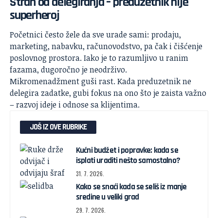
Strah od delegiranja – preduzetnik nije
superheroj
Početnici često žele da sve urade sami: prodaju,
marketing, nabavku, računovodstvo, pa čak i čišćenje
poslovnog prostora. Iako je to razumljivo u ranim
fazama, dugoročno je neodrživo.
Mikromenadžment guši rast. Kada preduzetnik ne
delegira zadatke, gubi fokus na ono što je zaista važno
– razvoj ideje i odnose sa klijentima.
JOŠ IZ OVE RUBRIKE
Kućni budžet i popravke: kada se
isplati uraditi nešto samostalno?
31. 7. 2026.
Kako se snaći kada se seliš iz manje
sredine u veliki grad
29. 7. 2026.