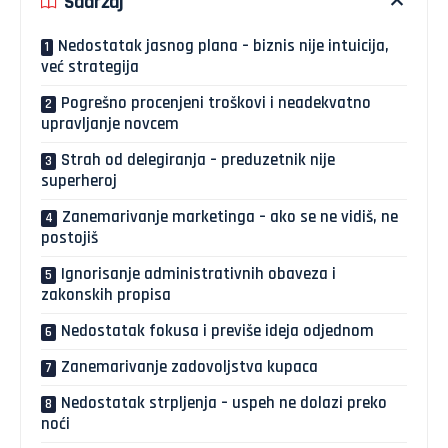
Sadržaj
Nedostatak jasnog plana – biznis nije intuicija,
već strategija
Pogrešno procenjeni troškovi i neadekvatno
upravljanje novcem
Strah od delegiranja – preduzetnik nije
superheroj
Zanemarivanje marketinga – ako se ne vidiš, ne
postojiš
Ignorisanje administrativnih obaveza i
zakonskih propisa
Nedostatak fokusa i previše ideja odjednom
Zanemarivanje zadovoljstva kupaca
Nedostatak strpljenja – uspeh ne dolazi preko
noći