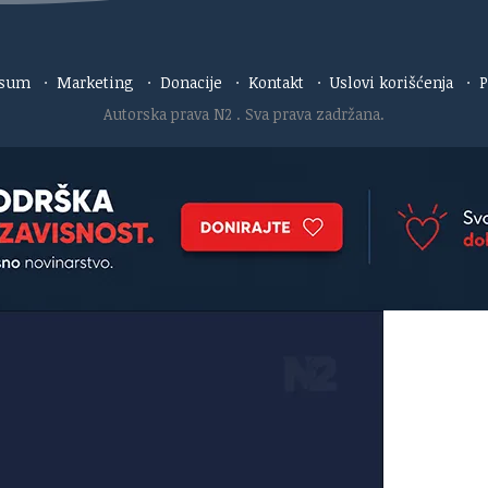
esum
·
Marketing
·
Donacije
·
Kontakt
·
Uslovi korišćenja
·
P
Autorska prava N2
. Sva prava zadržana.