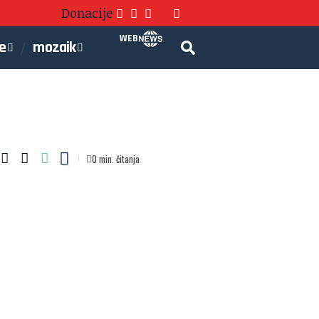
Donacije
WEB
je
mozaik
0 min. čitanja