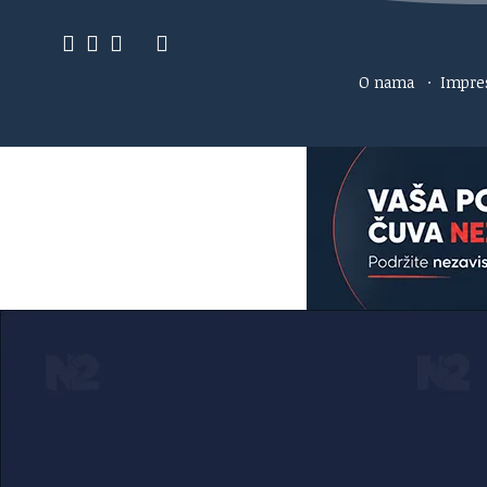
O nama
·
Impr