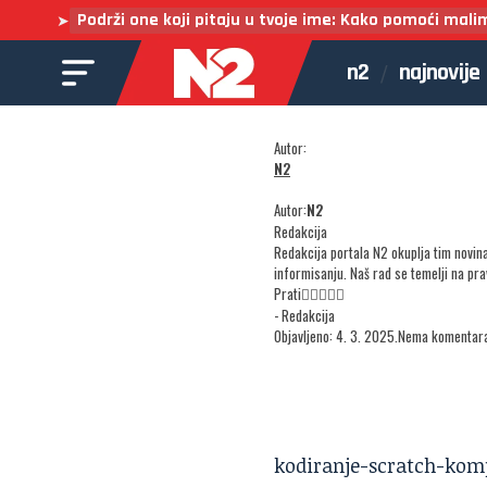
Podrži one koji pitaju u tvoje ime: Kako pomoći mali
➤
n2
najnovije
Autor:
N2
Autor:
N2
Redakcija
Redakcija portala N2 okuplja tim novin
informisanju. Naš rad se temelji na pr
Prati
- Redakcija
Objavljeno: 4. 3. 2025.
Nema komentar
kodiranje-scratch-kom