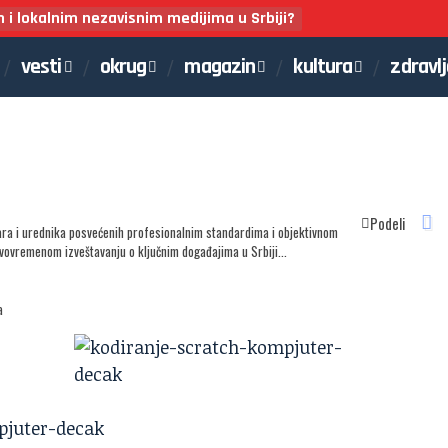
m i lokalnim nezavisnim medijima u Srbiji?
vesti
okrug
magazin
kultura
zdravl
Podeli
ara i urednika posvećenih profesionalnim standardima i objektivnom
avovremenom izveštavanju o ključnim događajima u Srbiji...
a
pjuter-decak