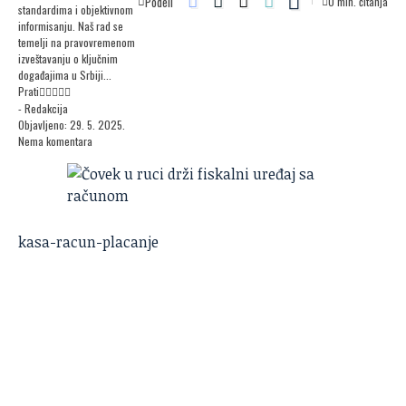
Podeli
0 min. čitanja
standardima i objektivnom
informisanju. Naš rad se
temelji na pravovremenom
izveštavanju o ključnim
događajima u Srbiji...
Prati
- Redakcija
Objavljeno: 29. 5. 2025.
Nema komentara
kasa-racun-placanje