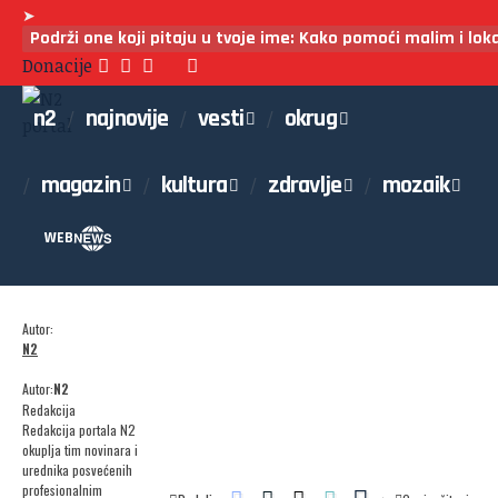
➤
Podrži one koji pitaju u tvoje ime: Kako pomoći malim i lo
Donacije
n2
najnovije
vesti
okrug
magazin
kultura
zdravlje
mozaik
WEB
Autor:
N2
Autor:
N2
Redakcija
Redakcija portala N2
okuplja tim novinara i
urednika posvećenih
profesionalnim