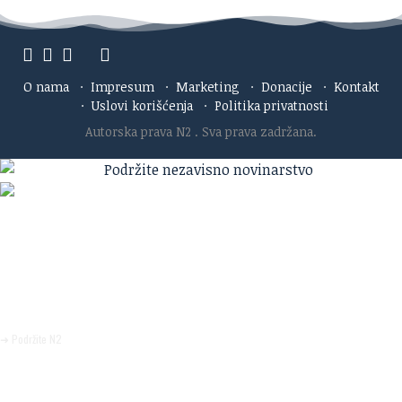
O nama
·
Impresum
·
Marketing
·
Donacije
·
Kontakt
·
Uslovi korišćenja
·
Politika privatnosti
Autorska prava N2
. Sva prava zadržana.
Ako verujete u ono što radimo
Svakodnevno objavljujemo informacije od javnog značaja i
trudimo se da radimo profesionalno, odgovorno i nezavisno.
Pomozite da tako i ostane.
➜ Podržite N2