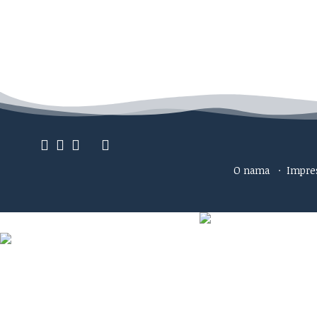
O nama
·
Impr
Ako verujete u ono što radimo
Svakodnevno objavljujemo informacije od javnog znač