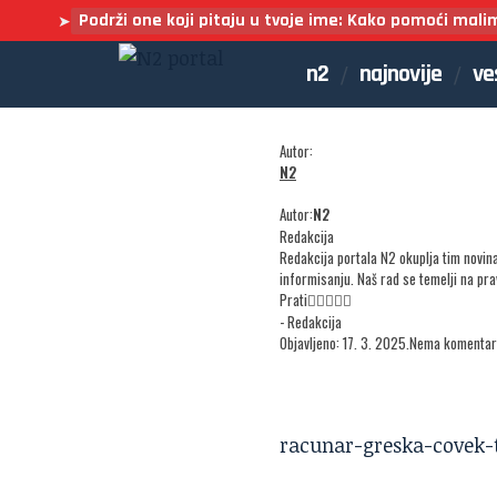
Podrži one koji pitaju u tvoje ime: Kako pomoći mali
➤
n2
najnovije
ve
Autor:
N2
Autor:
N2
Redakcija
Redakcija portala N2 okuplja tim novin
informisanju. Naš rad se temelji na pr
Prati
- Redakcija
Objavljeno: 17. 3. 2025.
Nema komentar
racunar-greska-covek-t