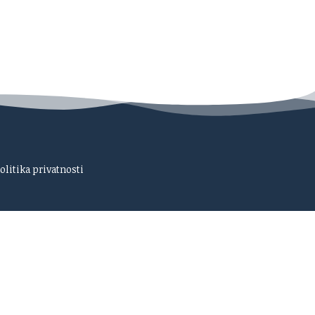
olitika privatnosti
i nezavisno.