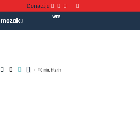
Donacije
WEB
mozaik
0 min. čitanja