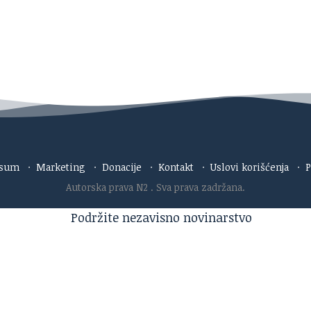
esum
·
Marketing
·
Donacije
·
Kontakt
·
Uslovi korišćenja
·
P
Autorska prava N2
. Sva prava zadržana.
aja i trudimo se da radimo profesionalno, odgovorno 