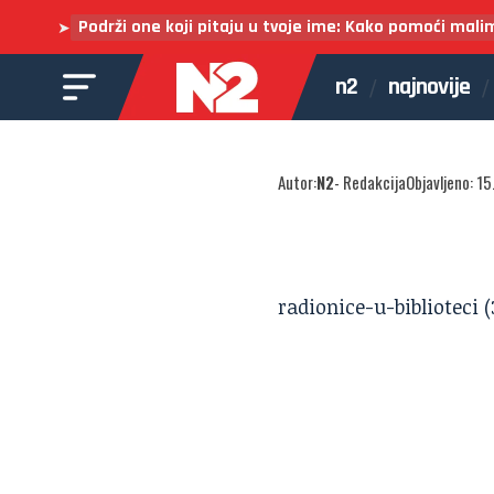
Podrži one koji pitaju u tvoje ime: Kako pomoći mali
➤
n2
najnovije
Autor:
N2
- Redakcija
Objavljeno: 15
radionice-u-biblioteci (