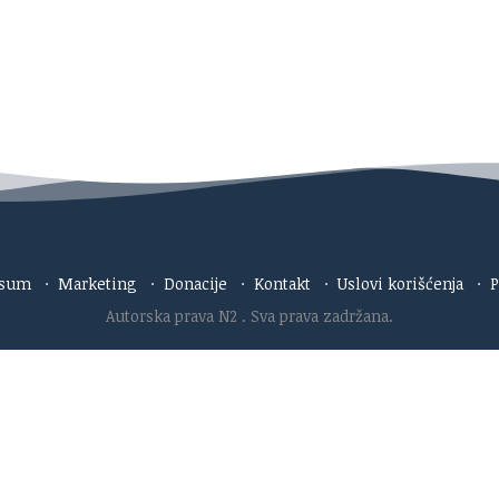
esum
·
Marketing
·
Donacije
·
Kontakt
·
Uslovi korišćenja
·
P
Autorska prava N2
. Sva prava zadržana.