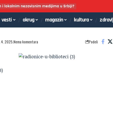
m i lokalnim nezavisnim medijima u Srbiji?
vesti
okrug
magazin
kultura
zdravl
. 4. 2025.
Nema komentara
Podeli
3)