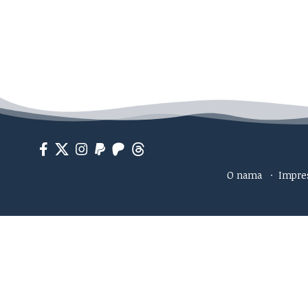
O nama
·
Impr