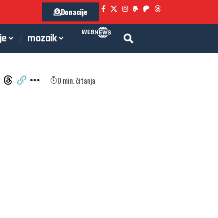
Donacije
WEB
je
mozaik
0 min. čitanja