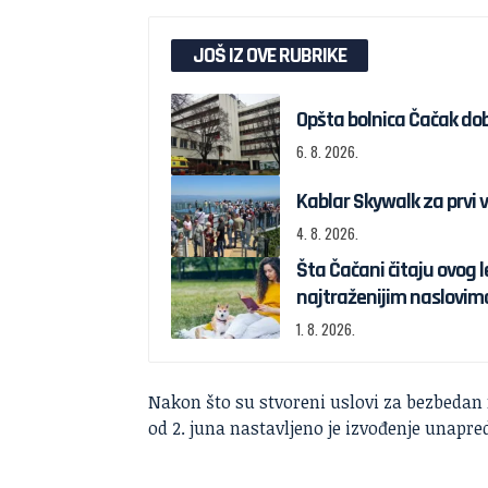
JOŠ IZ OVE RUBRIKE
Opšta bolnica Čačak dob
6. 8. 2026.
Kablar Skywalk za prvi v
4. 8. 2026.
Šta Čačani čitaju ovog l
najtraženijim naslovim
1. 8. 2026.
Nakon što su stvoreni uslovi za bezbedan 
od 2. juna nastavljeno je izvođenje unapr