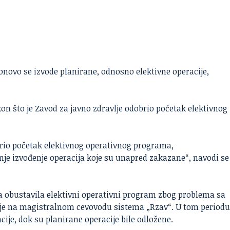
ponovo se izvode planirane, odnosno elektivne operacije,
on što je Zavod za javno zdravlje odobrio početak elektivnog
brio početak elektivnog operativnog programa,
je izvođenje operacija koje su unapred zakazane“, navodi se
ja
obustavila elektivni operativni program
zbog problema sa
je na magistralnom cevovodu sistema „Rzav“. U tom period
ije, dok su planirane operacije bile odložene.