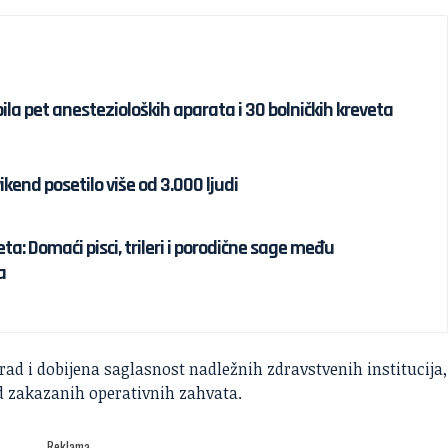
ila pet anestezioloških aparata i 30 bolničkih kreveta
ikend posetilo više od 3.000 ljudi
eta: Domaći pisci, trileri i porodične sage među
a
rad i dobijena saglasnost nadležnih zdravstvenih institucija,
ed zakazanih operativnih zahvata.
Reklama