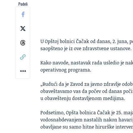
Podeli
U Opštoj bolnici Čačak od danas, 2. juna, 
saopšteno je iz ove zdravstvene ustanove.
Kako navode, nastavak rada usledio je nak
operativnog programa.
„Budući da je Zavod za javno zdravlje odo
obaveštavamo vas da počev od danas počin
u obaveštenju dostavljenom medijima.
Podsetimo, Opšta bolnica Čačak je 25. ma
vodosnabdevanjem nastalih nakon havari
obavljane su samo hitne hirurške intervenc