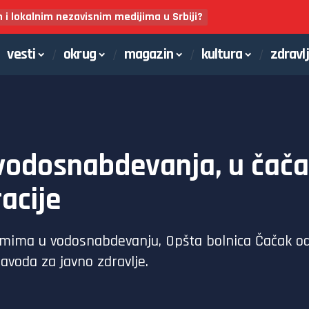
m i lokalnim nezavisnim medijima u Srbiji?
vesti
okrug
magazin
kultura
zdravl
vodosnabdevanja, u čača
acije
mima u vodosnabdevanju, Opšta bolnica Čačak od 2
voda za javno zdravlje.