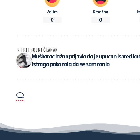
Volim
Smešno
I
0
0
PRETHODNI ČLANAK
Muškarac lažno prijavio da je upucan ispred kuć
istraga pokazala da se sam ranio