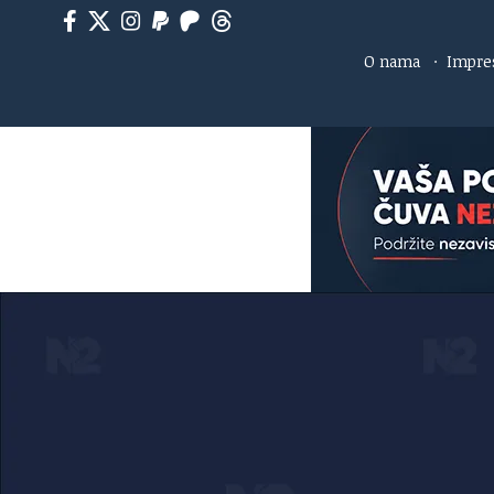
O nama
·
Impr