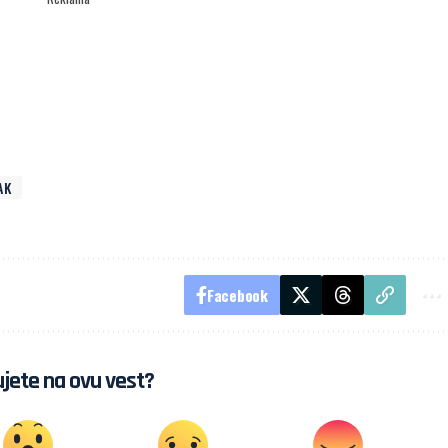
AK
Facebook
jete na ovu vest?