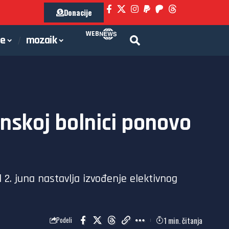
Donacije
WEB
je
mozaik
nskoj bolnici ponovo
. juna nastavlja izvođenje elektivnog
1 min. čitanja
Podeli