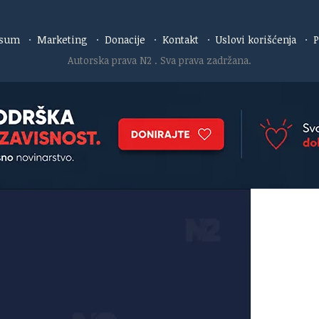
esum
·
Marketing
·
Donacije
·
Kontakt
·
Uslovi korišćenja
·
P
Autorska prava N2
. Sva prava zadržana.