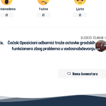
znenađeno
Tužno
Ljuto
0
0
0
SLEDEĆI ČLANAK
e,
Čačak: Opozicioni odbornici traže ostavke gradskih
funkcionera zbog problema u vodosnabdevanju
Nema komentara