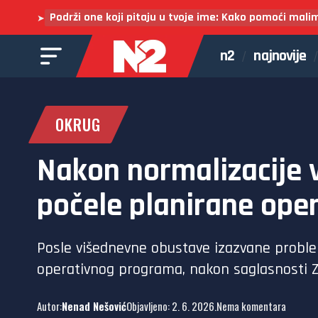
Podrži one koji pitaju u tvoje ime: Kako pomoći mali
➤
n2
najnovije
OKRUG
Nakon normalizacije 
počele planirane oper
Posle višednevne obustave izazvane proble
operativnog programa, nakon saglasnosti Za
Autor:
Nenad Nešović
Objavljeno: 2. 6. 2026.
Nema komentara