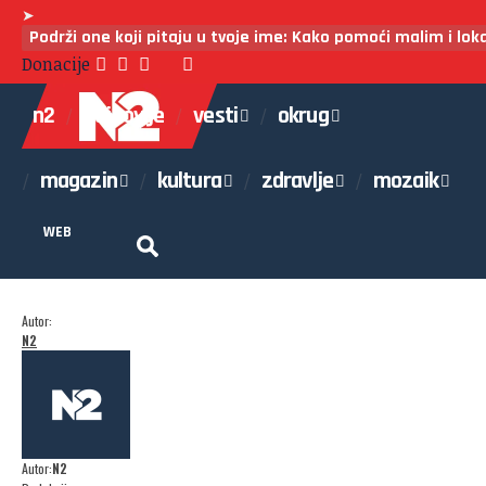
➤
Podrži one koji pitaju u tvoje ime: Kako pomoći malim i lo
Donacije
n2
najnovije
vesti
okrug
magazin
kultura
zdravlje
mozaik
WEB
Autor:
N2
Autor:
N2