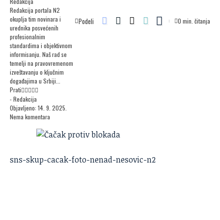
Redakcija
Redakcija portala N2
okuplja tim novinara i
Podeli
0 min. čitanja
urednika posvećenih
profesionalnim
standardima i objektivnom
informisanju. Naš rad se
temelji na pravovremenom
izveštavanju o ključnim
događajima u Srbiji...
Prati
- Redakcija
Objavljeno: 14. 9. 2025.
Nema komentara
sns-skup-cacak-foto-nenad-nesovic-n2