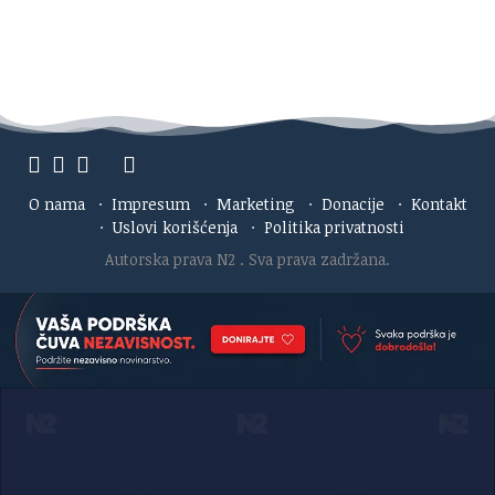
O nama
·
Impresum
·
Marketing
·
Donacije
·
Kontakt
·
Uslovi korišćenja
·
Politika privatnosti
Autorska prava N2
. Sva prava zadržana.