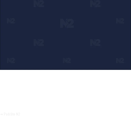
Ako verujete u ono što radimo
Svakodnevno objavljujemo informacije od javnog značaja i
trudimo se da radimo profesionalno, odgovorno i nezavisno.
Pomozite da tako i ostane.
➜ Podržite N2