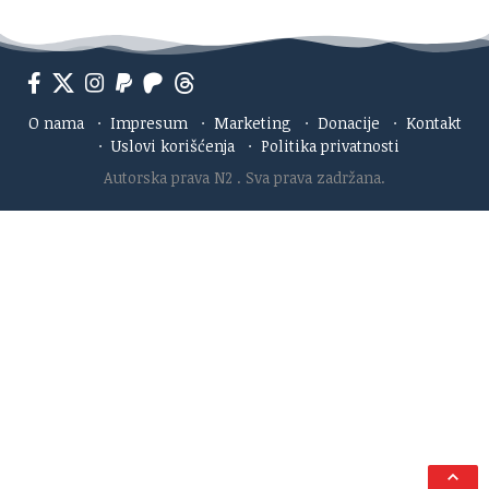
O nama
·
Impresum
·
Marketing
·
Donacije
·
Kontakt
·
Uslovi korišćenja
·
Politika privatnosti
Autorska prava N2
. Sva prava zadržana.