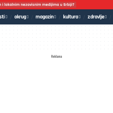
m i lokalnim nezavisnim medijima u Srbiji?
sti
okrug
magazin
kultura
zdravlje
Reklama