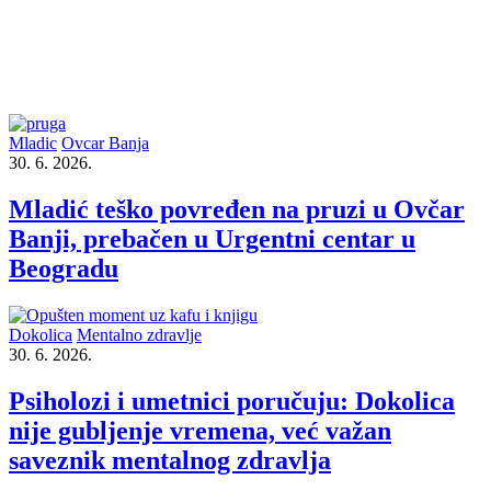
Mladic
Ovcar Banja
30. 6. 2026.
Mladić teško povređen na pruzi u Ovčar
Banji, prebačen u Urgentni centar u
Beogradu
Dokolica
Mentalno zdravlje
30. 6. 2026.
Psiholozi i umetnici poručuju: Dokolica
nije gubljenje vremena, već važan
saveznik mentalnog zdravlja