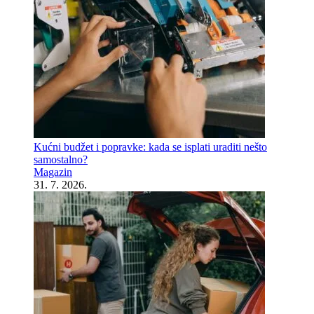
Kućni budžet i popravke: kada se isplati uraditi nešto
samostalno?
Magazin
31. 7. 2026.