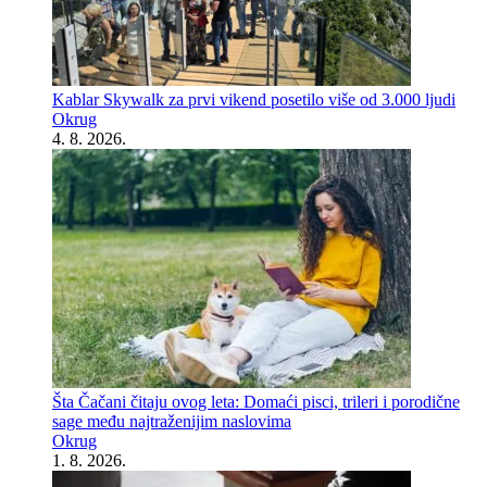
Kablar Skywalk za prvi vikend posetilo više od 3.000 ljudi
Okrug
4. 8. 2026.
Šta Čačani čitaju ovog leta: Domaći pisci, trileri i porodične
sage među najtraženijim naslovima
Okrug
1. 8. 2026.