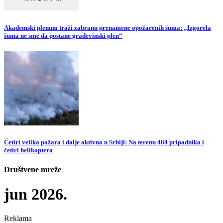
Akademski plenum traži zabranu prenamene opožarenih šuma: „Izgorela
šuma ne sme da postane građevinski plen“
Četiri velika požara i dalje aktivna u Srbiji: Na terenu 484 pripadnika i
četiri helikoptera
Društvene mreže
jun 2026.
Reklama