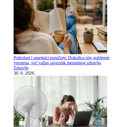
Psiholozi i umetnici poručuju: Dokolica nije gubljenje
vremena, već važan saveznik mentalnog zdravlja
Zdravlje
30. 6. 2026.