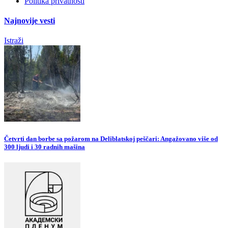
Politika privatnosti
Najnovije vesti
Istraži
Četvrti dan borbe sa požarom na Deliblatskoj peščari: Angažovano više od
300 ljudi i 30 radnih mašina