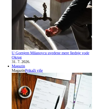
U Gornjem Milanovcu uvedene mere štednje vode
Okrug
31. 7. 2026.
Magazin
Magazin
Prikaži više