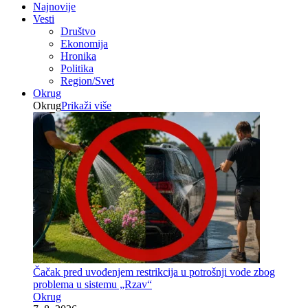
Najnovije
Vesti
Društvo
Ekonomija
Hronika
Politika
Region/Svet
Okrug
Okrug
Prikaži više
Čačak pred uvođenjem restrikcija u potrošnji vode zbog
problema u sistemu „Rzav“
Okrug