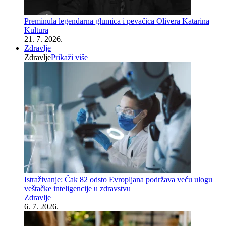
Preminula legendarna glumica i pevačica Olivera Katarina
Kultura
21. 7. 2026.
Zdravlje
Zdravlje
Prikaži više
Istraživanje: Čak 82 odsto Evropljana podržava veću ulogu
veštačke inteligencije u zdravstvu
Zdravlje
6. 7. 2026.