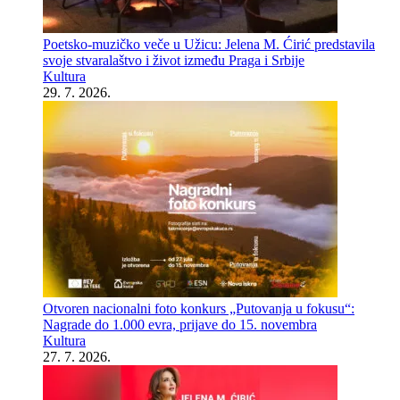
Poetsko-muzičko veče u Užicu: Jelena M. Ćirić predstavila
svoje stvaralaštvo i život između Praga i Srbije
Kultura
29. 7. 2026.
Otvoren nacionalni foto konkurs „Putovanja u fokusu“:
Nagrade do 1.000 evra, prijave do 15. novembra
Kultura
27. 7. 2026.