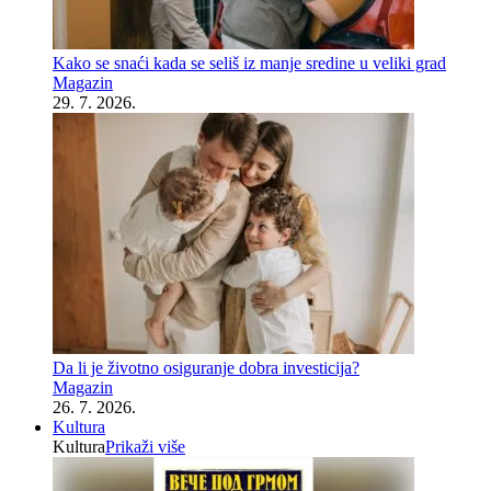
Kako se snaći kada se seliš iz manje sredine u veliki grad
Magazin
29. 7. 2026.
Da li je životno osiguranje dobra investicija?
Magazin
26. 7. 2026.
Kultura
Kultura
Prikaži više