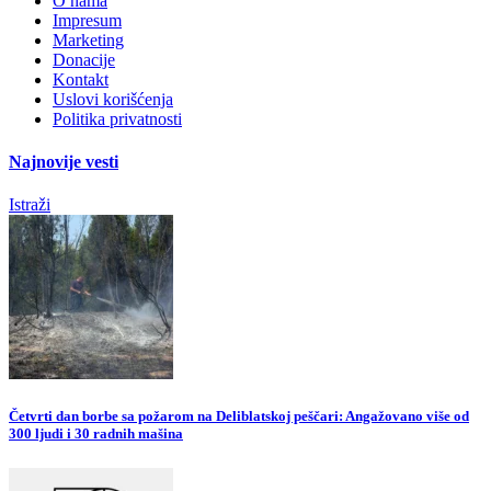
O nama
Impresum
Marketing
Donacije
Kontakt
Uslovi korišćenja
Politika privatnosti
Najnovije vesti
Istraži
Četvrti dan borbe sa požarom na Deliblatskoj peščari: Angažovano više od
300 ljudi i 30 radnih mašina