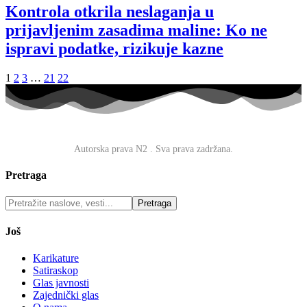
Kontrola otkrila neslaganja u
prijavljenim zasadima maline: Ko ne
ispravi podatke, rizikuje kazne
1
2
3
…
21
22
O nama
·
Impresum
·
Marketing
·
Donacije
·
Kontakt
·
Uslovi
korišćenja
·
Politika privatnosti
Autorska prava N2
. Sva prava zadržana.
Pretraga
Još
Karikature
Satiraskop
Glas javnosti
Zajednički glas