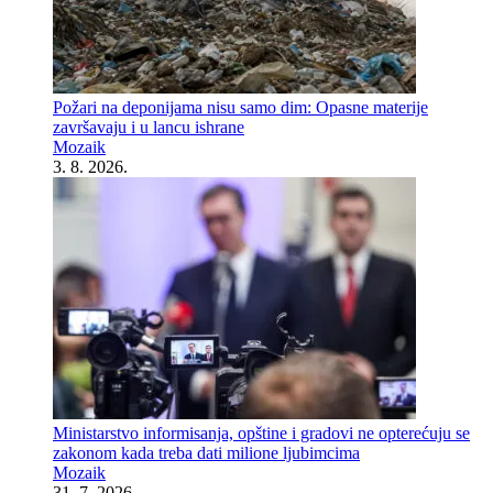
Požari na deponijama nisu samo dim: Opasne materije
završavaju i u lancu ishrane
Mozaik
3. 8. 2026.
Ministarstvo informisanja, opštine i gradovi ne opterećuju se
zakonom kada treba dati milione ljubimcima
Mozaik
31. 7. 2026.