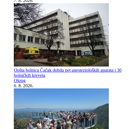
7. 8. 2026.
Opšta bolnica Čačak dobila pet anestezioloških aparata i 30
bolničkih kreveta
Okrug
6. 8. 2026.