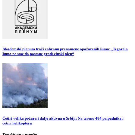
Akademski plenum traži zabranu prenamene opožarenih šuma: „Izgorela
šuma ne sme da postane građevinski plen“
Četiri velika požara i dalje aktivna u Srbiji: Na terenu 484 pripadnika i
četiri helikoptera
Društvene mreže