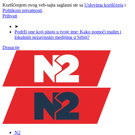
Korišćenjem ovog veb-sajta saglasni ste sa
Uslovima korišćenja
i
Politikom privatnosti
.
Prihvati
➤
Podrži one koji pitaju u tvoje ime: Kako pomoći malim i
lokalnim nezavisnim medijima u Srbiji?
Donacije
N2