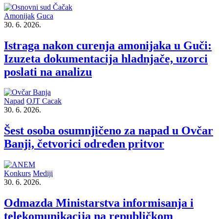
Amonijak
Guca
30. 6. 2026.
Istraga nakon curenja amonijaka u Guči:
Izuzeta dokumentacija hladnjače, uzorci
poslati na analizu
Napad
OJT Cacak
30. 6. 2026.
Šest osoba osumnjičeno za napad u Ovčar
Banji, četvorici određen pritvor
Konkurs
Mediji
30. 6. 2026.
Odmazda Ministarstva informisanja i
telekomunikacija na republičkom