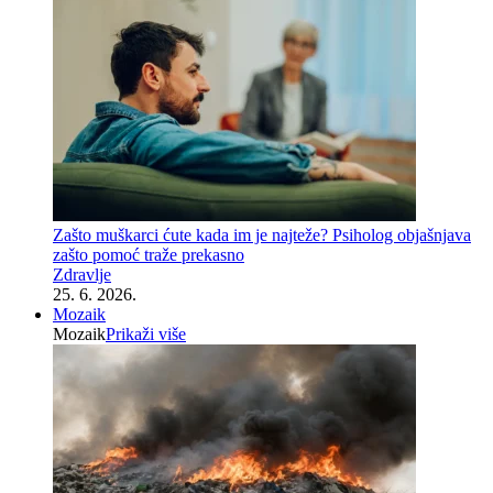
Zašto muškarci ćute kada im je najteže? Psiholog objašnjava
zašto pomoć traže prekasno
Zdravlje
25. 6. 2026.
Mozaik
Mozaik
Prikaži više