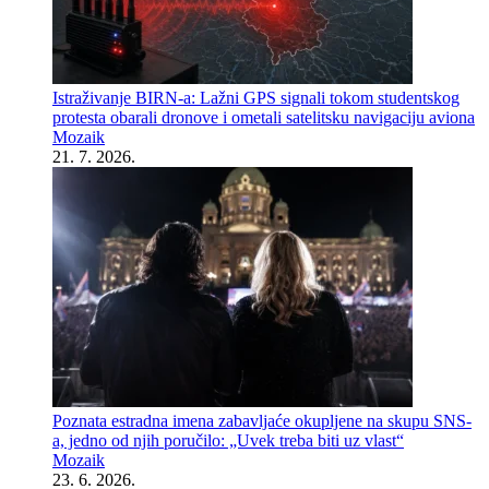
Istraživanje BIRN-a: Lažni GPS signali tokom studentskog
protesta obarali dronove i ometali satelitsku navigaciju aviona
Mozaik
21. 7. 2026.
Poznata estradna imena zabavljaće okupljene na skupu SNS-
a, jedno od njih poručilo: „Uvek treba biti uz vlast“
Mozaik
23. 6. 2026.