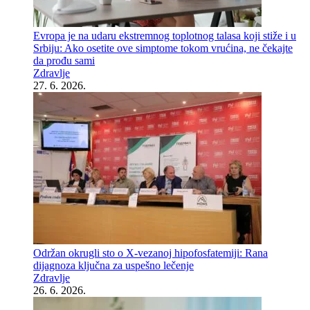
Evropa je na udaru ekstremnog toplotnog talasa koji stiže i u
Srbiju: Ako osetite ove simptome tokom vrućina, ne čekajte
da prođu sami
Zdravlje
27. 6. 2026.
Održan okrugli sto o X-vezanoj hipofosfatemiji: Rana
dijagnoza ključna za uspešno lečenje
Zdravlje
26. 6. 2026.