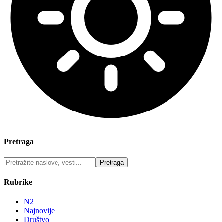
Pretraga
Rubrike
N2
Najnovije
Društvo