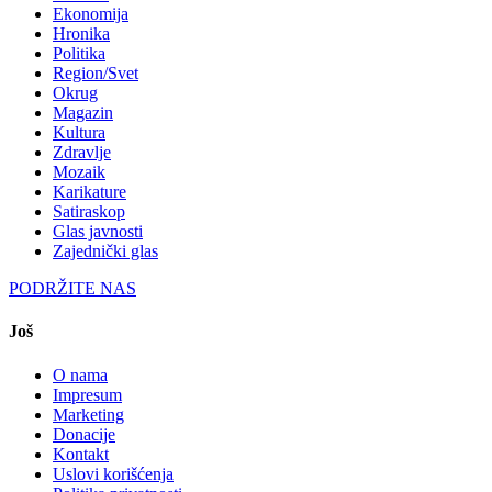
Ekonomija
Hronika
Politika
Region/Svet
Okrug
Magazin
Kultura
Zdravlje
Mozaik
Karikature
Satiraskop
Glas javnosti
Zajednički glas
PODRŽITE NAS
Još
O nama
Impresum
Marketing
Donacije
Kontakt
Uslovi korišćenja