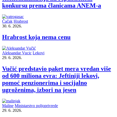
konkursu prema članicama ANEM-a
Čačak
Hrabrost
30. 6. 2026.
Hrabrost koja nema cenu
Aleksandar Vucic
Lekovi
29. 6. 2026.
Vučić predstavio paket mera vredan više
od 600 miliona evra: Jeftiniji lekovi,
pomoć penzionerima i socijalno
ugroženima, izbori na jesen
Maline
Ministarstvo poljoprivrede
29. 6. 2026.