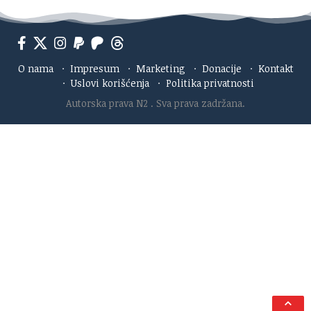
O nama
·
Impresum
·
Marketing
·
Donacije
·
Kontakt
·
Uslovi korišćenja
·
Politika privatnosti
Autorska prava N2
. Sva prava zadržana.