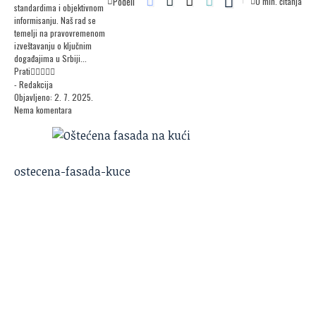
Podeli
0 min. čitanja
standardima i objektivnom
informisanju. Naš rad se
temelji na pravovremenom
izveštavanju o ključnim
događajima u Srbiji...
Prati
- Redakcija
Objavljeno: 2. 7. 2025.
Nema komentara
ostecena-fasada-kuce