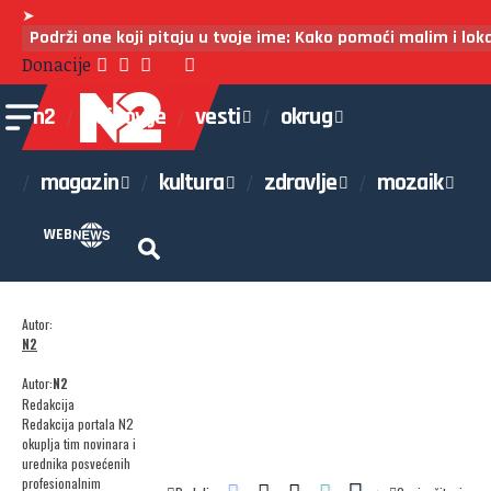
➤
Podrži one koji pitaju u tvoje ime: Kako pomoći malim i lo
Donacije
n2
najnovije
vesti
okrug
magazin
kultura
zdravlje
mozaik
WEB
Autor:
N2
Autor:
N2
Redakcija
Redakcija portala N2
okuplja tim novinara i
urednika posvećenih
profesionalnim