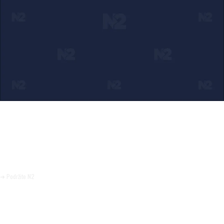
Ako verujete u ono što radimo
Svakodnevno objavljujemo informacije od javnog značaja i
trudimo se da radimo profesionalno, odgovorno i nezavisno.
Pomozite da tako i ostane.
➜ Podržite N2