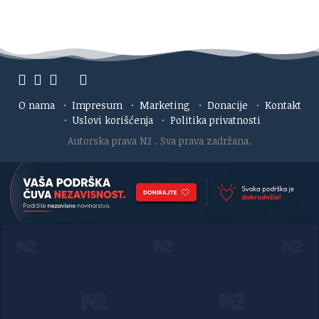
O nama
·
Impresum
·
Marketing
·
Donacije
·
Kontakt
·
Uslovi korišćenja
·
Politika privatnosti
Autorska prava N2
. Sva prava zadržana.