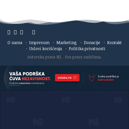
O nama
·
Impresum
·
Marketing
·
Donacije
·
Kontakt
·
Uslovi korišćenja
·
Politika privatnosti
Autorska prava N2
. Sva prava zadržana.