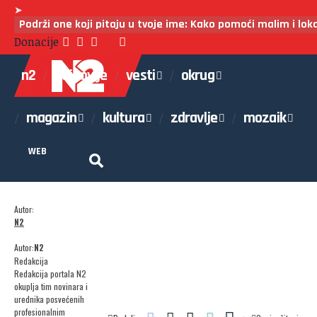
➤
Podrži one koji pitaju u tvoje ime: Kako pomoći malim i lo
Donacije
n2
najnovije
vesti
okrug
magazin
kultura
zdravlje
mozaik
WEB
Autor:
N2
Autor:
N2
Redakcija
Redakcija portala N2
okuplja tim novinara i
urednika posvećenih
profesionalnim