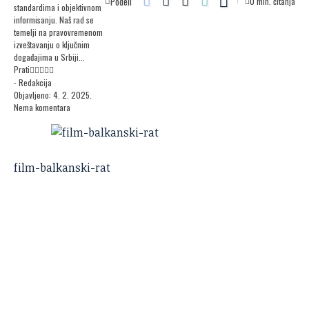
Podeli
0 min. čitanja
standardima i objektivnom
informisanju. Naš rad se
temelji na pravovremenom
izveštavanju o ključnim
događajima u Srbiji...
Prati
- Redakcija
Objavljeno: 4. 2. 2025.
Nema komentara
film-balkanski-rat