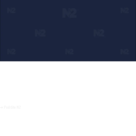
Ako verujete u ono što radimo
Svakodnevno objavljujemo informacije od javnog značaja i
trudimo se da radimo profesionalno, odgovorno i nezavisno.
Pomozite da tako i ostane.
➜ Podržite N2