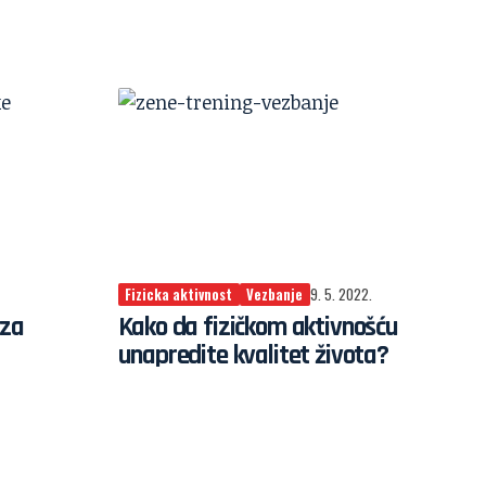
Fizicka aktivnost
Vezbanje
9. 5. 2022.
 za
Kako da fizičkom aktivnošću
unapredite kvalitet života?