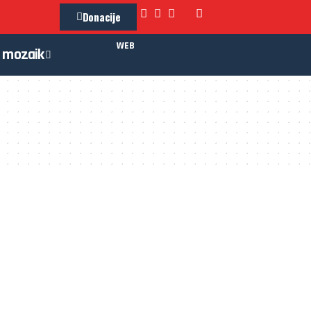
Donacije
WEB
mozaik