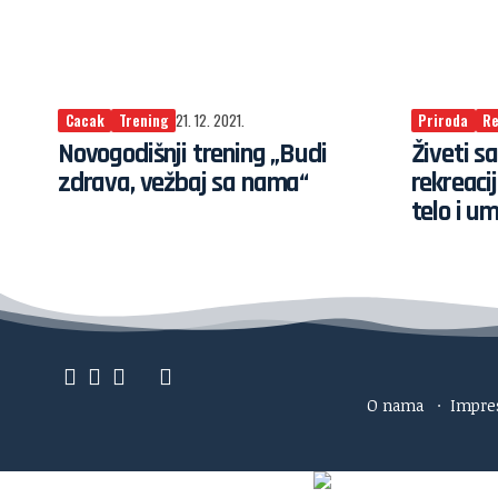
Cacak
Trening
21. 12. 2021.
Priroda
Re
Novogodišnji trening „Budi
Živeti s
zdrava, vežbaj sa nama“
rekreaci
telo i u
O nama
·
Impr