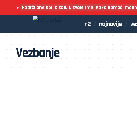
Podrži one koji pitaju u tvoje ime: Kako pomoći mali
➤
n2
najnovije
ve
Vezbanje