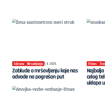
Ishrana
Mrsavljenje
1. 6. 2025.
Fitnes
Tre
Zablude o mršavljenju koje nas
Najbolja
odvode na pogrešan put
celog te
uklapa u