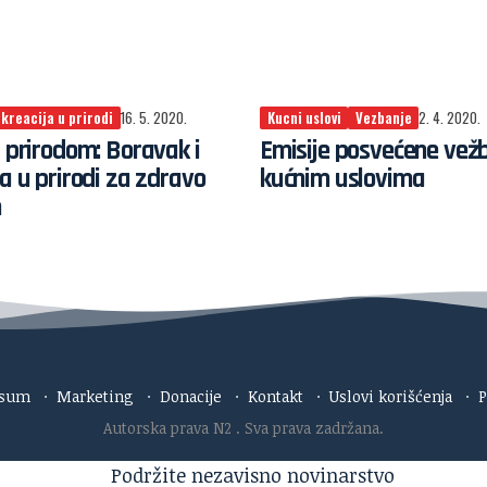
kreacija u prirodi
16. 5. 2020.
Kucni uslovi
Vezbanje
2. 4. 2020.
a prirodom: Boravak i
Emisije posvećene vež
ja u prirodi za zdravo
kućnim uslovima
m
esum
·
Marketing
·
Donacije
·
Kontakt
·
Uslovi korišćenja
·
P
Autorska prava N2
. Sva prava zadržana.