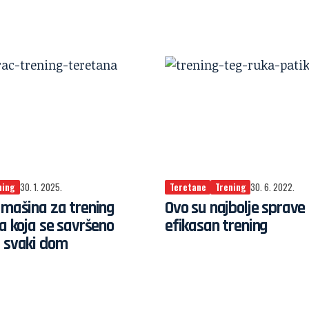
ning
30. 1. 2025.
Teretane
Trening
30. 6. 2022.
 mašina za trening
Ovo su najbolje sprave
la koja se savršeno
efikasan trening
 svaki dom