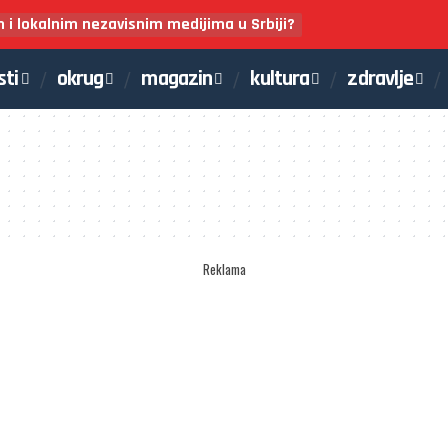
m i lokalnim nezavisnim medijima u Srbiji?
sti
okrug
magazin
kultura
zdravlje
Reklama