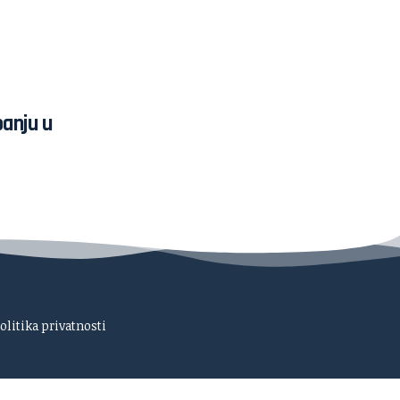
banju u
olitika privatnosti