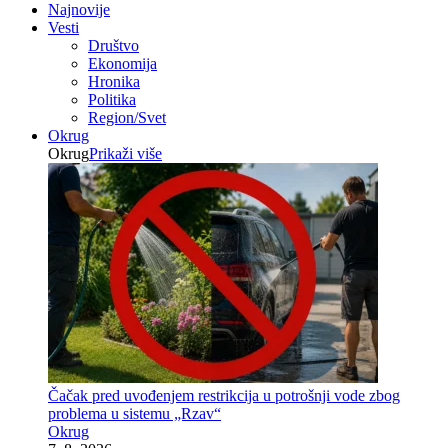
Najnovije
Vesti
Društvo
Ekonomija
Hronika
Politika
Region/Svet
Okrug
Okrug
Prikaži više
Čačak pred uvođenjem restrikcija u potrošnji vode zbog
problema u sistemu „Rzav“
Okrug