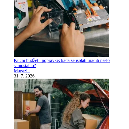
Kućni budžet i popravke: kada se isplati uraditi nešto
samostalno?
Magazin
31. 7. 2026.