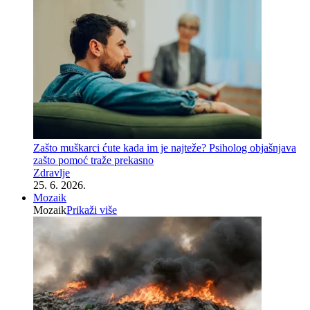
Zašto muškarci ćute kada im je najteže? Psiholog objašnjava
zašto pomoć traže prekasno
Zdravlje
25. 6. 2026.
Mozaik
Mozaik
Prikaži više