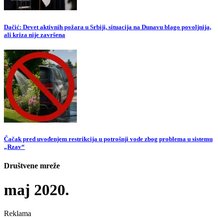
Dačić: Devet aktivnih požara u Srbiji, situacija na Dunavu blago povoljnija,
ali kriza nije završena
Čačak pred uvođenjem restrikcija u potrošnji vode zbog problema u sistemu
„Rzav“
Društvene mreže
maj 2020.
Reklama