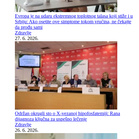
Evropa je na udaru ekstremnog toplotnog talasa koji stiže i u
Srbiju: Ako osetite ove simptome tokom vrućina, ne čekajte
da prođu sami
Zdravlje
27. 6. 2026.
Održan okrugli sto o X-vezanoj hipofosfatemiji: Rana
dijagnoza ključna za uspešno lečenje
Zdravlje
26. 6. 2026.