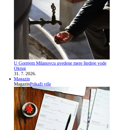
U Gornjem Milanovcu uvedene mere štednje vode
Okrug
31. 7. 2026.
Magazin
Magazin
Prikaži više