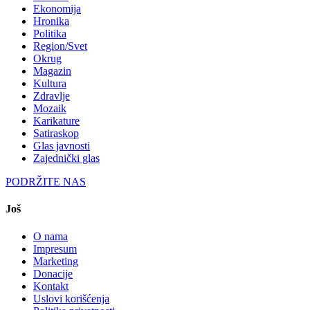
Ekonomija
Hronika
Politika
Region/Svet
Okrug
Magazin
Kultura
Zdravlje
Mozaik
Karikature
Satiraskop
Glas javnosti
Zajednički glas
PODRŽITE NAS
Još
O nama
Impresum
Marketing
Donacije
Kontakt
Uslovi korišćenja