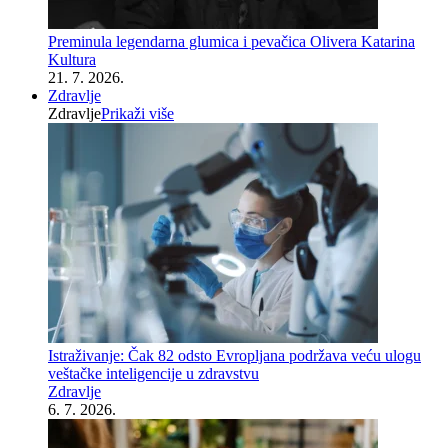
Preminula legendarna glumica i pevačica Olivera Katarina
Kultura
21. 7. 2026.
Zdravlje
Zdravlje
Prikaži više
Istraživanje: Čak 82 odsto Evropljana podržava veću ulogu
veštačke inteligencije u zdravstvu
Zdravlje
6. 7. 2026.