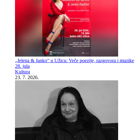
„Jelena & Janko“ u Užicu: Veče poezije, razgovora i muzike
28. jula
Kultura
23. 7. 2026.