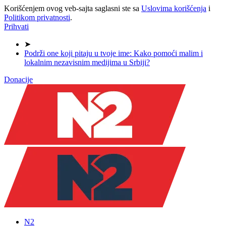
Korišćenjem ovog veb-sajta saglasni ste sa
Uslovima korišćenja
i
Politikom privatnosti
.
Prihvati
➤
Podrži one koji pitaju u tvoje ime: Kako pomoći malim i
lokalnim nezavisnim medijima u Srbiji?
Donacije
N2