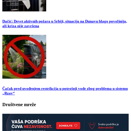
Dačić: Devet aktivnih požara u Srbiji, situacija na Dunavu blago povoljnija,
ali kriza nije završena
Čačak pred uvođenjem restrikcija u potrošnji vode zbog problema u sistemu
„Rzav“
Društvene mreže