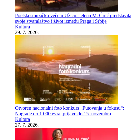
Poetsko-muzičko veče u Užicu: Jelena M. Ćirić predstavila
svoje stvaralaštvo i život između Praga i Srbije
Kultura
29. 7. 2026.
Otvoren nacionalni foto konkurs „Putovanja u fokusu“:
Nagrade do 1.000 evra, prijave do 15. novembra
Kultura
27. 7. 2026.