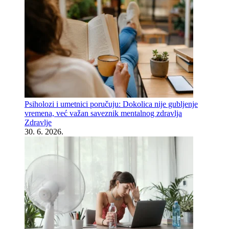
Psiholozi i umetnici poručuju: Dokolica nije gubljenje
vremena, već važan saveznik mentalnog zdravlja
Zdravlje
30. 6. 2026.