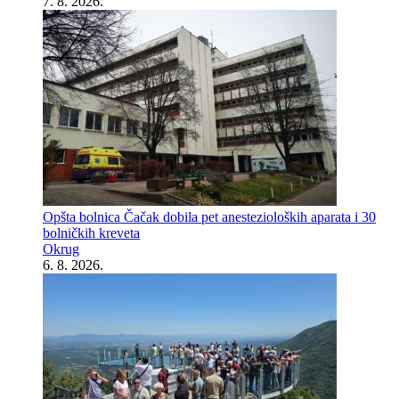
7. 8. 2026.
Opšta bolnica Čačak dobila pet anestezioloških aparata i 30
bolničkih kreveta
Okrug
6. 8. 2026.