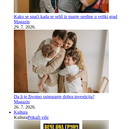
Kako se snaći kada se seliš iz manje sredine u veliki grad
Magazin
29. 7. 2026.
Da li je životno osiguranje dobra investicija?
Magazin
26. 7. 2026.
Kultura
Kultura
Prikaži više