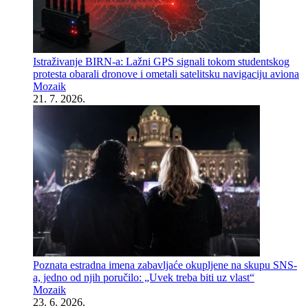
Istraživanje BIRN-a: Lažni GPS signali tokom studentskog
protesta obarali dronove i ometali satelitsku navigaciju aviona
Mozaik
21. 7. 2026.
Poznata estradna imena zabavljaće okupljene na skupu SNS-
a, jedno od njih poručilo: „Uvek treba biti uz vlast“
Mozaik
23. 6. 2026.