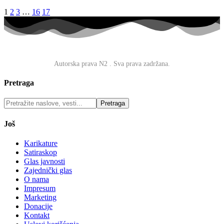
1
2
3
…
16
17
O nama
·
Impresum
·
Marketing
·
Donacije
·
Kontakt
·
Uslovi
korišćenja
·
Politika privatnosti
Autorska prava N2
. Sva prava zadržana.
Pretraga
Još
Karikature
Satiraskop
Glas javnosti
Zajednički glas
O nama
Impresum
Marketing
Donacije
Kontakt