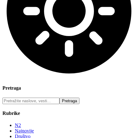
Pretraga
Rubrike
N2
Najnovije
Društvo