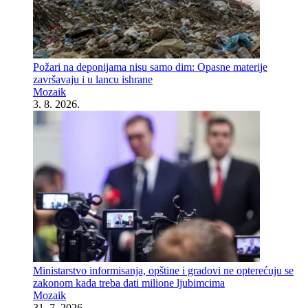
Požari na deponijama nisu samo dim: Opasne materije
završavaju i u lancu ishrane
Mozaik
3. 8. 2026.
Ministarstvo informisanja, opštine i gradovi ne opterećuju se
zakonom kada treba dati milione ljubimcima
Mozaik
31. 7. 2026.