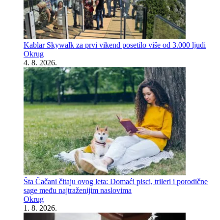
Kablar Skywalk za prvi vikend posetilo više od 3.000 ljudi
Okrug
4. 8. 2026.
Šta Čačani čitaju ovog leta: Domaći pisci, trileri i porodične
sage među najtraženijim naslovima
Okrug
1. 8. 2026.