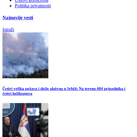
Uslovi korišćenja
Politika privatnosti
Najnovije vesti
Istraži
Četiri velika požara i dalje aktivna u Srbiji: Na terenu 484 pripadnika i
četiri helikoptera