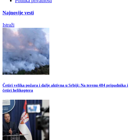
Politika privatnosti
Najnovije vesti
Istraži
Četiri velika požara i dalje aktivna u Srbiji: Na terenu 484 pripadnika i
četiri helikoptera