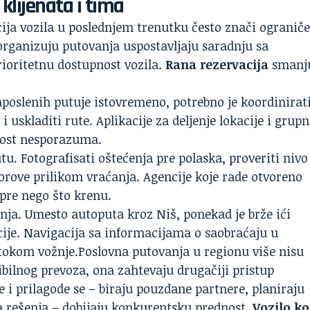
klijenata i tima
cija vozila u poslednjem trenutku često znači ogranič
 organizuju putovanja uspostavljaju saradnju sa
ioritetnu dostupnost vozila.
Rana rezervacija
smanj
poslenih putuje istovremeno, potrebno je koordinirat
i uskladiti rute. Aplikacije za deljenje lokacije i grup
nost nesporazuma.
u. Fotografisati oštećenja pre polaska, proveriti nivo
porove prilikom vraćanja. Agencije koje rade otvoreno
 pre nego što krenu.
nja. Umesto autoputa kroz Niš, ponekad je brže ići
cije. Navigacija sa informacijama o saobraćaju u
tokom vožnje.Poslovna putovanja u
regionu
više nisu
sibilnog prevoza, ona zahtevaju drugačiji pristup
 i prilagode se – biraju pouzdane partnere, planiraju
a rešenja – dobijaju konkurentsku prednost.
Vozilo ko