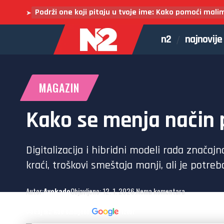
Podrži one koji pitaju u tvoje ime: Kako pomoći mali
➤
n2
najnovije
MAGAZIN
Kako se menja način 
Digitalizacija i hibridni modeli rada znača
kraći, troškovi smeštaja manji, ali je potr
Autor:
Avokado
Objavljeno: 12. 1. 2026.
Nema komentara
Dodaj N2 kao omiljeni
izvor