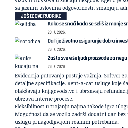
sa jasnim uslovima odgovornosti, smanjuju admi
JOŠ IZ OVE RUBRIKE
Kako se snaći kada se seliš iz manje sr
29. 7. 2026.
Da li je životno osiguranje dobra invest
26. 7. 2026.
Zašto sve više ljudi proizvode za neg
26. 7. 2026.
Evidencija putovanja postaje važnija. Softver z
detaljne specifikacije. Rent-a-car usluge koje
olakšavaju knjigovodstvo i ubrzavaju refundac
ubrzava interne procese.
Fleksibilnost u trajanju najma takođe igra ulog
Mogućnost da se vozilo zadrži dodatni dan bez pe
uslugu prilagodljivijom realnim potrebama.