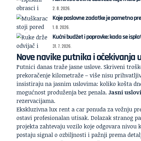
2. 8. 2026.
Koje poslovne zadatke je pametno pre
1. 8. 2026.
Kućni budžet i popravke: kada se ispl
31. 7. 2026.
Nove navike putnika i očekivanja 
Putnici danas traže jasne uslove. Skriveni troš
prekoračenje kilometraže – više nisu prihvatlji
insistiraju na jasnim uslovima: koliko košta dne
mogućnost produženja bez penala.
Jasni uslov
rezervacijama.
Ekskluzivna lux rent a car ponuda za vožnju 
ostavi profesionalan utisak. Dolazak stranog pa
projekta zahtevaju vozilo koje odgovara nivou 
postaju signal o ozbiljnosti i pažnji prema deta