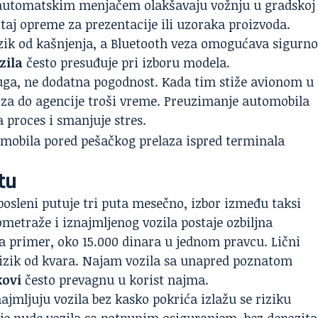
sa automatskim menjačem olakšavaju vožnju u gradskoj
aj opreme za prezentacije ili uzoraka proizvoda.
ik od kašnjenja, a Bluetooth veza omogućava sigurno
zila
često presuđuje pri izboru modela.
luga, ne dodatna pogodnost. Kada tim stiže avionom u
voza do agencije troši vreme. Preuzimanje automobila
 proces i smanjuje stres.
tu
aposleni putuje tri puta mesečno, izbor između taksi
etraže i iznajmljenog vozila postaje ozbiljna
na primer, oko 15.000 dinara u jednom pravcu. Lični
rizik od kvara. Najam vozila sa unapred poznatom
kovi
često prevagnu u korist najma.
ajmljuju vozila bez kasko pokrića izlažu se riziku
oje nude vozila sa potpunim osiguranjem, bez depozita