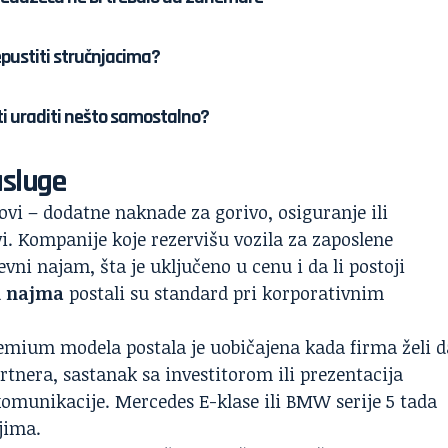
pustiti stručnjacima?
ati uraditi nešto samostalno?
usluge
kovi – dodatne naknade za gorivo, osiguranje ili
vi. Kompanije koje rezervišu vozila za zaposlene
vni najam, šta je uključeno u cenu i da li postoji
i najma
postali su standard pri korporativnim
premium modela
postala je uobičajena kada firma želi d
rtnera, sastanak sa investitorom ili prezentacija
komunikacije. Mercedes E-klase ili BMW serije 5 tada
ljima.