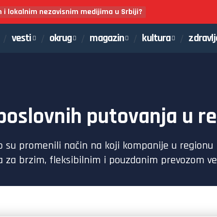
m i lokalnim nezavisnim medijima u Srbiji?
vesti
okrug
magazin
kultura
zdravlj
poslovnih putovanja u r
jno su promenili način na koji kompanije u regionu
eba za brzim, fleksibilnim i pouzdanim prevozom v