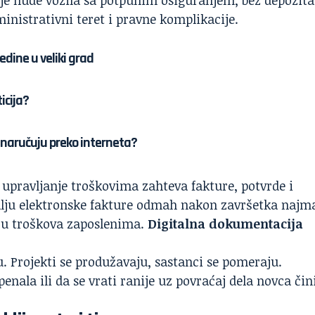
nistrativni teret i pravne komplikacije.
edine u veliki grad
icija?
u naručuju preko interneta?
a upravljanje troškovima zahteva fakture, potvrde i
 šalju elektronske fakture odmah nakon završetka najm
iju troškova zaposlenima.
Digitalna dokumentacija
u. Projekti se produžavaju, sastanci se pomeraju.
nala ili da se vrati ranije uz povraćaj dela novca čin