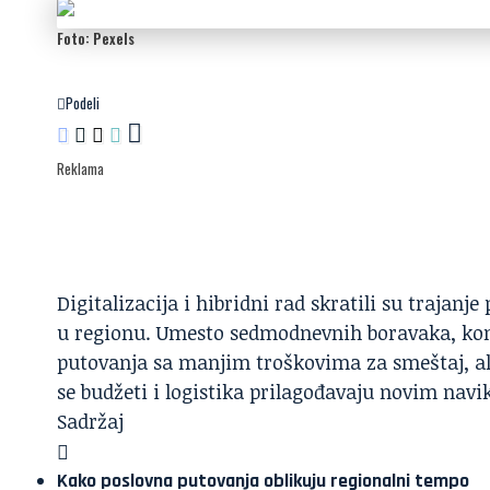
Foto: Pexels
Podeli
Reklama
Digitalizacija i hibridni rad skratili su trajan
u regionu. Umesto sedmodnevnih boravaka, kom
putovanja sa manjim troškovima za smeštaj, al
se budžeti i logistika prilagođavaju novim nav
Sadržaj
Kako poslovna putovanja oblikuju regionalni tempo