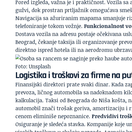
Pored izgleda, važna je i praktičnost. Vozila 
gužvi, dok prostran prtljažnik omogućava smešt
Navigacija sa ažuriranim mapama smanjuje riz
telefoniranje tokom vožnje.
Funkcionalnost vo
Dostava vozila na adresu postaje očekivana us
Beograd, čekanje taksija ili organizovanje pre
direktno ispred hotela ili na aerodromu ubrzava
Foto: Unsplash
Logistika i troškovi za firme na pu
Finansijski direktori prate svaki dinar. Kada z
prevoza, ličnog automobila sa nadoknadom kilom
kalkulacija. Taksi od Beograda do Niša košta, 
automobil znači trošak goriva, amortizaciju i 
cenom eliminiše nepoznanice.
Predvidivi troš
Osiguranje je sledeća stavka. Kompanije koje un
visokih troškova u slučaju nezgode. Agencije k