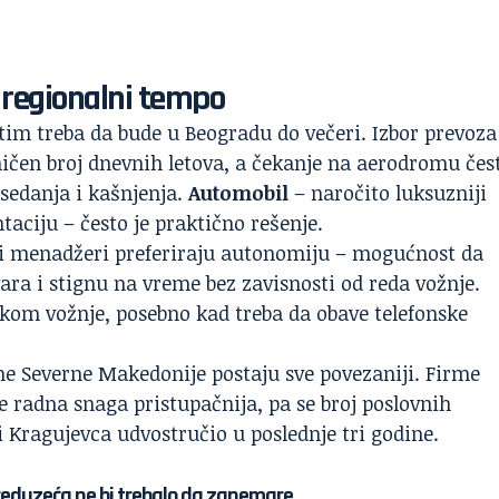
 regionalni tempo
tim treba da bude u Beogradu do večeri. Izbor prevoza
ničen broj dnevnih letova, a čekanje na aerodromu čes
sedanja i kašnjenja.
Automobil
– naročito luksuzniji
aciju – često je praktično rešenje.
đi menadžeri preferiraju autonomiju – mogućnost da
ara i stignu na vreme bez zavisnosti od reda vožnje.
tokom vožnje, posebno kad treba da obave telefonske
ne Severne Makedonije postaju sve povezaniji. Firme
 radna snaga pristupačnija, pa se broj poslovnih
Kragujevca udvostručio u poslednje tri godine.
reduzeća ne bi trebalo da zanemare