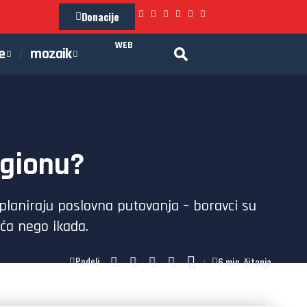
Donacije
WEB
e
mozaik
egionu?
 planiraju poslovna putovanja – boravci su
eća nego ikada.
6 min. čitanja
Podeli