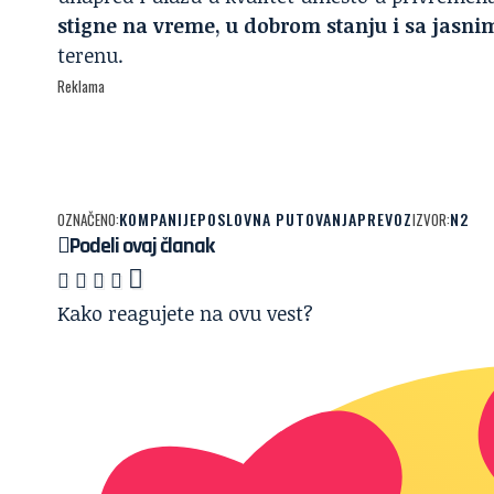
stigne na vreme, u dobrom stanju i sa jasn
terenu.
Reklama
KOMPANIJE
POSLOVNA PUTOVANJA
PREVOZ
N2
OZNAČENO:
IZVOR:
Podeli ovaj članak
Kako reagujete na ovu vest?