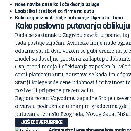
Nove navike putnika i očekivanja usluge
Logistika i troškovi za firme na putu
Kako organizovati bolje putovanje klijenata i tima
Kako poslovna putovanja oblikuju
Kada se sastanak u Zagrebu završi u podne, taj 
tada postaje ključan. Avionske linije nude ogra
oduzme sat ili dva. Vozom se gubi vreme na pre
model sa dovoljno prostora za laptop i dokument
Ovaj trend menja i očekivanja zaposlenih. Mla
sami planiraju rutu, zaustave se kada im odgov
Stariji kolege više cene udobnost i privatnost 
pozive ili pripreme prezentaciju.
Regioni poput Vojvodine, zapadne
Srbije
i sever
otvaraju podružnice u manjim gradovima gde je
putovanja između Beograda, Novog Sada, Niša i 
JOŠ IZ OVE RUBRIKE
Administrativne obaveze koje mala p