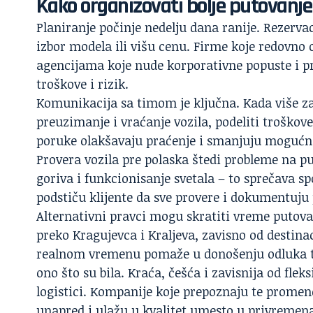
Kako organizovati bolje putovanje 
Planiranje počinje nedelju dana ranije. Rezerva
izbor modela ili višu cenu. Firme koje redovno
agencijama koje nude korporativne popuste i pr
troškove i rizik.
Komunikacija sa timom je ključna. Kada više za
preuzimanje i vraćanje vozila, podeliti troškove 
poruke olakšavaju praćenje i smanjuju moguć
Provera vozila pre polaska štedi probleme na put
goriva i funkcionisanje svetala – to sprečava s
podstiču klijente da sve provere i dokumentuju
Alternativni pravci mogu skratiti vreme putova
preko Kragujevca i Kraljeva, zavisno od destina
realnom vremenu pomaže u donošenju odluka 
ono što su bila. Kraća, češća i zavisnija od flek
logistici. Kompanije koje prepoznaju te promene
unapred i ulažu u kvalitet umesto u privremen