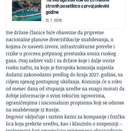
Turska ugostila više od 25 miliona
stranih posetilaca u prvoj polovini
godine
31. 7. 2026.
Sve države članice biće obavezne da pripreme
nacionalne planove diverzifikacije snabdevanja, u
kojima će navesti izvore, infrastrukturne potrebe i
rizike u procesu potpunog prestanka uvoza ruskog
gasa. Ovaj zahtev važi i za države koje i dalje uvoze
rusku naftu, za koju je Evropska komisija najavila
dodatni zakonodavni predlog do kraja 2027. godine, sa
ciljem njenog postupnog ukidanja. Komisija će u roku
od mesec dana od stupanja uredbe na snagu morati da
dobije informacije o svim tekućim ugovorima,
ograničenjima i nacionalnim propisima koji se odnose
na snabdevanje iz Rusije.
Dogovor uključuje i sistem kazni za kompanije i fizička
lica koja prekrše uredbu, kao i klauzulu o suspenziji –
instrument koji omogućava privremeno obustavljanje