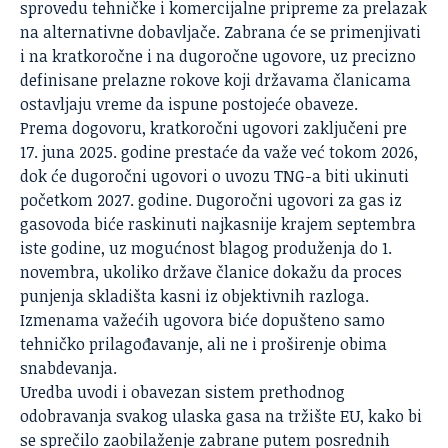
sprovedu tehničke i komercijalne pripreme za prelazak
na alternativne dobavljače. Zabrana će se primenjivati
i na kratkoročne i na dugoročne ugovore, uz precizno
definisane prelazne rokove koji državama članicama
ostavljaju vreme da ispune postojeće obaveze.
Prema dogovoru, kratkoročni ugovori zaključeni pre
17. juna 2025. godine prestaće da važe već tokom 2026,
dok će dugoročni ugovori o uvozu TNG-a biti ukinuti
početkom 2027. godine. Dugoročni ugovori za gas iz
gasovoda biće raskinuti najkasnije krajem septembra
iste godine, uz mogućnost blagog produženja do 1.
novembra, ukoliko države članice dokažu da proces
punjenja skladišta kasni iz objektivnih razloga.
Izmenama važećih ugovora biće dopušteno samo
tehničko prilagođavanje, ali ne i proširenje obima
snabdevanja.
Uredba uvodi i obavezan sistem prethodnog
odobravanja svakog ulaska gasa na tržište EU, kako bi
se sprečilo zaobilaženje zabrane putem posrednih