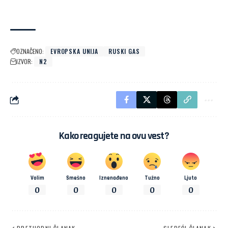
OZNAČENO:
EVROPSKA UNIJA
RUSKI GAS
IZVOR:
N2
Kako reagujete na ovu vest?
Volim
Smešno
Iznenađeno
Tužno
Ljuto
0
0
0
0
0