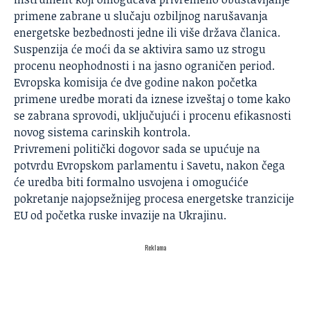
primene zabrane u slučaju ozbiljnog narušavanja
energetske bezbednosti jedne ili više država članica.
Suspenzija će moći da se aktivira samo uz strogu
procenu neophodnosti i na jasno ograničen period.
Evropska komisija će dve godine nakon početka
primene uredbe morati da iznese izveštaj o tome kako
se zabrana sprovodi, uključujući i procenu efikasnosti
novog sistema carinskih kontrola.
Privremeni politički dogovor sada se upućuje na
potvrdu Evropskom parlamentu i Savetu, nakon čega
će uredba biti formalno usvojena i omogućiće
pokretanje najopsežnijeg procesa energetske tranzicije
EU od početka ruske invazije na Ukrajinu.
Reklama