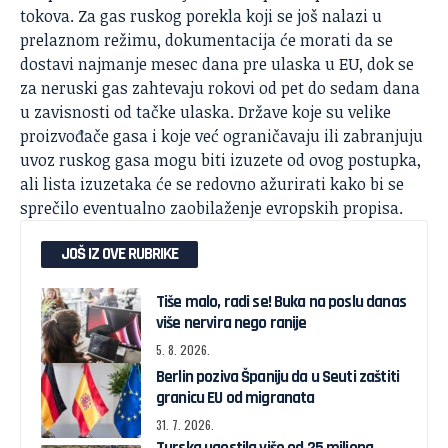
tokova. Za gas ruskog porekla koji se još nalazi u
prelaznom režimu, dokumentacija će morati da se
dostavi najmanje mesec dana pre ulaska u EU, dok se
za neruski gas zahtevaju rokovi od pet do sedam dana
u zavisnosti od tačke ulaska. Države koje su velike
proizvođače gasa i koje već ograničavaju ili zabranjuju
uvoz ruskog gasa mogu biti izuzete od ovog postupka,
ali lista izuzetaka će se redovno ažurirati kako bi se
sprečilo eventualno zaobilaženje evropskih propisa.
JOŠ IZ OVE RUBRIKE
Tiše malo, radi se! Buka na poslu danas
više nervira nego ranije
5. 8. 2026.
Berlin poziva Španiju da u Seuti zaštiti
granicu EU od migranata
31. 7. 2026.