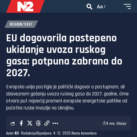
Aa
REGION/SVET
EU dogovorila postepeno
ukidanje uvoza ruskog
gasa: potpuna zabrana do
2027.
Evropska unija postigla je politički dogovor o postupnom, ali
obaveznom gašenju uvoza ruskog gasa do 2027. godine, čime
otvara put najvećoj promeni evropske energetske politike od
početka ruske invazije na Ukrajinu.
4 min. čitanja
Autor:
N2
- Redakcija
Objavljeno: 4. 12. 2025.
Nema komentara