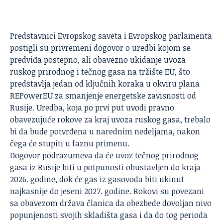
Predstavnici Evropskog saveta i Evropskog parlamenta
postigli su privremeni dogovor o uredbi kojom se
predviđa postepno, ali obavezno ukidanje uvoza
ruskog prirodnog i tečnog gasa na tržište
EU
, što
predstavlja jedan od ključnih koraka u okviru plana
REPowerEU za smanjenje energetske zavisnosti od
Rusije. Uredba, koja po prvi put uvodi pravno
obavezujuće rokove za kraj uvoza ruskog gasa, trebalo
bi da bude potvrđena u narednim nedeljama, nakon
čega će stupiti u faznu primenu.
Dogovor podrazumeva da će uvoz tečnog prirodnog
gasa iz Rusije biti u potpunosti obustavljen do kraja
2026. godine, dok će gas iz gasovoda biti ukinut
najkasnije do jeseni 2027. godine. Rokovi su povezani
sa obavezom država članica da obezbede dovoljan nivo
popunjenosti svojih skladišta gasa i da do tog perioda