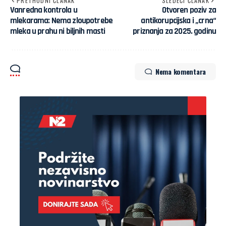
PRETHODNI ČLANAK
SLEDEĆI ČLANAK
Vanredna kontrola u
Otvoren poziv za
mlekarama: Nema zloupotrebe
antikorupcijska i „crna“
mleka u prahu ni biljnih masti
priznanja za 2025. godinu
Nema komentara