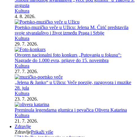
avgusta
Kultura
4. 8. 2026.
Poetsko-muzičko veče u Užicu: Jelena M. Ćirić predstavila
svoje stvaralaštvo i život između Praga i Srbije
Kultura
29. 7. 2026.
Otvoren nacionalni foto konkurs „Putovanja u fokusu“:
Nagrade do 1.000 evra, prijave do 15. novembra
Kultura
27. 7. 2026.
„Jelena & Janko“ u Užicu: Veče poezije, razgovora i muzike
28. jula
Kultura
23. 7. 2026.
Preminula legendarna glumica i pevačica Olivera Katarina
Kultura
21. 7. 2026.
Zdravlje
Zdravlje
Prikaži više