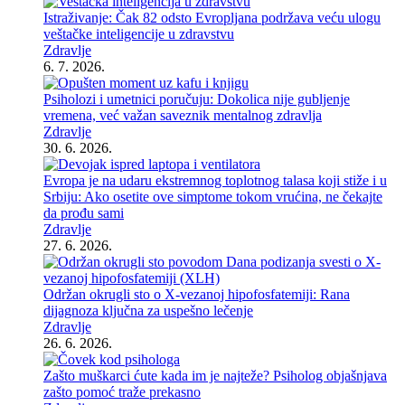
Istraživanje: Čak 82 odsto Evropljana podržava veću ulogu
veštačke inteligencije u zdravstvu
Zdravlje
6. 7. 2026.
Psiholozi i umetnici poručuju: Dokolica nije gubljenje
vremena, već važan saveznik mentalnog zdravlja
Zdravlje
30. 6. 2026.
Evropa je na udaru ekstremnog toplotnog talasa koji stiže i u
Srbiju: Ako osetite ove simptome tokom vrućina, ne čekajte
da prođu sami
Zdravlje
27. 6. 2026.
Održan okrugli sto o X-vezanoj hipofosfatemiji: Rana
dijagnoza ključna za uspešno lečenje
Zdravlje
26. 6. 2026.
Zašto muškarci ćute kada im je najteže? Psiholog objašnjava
zašto pomoć traže prekasno