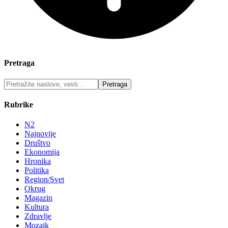
Pretraga
Rubrike
N2
Najnovije
Društvo
Ekonomija
Hronika
Politika
Region/Svet
Okrug
Magazin
Kultura
Zdravlje
Mozaik