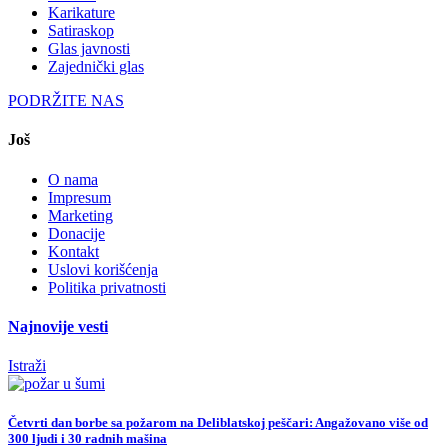
Karikature
Satiraskop
Glas javnosti
Zajednički glas
PODRŽITE NAS
Još
O nama
Impresum
Marketing
Donacije
Kontakt
Uslovi korišćenja
Politika privatnosti
Najnovije vesti
Istraži
Četvrti dan borbe sa požarom na Deliblatskoj peščari: Angažovano više od
300 ljudi i 30 radnih mašina