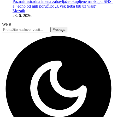
Poznata estradna imena zabavljaće okupljene na skupu SNS-
a, jedno od njih poručilo: „Uvek treba biti uz vlast“
Mozaik
23. 6. 2026.
WEB