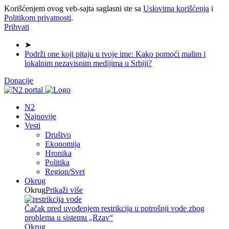
Korišćenjem ovog veb-sajta saglasni ste sa
Uslovima korišćenja
i
Politikom privatnosti
.
Prihvati
➤
Podrži one koji pitaju u tvoje ime: Kako pomoći malim i
lokalnim nezavisnim medijima u Srbiji?
Donacije
N2
Najnovije
Vesti
Društvo
Ekonomija
Hronika
Politika
Region/Svet
Okrug
Okrug
Prikaži više
Čačak pred uvođenjem restrikcija u potrošnji vode zbog
problema u sistemu „Rzav“
Okrug