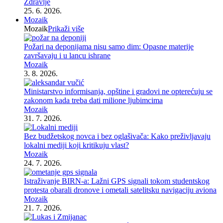
Zdravlje
25. 6. 2026.
Mozaik
Mozaik
Prikaži više
Požari na deponijama nisu samo dim: Opasne materije
završavaju i u lancu ishrane
Mozaik
3. 8. 2026.
Ministarstvo informisanja, opštine i gradovi ne opterećuju se
zakonom kada treba dati milione ljubimcima
Mozaik
31. 7. 2026.
Bez budžetskog novca i bez oglašivača: Kako preživljavaju
lokalni mediji koji kritikuju vlast?
Mozaik
24. 7. 2026.
Istraživanje BIRN-a: Lažni GPS signali tokom studentskog
protesta obarali dronove i ometali satelitsku navigaciju aviona
Mozaik
21. 7. 2026.