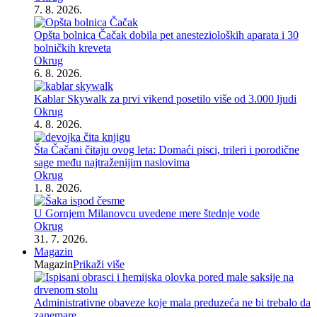
7. 8. 2026.
Opšta bolnica Čačak dobila pet anestezioloških aparata i 30
bolničkih kreveta
Okrug
6. 8. 2026.
Kablar Skywalk za prvi vikend posetilo više od 3.000 ljudi
Okrug
4. 8. 2026.
Šta Čačani čitaju ovog leta: Domaći pisci, trileri i porodične
sage među najtraženijim naslovima
Okrug
1. 8. 2026.
U Gornjem Milanovcu uvedene mere štednje vode
Okrug
31. 7. 2026.
Magazin
Magazin
Prikaži više
Administrativne obaveze koje mala preduzeća ne bi trebalo da
zanemare