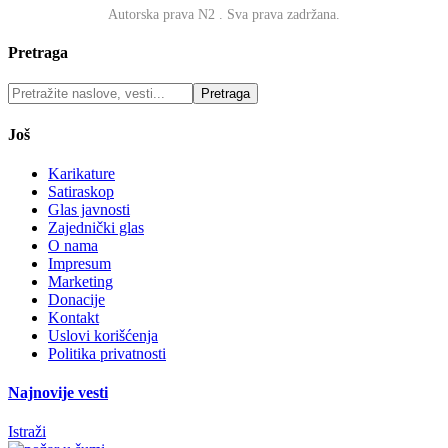
Autorska prava N2
. Sva prava zadržana.
Pretraga
Još
Karikature
Satiraskop
Glas javnosti
Zajednički glas
O nama
Impresum
Marketing
Donacije
Kontakt
Uslovi korišćenja
Politika privatnosti
Najnovije vesti
Istraži