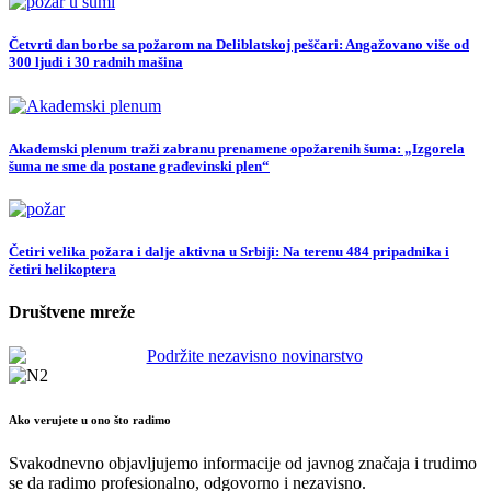
Četvrti dan borbe sa požarom na Deliblatskoj peščari: Angažovano više od
300 ljudi i 30 radnih mašina
Akademski plenum traži zabranu prenamene opožarenih šuma: „Izgorela
šuma ne sme da postane građevinski plen“
Četiri velika požara i dalje aktivna u Srbiji: Na terenu 484 pripadnika i
četiri helikoptera
Društvene mreže
Ako verujete u ono što radimo
Svakodnevno objavljujemo informacije od javnog značaja i trudimo
se da radimo profesionalno, odgovorno i nezavisno.