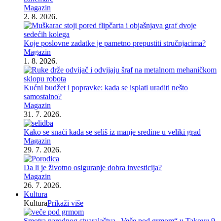
Magazin
2. 8. 2026.
Koje poslovne zadatke je pametno prepustiti stručnjacima?
Magazin
1. 8. 2026.
Kućni budžet i popravke: kada se isplati uraditi nešto
samostalno?
Magazin
31. 7. 2026.
Kako se snaći kada se seliš iz manje sredine u veliki grad
Magazin
29. 7. 2026.
Da li je životno osiguranje dobra investicija?
Magazin
26. 7. 2026.
Kultura
Kultura
Prikaži više
Smotra narodnog stvaralaštva „Veče pod grmom“ u Takovu 9.