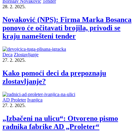
Borislav Novakovic
Tender
28. 2. 2025.
Novaković (NPS): Firma Marka Bosanca
ponovo će očitavati brojila, privodi se
kraju namešteni tender
Deca
Zlostavljanje
27. 2. 2025.
Kako pomoći deci da prepoznaju
zlostavljanje?
AD Proleter
Ivanjica
27. 2. 2025.
„Izbačeni na ulicu“: Otvoreno pismo
radnika fabrike AD „Proleter“