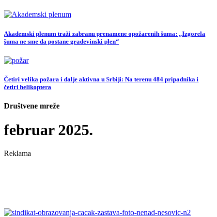
Akademski plenum traži zabranu prenamene opožarenih šuma: „Izgorela
šuma ne sme da postane građevinski plen“
Četiri velika požara i dalje aktivna u Srbiji: Na terenu 484 pripadnika i
četiri helikoptera
Društvene mreže
februar 2025.
Reklama