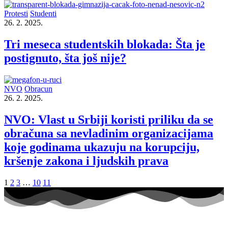
Protesti
Studenti
26. 2. 2025.
Tri meseca studentskih blokada: Šta je
postignuto, šta još nije?
NVO
Obracun
26. 2. 2025.
NVO: Vlast u Srbiji koristi priliku da se
obračuna sa nevladinim organizacijama
koje godinama ukazuju na korupciju,
kršenje zakona i ljudskih prava
1
2
3
…
10
11
O nama
·
Impresum
·
Marketing
·
Donacije
·
Kontakt
·
Uslovi
korišćenja
·
Politika privatnosti