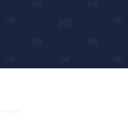
Ako verujete u ono što radimo
Svakodnevno objavljujemo informacije od javnog značaja i
trudimo se da radimo profesionalno, odgovorno i nezavisno.
Pomozite da tako i ostane.
➜ Podržite N2