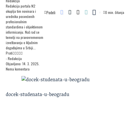
Redakcija
Redakcija portala N2
okuplja tim novinara i
Podeli
0 min. čitanja
urednika posvećenih
profesionalnim
standardima i objektivnom
informisanju. Naš rad se
temelji na pravovremenom
izveštavanju o ključnim
događajima u Srbiji...
Prati
- Redakcija
Objavljeno: 14. 3. 2025.
Nema komentara
docek-studenata-u-beogradu