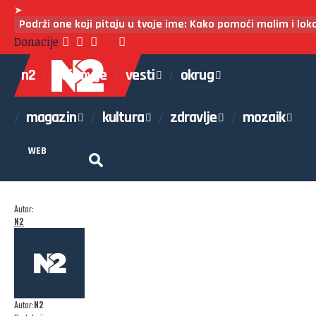
➤
Podrži one koji pitaju u tvoje ime: Kako pomoći malim i lo
Donacije
n2
najnovije
vesti
okrug
magazin
kultura
zdravlje
mozaik
WEB
Autor:
N2
Autor:
N2