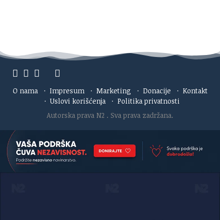
O nama
·
Impresum
·
Marketing
·
Donacije
·
Kontakt
·
Uslovi korišćenja
·
Politika privatnosti
Autorska prava N2
. Sva prava zadržana.