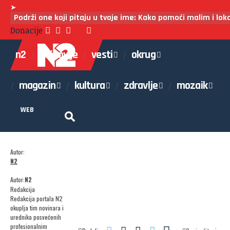
➤
Podrži one koji pitaju u tvoje ime: Kako pomoći malim i lo
Donacije
n2
najnovije
vesti
okrug
magazin
kultura
zdravlje
mozaik
WEB
Autor:
N2
Autor:
N2
Redakcija
Redakcija portala N2
okuplja tim novinara i
urednika posvećenih
profesionalnim