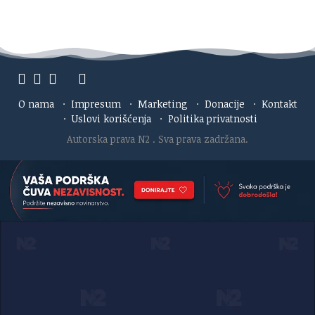
O nama
·
Impresum
·
Marketing
·
Donacije
·
Kontakt
·
Uslovi korišćenja
·
Politika privatnosti
Autorska prava N2
. Sva prava zadržana.