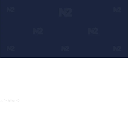
Ako verujete u ono što radimo
Svakodnevno objavljujemo informacije od javnog značaja i
trudimo se da radimo profesionalno, odgovorno i nezavisno.
Pomozite da tako i ostane.
➜ Podržite N2