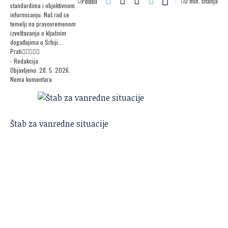
Podeli
0 min. čitanja
standardima i objektivnom
informisanju. Naš rad se
temelji na pravovremenom
izveštavanju o ključnim
događajima u Srbiji...
Prati
- Redakcija
Objavljeno: 28. 5. 2026.
Nema komentara
Štab za vanredne situacije